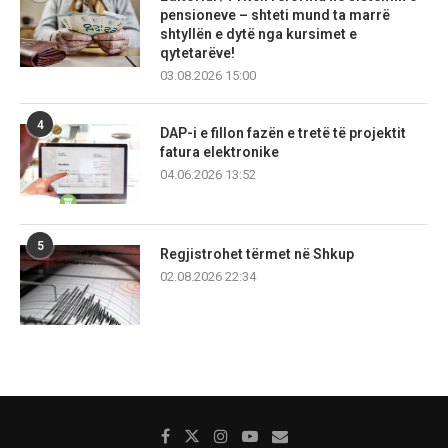
pensioneve – shteti mund ta marrë
shtyllën e dytë nga kursimet e
qytetarëve!
03.08.2026 15:00
4
DAP-i e fillon fazën e tretë të projektit
fatura elektronike
04.06.2026 13:52
5
Regjistrohet tërmet në Shkup
02.08.2026 22:34