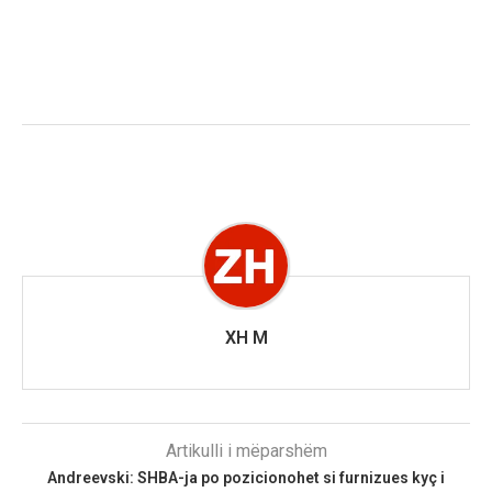
XH M
Artikulli i mëparshëm
Andreevski: SHBA-ja po pozicionohet si furnizues kyç i