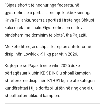
“Sipas shortit të hedhur nga federata, në
gjysmëfinale u përballa me një kickboksier nga
Kriva Pallanka, ndërsa sportisti i tretë nga Shkupi
kaloi direkt në finale. Gjysmëfinalen e fitova
bindshëm me dominim të plotë”, tha Pajaziti.
Me këtë fitore, ai u shpall kampion shtetëror në
disiplinën Lowkick -91 kg për vitin 2026.
Kujtojmë se Pajaziti në ë vitin 2025 duke
përfaqësuar klubin KBK DINO u shpall kampion
shtetëror në disiplinën K1 +91 kg, në atë kategori
kundërshtari i tij e dorëzoi luftën në ring dhe ai u
shpall automatikisht kampion.