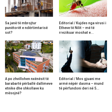
Sa janë të mbrojtur
Editorial / Kujdes nga virusi i
punëtorët e ndërtimtarisë
Etheve të Nilit – më të
sot?
rrezikuar moshat e...
A po zhvillohen nxënësit të
Editorial / Mos gjuani me
barabartë përballë dallimeve
armë nëpër dasma – mund
etnike dhe shkollave ku
të përfundoni deri në 5...
mësojnë?