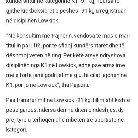
kundërshtar në kategorinë K1 -91 kg, ndërsa të
gjithë kickboksierët e peshës -91 kg u regjistruan
në disiplinën Lowkick.
“Në konsultim me trajnerin, vendosa të mos e marr
titullin pa luftë, por të sfidoj kundërshtarët dhe të
dëshmoj veten në ring. Për këtë arsye ndryshova
disiplinën nga K1 në Lowkick, edhe pse arma ime
më e fortë janë goditjet me gju, të cilat lejohen në
K1, por jo në Lowkick”, tha Pajaziti.
Pas transferimit në Lowkick -91 kg, fillimisht kishte
pesë garues, ndërsa deri në ditën e ndeshjes, dy
prej tyre u tërhoqën dhe mbetën tre sportistë në
kategori.