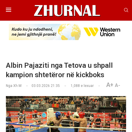
Albin Pajaziti nga Tetova u shpall
kampion shtetëror në kickboks
A+
A-
Nga
Xh M
03.03.2026 21:35
1,088
e lexuar