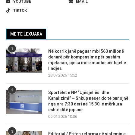
YOUTUBE
EMAIL
TIKTOK
MË TË LEXUARA
1
Në korrik janë paguar mbi 560 milionë
denarë për kompensime për pushim
mjekësor, pjesa më e madhe për lejet e
lindjes
28.07.2026 15:52
2
Sportelet e NP “Ujësjellësi dhe
Kanalizimi” – Shkup nesër do të punojnë
nga ora 7:30 deri në 15:30, e mërkura
është ditë jopune
05.01.2026 10:36
3
Editorial / Priten reforma në sistemin e