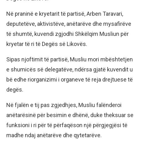
Në praninë e kryetarit të partisë, Arben Taravari,
deputetëve, aktivistëve, anëtarëve dhe mysafirëve
të shumtë, kuvendi zgjodhi Shkëlqim Musliun për
kryetar të ri të Degës së Likovës.
Sipas njoftimit të partisë, Musliu mori mbështetjen
e shumicës së delegatëve, ndërsa gjatë kuvendit u
bë edhe riorganizimi i organeve të reja drejtuese të
degës.
Në fjalën e tij pas zgjedhjes, Musliu falënderoi
anëtarësinë për besimin e dhënë, duke theksuar se
funksioni i ri për të përfaqëson një përgjegjësi të
madhe ndaj anëtarëve dhe qytetarëve.