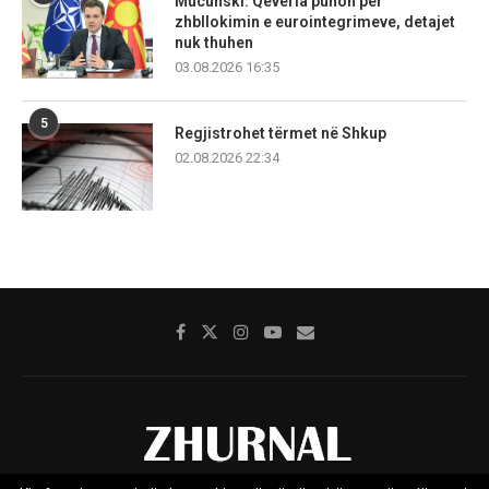
Mucunski: Qeveria punon për
zhbllokimin e eurointegrimeve, detajet
nuk thuhen
03.08.2026 16:35
5
Regjistrohet tërmet në Shkup
02.08.2026 22:34