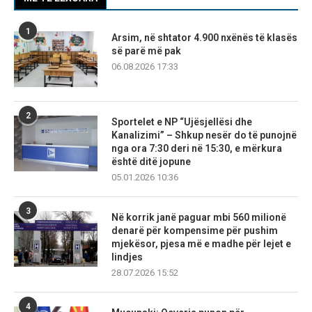
1
Arsim, në shtator 4.900 nxënës të klasës
së parë më pak
06.08.2026 17:33
2
Sportelet e NP “Ujësjellësi dhe
Kanalizimi” – Shkup nesër do të punojnë
nga ora 7:30 deri në 15:30, e mërkura
është ditë jopune
05.01.2026 10:36
3
Në korrik janë paguar mbi 560 milionë
denarë për kompensime për pushim
mjekësor, pjesa më e madhe për lejet e
lindjes
28.07.2026 15:52
4