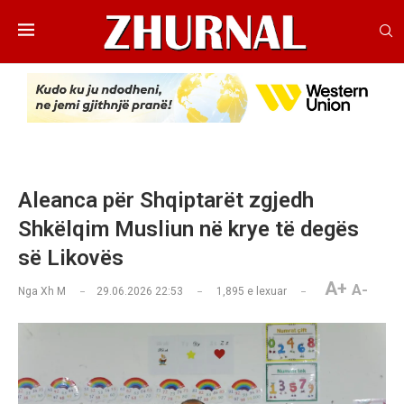
Aleanca për Shqiptarët zgjedh
Shkëlqim Musliun në krye të degës
së Likovës
A+
A-
Nga
Xh M
29.06.2026 22:53
1,895
e lexuar