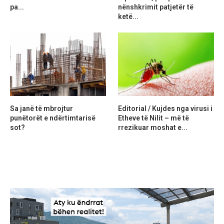
pa...
nënshkrimit patjetër të
ketë...
Sa janë të mbrojtur
Editorial / Kujdes nga virusi i
punëtorët e ndërtimtarisë
Etheve të Nilit – më të
sot?
rrezikuar moshat e...