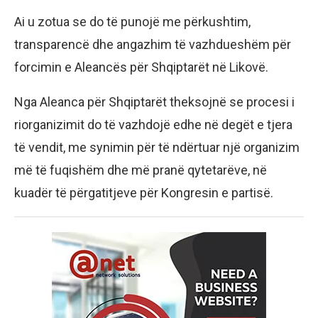
Ai u zotua se do të punojë me përkushtim,
transparencë dhe angazhim të vazhdueshëm për
forcimin e Aleancës për Shqiptarët në Likovë.
Nga Aleanca për Shqiptarët theksojnë se procesi i
riorganizimit do të vazhdojë edhe në degët e tjera
të vendit, me synimin për të ndërtuar një organizim
më të fuqishëm dhe më pranë qytetarëve, në
kuadër të përgatitjeve për Kongresin e partisë.