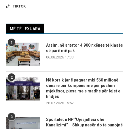
TIKTOK
MË TË LEXUARA
1
Arsim, në shtator 4.900 nxënës të klasës
së parë më pak
06.08.2026 17:33
2
Në korrik janë paguar mbi 560 milionë
denarë për kompensime për pushim
mjekësor, pjesa më e madhe për lejet e
lindjes
28.07.2026 15:52
3
Sportelet e NP “Ujësjellësi dhe
Kanalizimi” – Shkup nesër do të punojnë