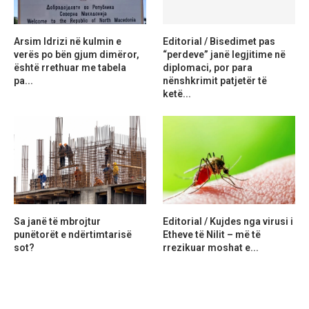
Arsim Idrizi në kulmin e
Editorial / Bisedimet pas
verës po bën gjum dimëror,
“perdeve” janë legjitime në
është rrethuar me tabela
diplomaci, por para
pa...
nënshkrimit patjetër të
ketë...
Sa janë të mbrojtur
Editorial / Kujdes nga virusi i
punëtorët e ndërtimtarisë
Etheve të Nilit – më të
sot?
rrezikuar moshat e...