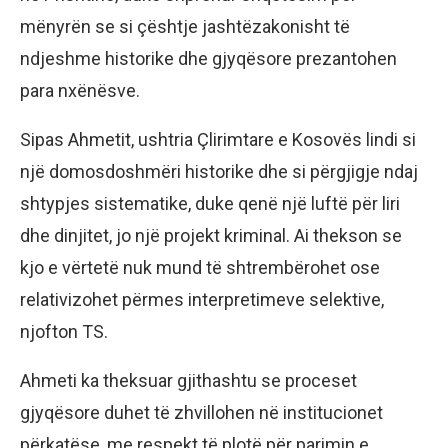
mënyrën se si çështje jashtëzakonisht të
ndjeshme historike dhe gjyqësore prezantohen
para nxënësve.
Sipas Ahmetit, ushtria Çlirimtare e Kosovës lindi si
një domosdoshmëri historike dhe si përgjigje ndaj
shtypjes sistematike, duke qenë një luftë për liri
dhe dinjitet, jo një projekt kriminal. Ai thekson se
kjo e vërtetë nuk mund të shtrembërohet ose
relativizohet përmes interpretimeve selektive,
njofton TS.
Ahmeti ka theksuar gjithashtu se proceset
gjyqësore duhet të zhvillohen në institucionet
përkatëse, me respekt të plotë për parimin e