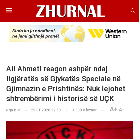
Ali Ahmeti reagon ashpër ndaj
ligjëratës së Gjykatës Speciale në
Gjimnazin e Prishtinës: Nuk lejohet
shtrembërimi i historisë së UÇK
A+
A-
Nga
B.M
29.01.2026 22:53
1,838
e lexuar