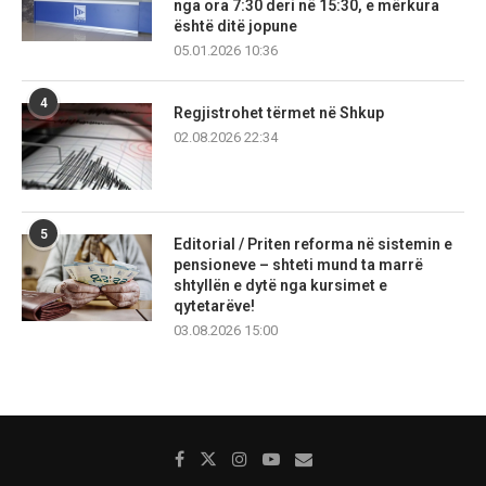
nga ora 7:30 deri në 15:30, e mërkura
është ditë jopune
05.01.2026 10:36
4
Regjistrohet tërmet në Shkup
02.08.2026 22:34
5
Editorial / Priten reforma në sistemin e
pensioneve – shteti mund ta marrë
shtyllën e dytë nga kursimet e
qytetarëve!
03.08.2026 15:00