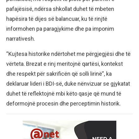
pafajësisë, ndërsa shkollat duhet të mbeten
hapësira të dijes së balancuar, ku të rinjtë
informohen pa paragjykime dhe pa imponim
narrativesh.
“Kujtesa historike ndërtohet me përgjegjësi dhe të
vërteta. Brezat e rinj meritojnë qartësi, kontekst
dhe respekt për sakrificën që solli lirinë”, ka
deklaruar lideri i BDI-së, duke nënvizuar se gjykatat
duhet të reflektojnë mbi këto qasje që mund të
deformojnë procesin dhe perceptimin historik.