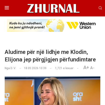
Aludime për një lidhje me Klodin,
Elijona jep përgjigjen përfundimtare
A+
A-
Nga
D. V.
18.05.2026 10:39
1,721
e lexuar