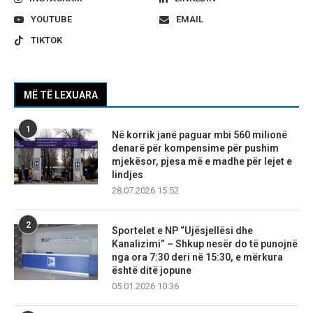
YOUTUBE
EMAIL
TIKTOK
MË TË LEXUARA
1
Në korrik janë paguar mbi 560 milionë
denarë për kompensime për pushim
mjekësor, pjesa më e madhe për lejet e
lindjes
28.07.2026 15:52
2
Sportelet e NP “Ujësjellësi dhe
Kanalizimi” – Shkup nesër do të punojnë
nga ora 7:30 deri në 15:30, e mërkura
është ditë jopune
05.01.2026 10:36