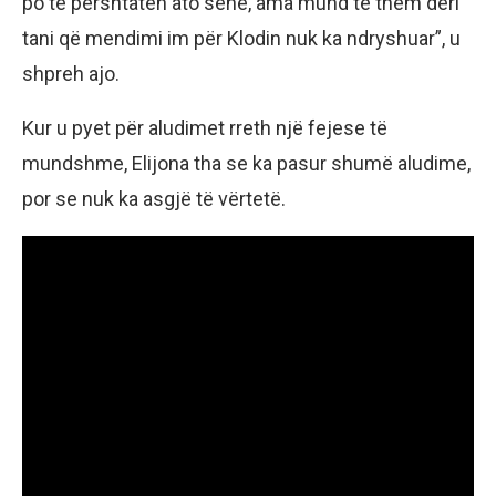
po të përshtaten ato sene, ama mund të them deri
tani që mendimi im për Klodin nuk ka ndryshuar”, u
shpreh ajo.
Kur u pyet për aludimet rreth një fejese të
mundshme, Elijona tha se ka pasur shumë aludime,
por se nuk ka asgjë të vërtetë.