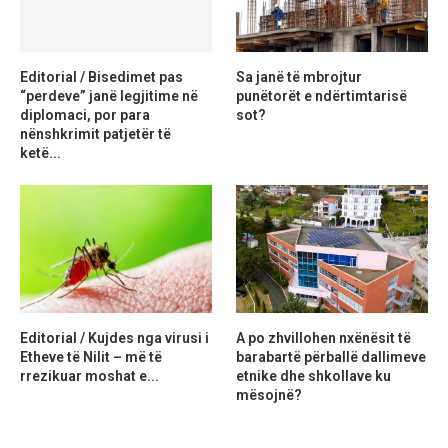
Editorial / Bisedimet pas
Sa janë të mbrojtur
“perdeve” janë legjitime në
punëtorët e ndërtimtarisë
diplomaci, por para
sot?
nënshkrimit patjetër të
ketë...
Editorial / Kujdes nga virusi i
A po zhvillohen nxënësit të
Etheve të Nilit – më të
barabartë përballë dallimeve
rrezikuar moshat e...
etnike dhe shkollave ku
mësojnë?