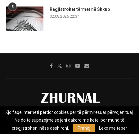
5
Regjistrohet tërmet në Shkup
02.08.2026 22:34
Kjo faqe interneti përdor cookies për të përmirësuar përvojën tuaj.
Rreth nesh
Impresumi
Marketing
Kontakt
Ne do të supozojmë se jeni dakord me këtë, por mund të
Privacy Policy
çregjistroheni nëse dëshironi.
Pranoj
Lexo më tepër
Zhurnal.mk është Agjenci e Lajmeve e pavarur, e themeluar në vitin