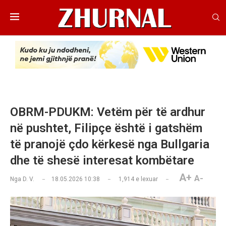
OBRM-PDUKM: Vetëm për të ardhur
në pushtet, Filipçe është i gatshëm
të pranojë çdo kërkesë nga Bullgaria
dhe të shesë interesat kombëtare
A+
A-
Nga
D. V.
18.05.2026 10:38
1,914
e lexuar