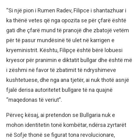
“Si një pion i Rumen Radev, Filipce i shantazhuar i
ka thënë vetes që nga opozita se për çfarë është
gati dhe çfarë mund të pranojë dhe zbatojë vetëm
për të pasur mundësinë të ulet në karrigen e
kryeministrit. Kështu, Filipçe është bërë lobuesi
kryesor për pranimin e diktatit bullgar dhe është më
i zëshmi në favor të zbatimit të ndryshimeve
kushtetuese, dhe nga ana tjetër, ai nuk thotë asnjë
fjalë derisa autoritetet bullgare të na quajnë
“maqedonas të veriut”.
Përveç kësaj, ai pretendon se Bullgaria nuk e
mohon identitetin tonë kombëtar, ndërsa zyrtarët
në Sofje thonë se figurat tona revolucionare,