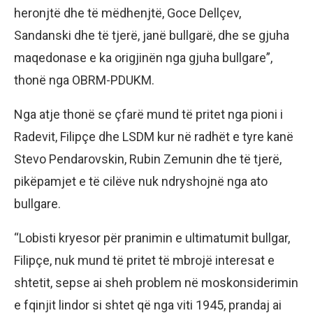
heronjtë dhe të mëdhenjtë, Goce Dellçev,
Sandanski dhe të tjerë, janë bullgarë, dhe se gjuha
maqedonase e ka origjinën nga gjuha bullgare”,
thonë nga OBRM-PDUKM.
Nga atje thonë se çfarë mund të pritet nga pioni i
Radevit, Filipçe dhe LSDM kur në radhët e tyre kanë
Stevo Pendarovskin, Rubin Zemunin dhe të tjerë,
pikëpamjet e të cilëve nuk ndryshojnë nga ato
bullgare.
“Lobisti kryesor për pranimin e ultimatumit bullgar,
Filipçe, nuk mund të pritet të mbrojë interesat e
shtetit, sepse ai sheh problem në moskonsiderimin
e fqinjit lindor si shtet që nga viti 1945, prandaj ai