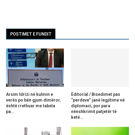
POSTIMET E FUNDIT
Arsim Idrizi në kulmin e
Editorial / Bisedimet pas
verës po bën gjum dimëror,
“perdeve” janë legjitime në
është rrethuar me tabela
diplomaci, por para
pa...
nënshkrimit patjetër të
ketë...