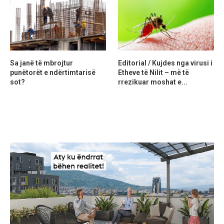
Sa janë të mbrojtur
Editorial / Kujdes nga virusi i
punëtorët e ndërtimtarisë
Etheve të Nilit – më të
sot?
rrezikuar moshat e...