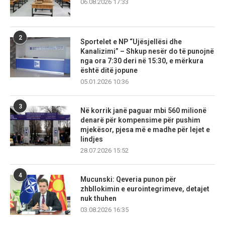
06.08.2026 17:33
2
Sportelet e NP “Ujësjellësi dhe
Kanalizimi” – Shkup nesër do të punojnë
nga ora 7:30 deri në 15:30, e mërkura
është ditë jopune
05.01.2026 10:36
3
Në korrik janë paguar mbi 560 milionë
denarë për kompensime për pushim
mjekësor, pjesa më e madhe për lejet e
lindjes
28.07.2026 15:52
4
Mucunski: Qeveria punon për
zhbllokimin e eurointegrimeve, detajet
nuk thuhen
03.08.2026 16:35