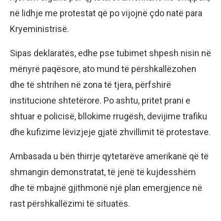
në lidhje me protestat që po vijojnë çdo natë para
Kryeministrisë.
Sipas deklaratës, edhe pse tubimet shpesh nisin në
mënyrë paqësore, ato mund të përshkallëzohen
dhe të shtrihen në zona të tjera, përfshirë
institucione shtetërore. Po ashtu, pritet prani e
shtuar e policisë, bllokime rrugësh, devijime trafiku
dhe kufizime lëvizjeje gjatë zhvillimit të protestave.
Ambasada u bën thirrje qytetarëve amerikanë që të
shmangin demonstratat, të jenë të kujdesshëm
dhe të mbajnë gjithmonë një plan emergjence në
rast përshkallëzimi të situatës.