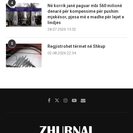
4
Në korrik janë paguar mbi 560 milionë
denarë për kompensime për pushim
mjekësor, pjesa më e madhe për lejet e
lindjes
28.07.2026 15:52
5
Regjistrohet tërmet në Shkup
02.08.2026 22:34