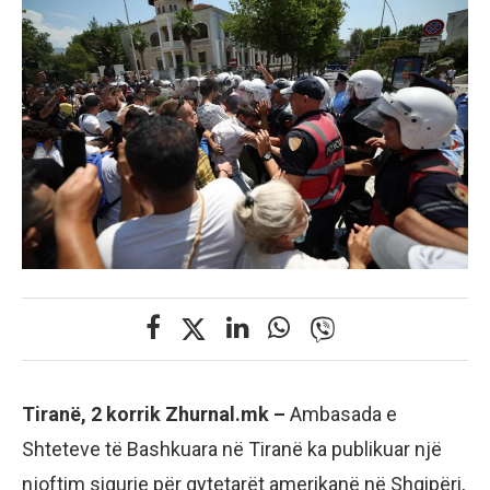
Tiranë, 2 korrik Zhurnal.mk –
Ambasada e
Shteteve të Bashkuara në Tiranë ka publikuar një
njoftim sigurie për qytetarët amerikanë në Shqipëri,