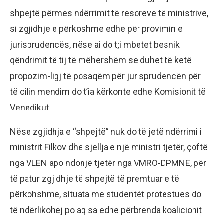
shpejtë përmes ndërrimit të resoreve të ministrive,
si zgjidhje e përkoshme edhe për provimin e
jurisprudencës, nëse ai do t;i mbetet besnik
qëndrimit të tij të mëhershëm se duhet të ketë
propozim-ligj të posaqëm për jurisprudencën për
të cilin mendim do t’ia kërkonte edhe Komisionit të
Venedikut.
Nëse zgjidhja e “shpejtë” nuk do të jetë ndërrimi i
ministrit Filkov dhe sjellja e një ministri tjetër, çoftë
nga VLEN apo ndonjë tjetër nga VMRO-DPMNE, për
të patur zgjidhje të shpejtë të premtuar e të
përkohshme, situata me studentët protestues do
të ndërlikohej po aq sa edhe përbrenda koalicionit