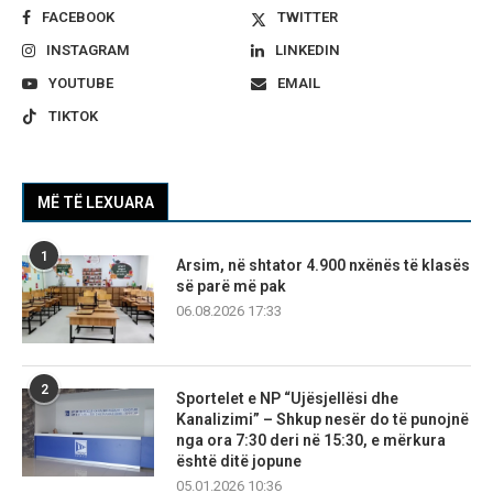
FACEBOOK
TWITTER
INSTAGRAM
LINKEDIN
YOUTUBE
EMAIL
TIKTOK
MË TË LEXUARA
1
Arsim, në shtator 4.900 nxënës të klasës
së parë më pak
06.08.2026 17:33
2
Sportelet e NP “Ujësjellësi dhe
Kanalizimi” – Shkup nesër do të punojnë
nga ora 7:30 deri në 15:30, e mërkura
është ditë jopune
05.01.2026 10:36