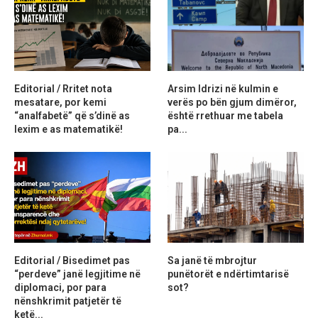
Editorial / Rritet nota
Arsim Idrizi në kulmin e
mesatare, por kemi
verës po bën gjum dimëror,
“analfabetë” që s’dinë as
është rrethuar me tabela
lexim e as matematikë!
pa...
Editorial / Bisedimet pas
Sa janë të mbrojtur
“perdeve” janë legjitime në
punëtorët e ndërtimtarisë
diplomaci, por para
sot?
nënshkrimit patjetër të
ketë...