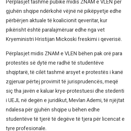
Përplasjet tashmë pubike midis ZNAM e VLEN për
gjuhën shqipe ndërkohë vëjnë në pikëpyetje edhe
përbërjen aktuale të koalicionit qeveritar, kur
pikërisht është paralajmëruar edhe nga vet
Kryeministri Hristijan Mickoski freskimi i qeverisë.
Përplasjet midis ZNAM e VLEN bëhen pak orë para
protestës së dytë me radhë të studentëve
shqiptarë, të cilët tashmë arsyet e protestës i kanë
zgjeruar përtej provimit të jurisprudencës, meqë
siç tha javën e kaluar krye-protestuesi dhe stedenti
i UEJL në degën e juridikut, Mevlan Ademi, të njëjtat
ndalesa për gjuhën shqipe u bëhen edhe
studentëve të tjerë të degëve të tjera për licencat e
tyre profesionale.