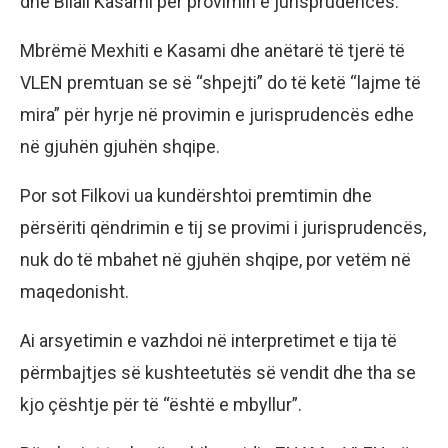
dhe Bilall Kasami për provimin e jurisprudencës.
Mbrëmë Mexhiti e Kasami dhe anëtarë të tjerë të
VLEN premtuan se së “shpejti” do të ketë “lajme të
mira” për hyrje në provimin e jurisprudencës edhe
në gjuhën gjuhën shqipe.
Por sot Filkovi ua kundërshtoi premtimin dhe
përsëriti qëndrimin e tij se provimi i jurisprudencës,
nuk do të mbahet në gjuhën shqipe, por vetëm në
maqedonisht.
Ai arsyetimin e vazhdoi në interpretimet e tija të
përmbajtjes së kushteetutës së vendit dhe tha se
kjo çështje për të “është e mbyllur”.