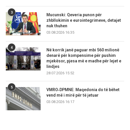
3
Mucunski: Qeveria punon për
zhbllokimin e eurointegrimeve, detajet
nuk thuhen
03.08.2026 16:35
4
Në korrik janë paguar mbi 560 milionë
denarë për kompensime për pushim
mjekësor, pjesa më e madhe për lejet e
lindjes
28.07.2026 15:52
5
VMRO‑DPMNE: Maqedonia do të bëhet
vend më i mirë për të jetuar
03.08.2026 16:17