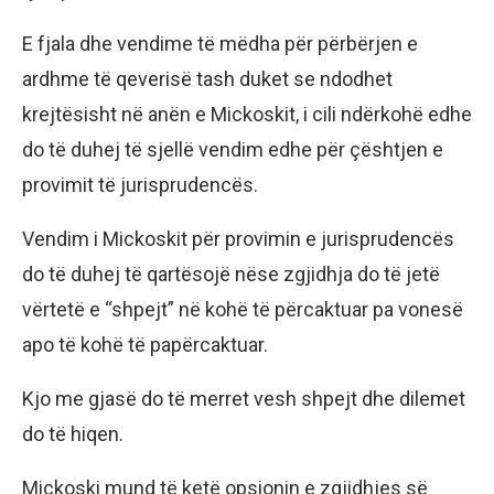
E fjala dhe vendime të mëdha për përbërjen e
ardhme të qeverisë tash duket se ndodhet
krejtësisht në anën e Mickoskit, i cili ndërkohë edhe
do të duhej të sjellë vendim edhe për çështjen e
provimit të jurisprudencës.
Vendim i Mickoskit për provimin e jurisprudencës
do të duhej të qartësojë nëse zgjidhja do të jetë
vërtetë e “shpejt” në kohë të përcaktuar pa vonesë
apo të kohë të papërcaktuar.
Kjo me gjasë do të merret vesh shpejt dhe dilemet
do të hiqen.
Mickoski mund të ketë opsionin e zgjidhjes së