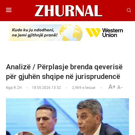
Analizë / Përplasje brenda qeverisë
për gjuhën shqipe në jurisprudencë
A+
A-
Nga
R.ZH
18.05.2026 13:32
2,969
e lexuar