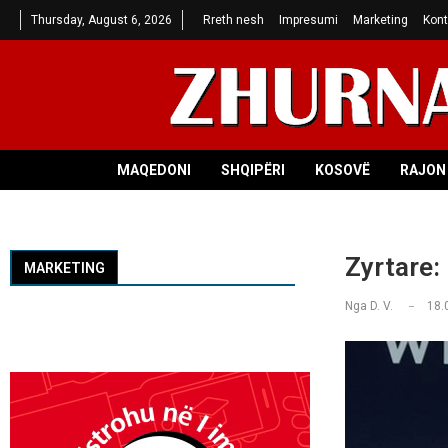
Thursday, August 6, 2026
Rreth nesh
Impresumi
Marketing
Kont
MAQEDONI
SHQIPËRI
KOSOVË
RAJON 
Zyrtare:
MARKETING
Nga
D. V.
18.