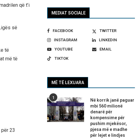
madrilen që t’i
MEDIAT SOCIALE
Ligës së
FACEBOOK
TWITTER
INSTAGRAM
LINKEDIN
YOUTUBE
EMAIL
ke të
dat më të
TIKTOK
MË TË LEXUARA
1
Në korrik janë paguar
mbi 560 milionë
denarë për
kompensime për
pushim mjekësor,
pjesa më e madhe
e për 23
për lejet e lindjes