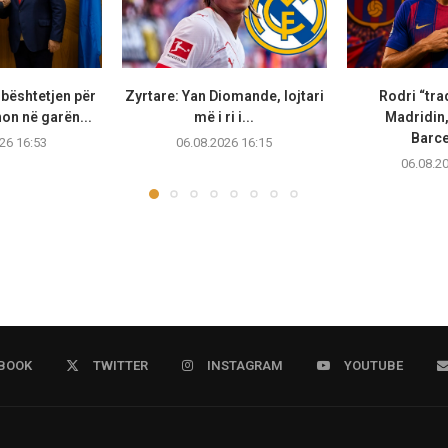
bështetjen për
Zyrtare: Yan Diomande, lojtari
Rodri “tra
non në garën...
më i ri i...
Madridin,
Barc
26 16:53
06.08.2026 16:15
06.08.2
BOOK
TWITTER
INSTAGRAM
YOUTUBE