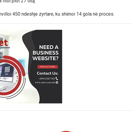
itoi plot 27 tituj.
hvilloi 450 ndeshje zyrtare, ku shënoi 14 gola në proces.