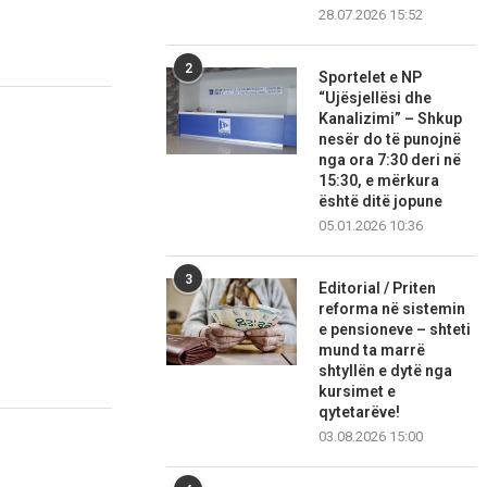
28.07.2026 15:52
2
Sportelet e NP
“Ujësjellësi dhe
Kanalizimi” – Shkup
nesër do të punojnë
nga ora 7:30 deri në
15:30, e mërkura
është ditë jopune
05.01.2026 10:36
3
Editorial / Priten
reforma në sistemin
e pensioneve – shteti
mund ta marrë
shtyllën e dytë nga
kursimet e
qytetarëve!
03.08.2026 15:00