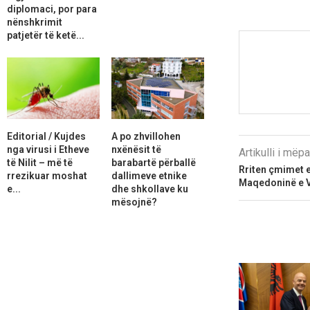
diplomaci, por para
nënshkrimit
patjetër të ketë...
Editorial / Kujdes
A po zhvillohen
nga virusi i Etheve
nxënësit të
Artikulli i më
të Nilit – më të
barabartë përballë
Rriten çmimet e
rrezikuar moshat
dallimeve etnike
Maqedoninë e V
e...
dhe shkollave ku
mësojnë?