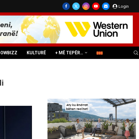
Login
HOWBIZZ
KULTURË
+ MË TEPËR…
i