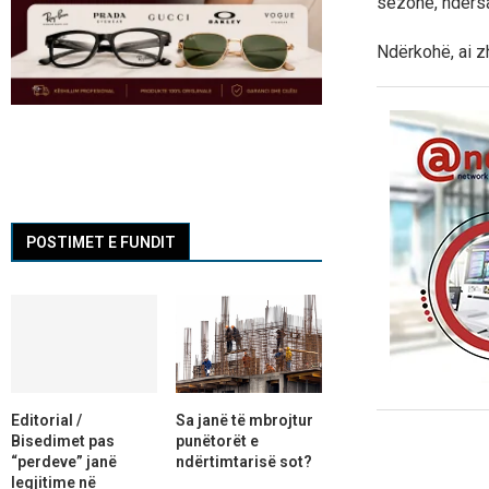
sezone, ndërsa f
Ndërkohë, ai z
POSTIMET E FUNDIT
Editorial /
Sa janë të mbrojtur
Bisedimet pas
punëtorët e
“perdeve” janë
ndërtimtarisë sot?
legjitime në