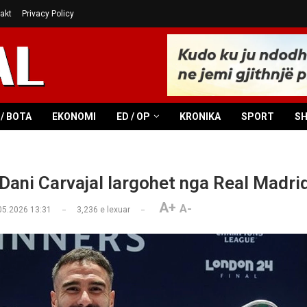
akt
Privacy Policy
/ BOTA
EKONOMI
ED / OP
KRONIKA
SPORT
S
 Dani Carvajal largohet nga Real Madrid
A+
A-
05.2026 13:31
3,236
e lexuar