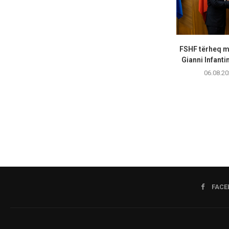
FSHF tërheq m
Gianni Infanti
06.08.20
FACE