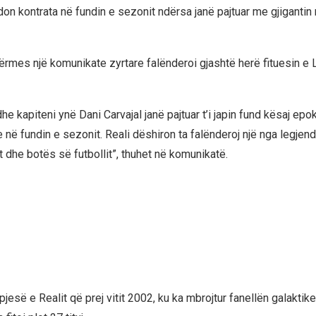
don kontrata në fundin e sezonit ndërsa janë pajtuar me gjigantin 
ërmes një komunikate zyrtare falënderoi gjashtë herë fituesin e 
he kapiteni ynë Dani Carvajal janë pajtuar t’i japin fund kësaj epo
në fundin e sezonit. Reali dëshiron ta falënderoj një nga legjen
 dhe botës së futbollit”, thuhet në komunikatë.
pjesë e Realit që prej vitit 2002, ku ka mbrojtur fanellën galaktik