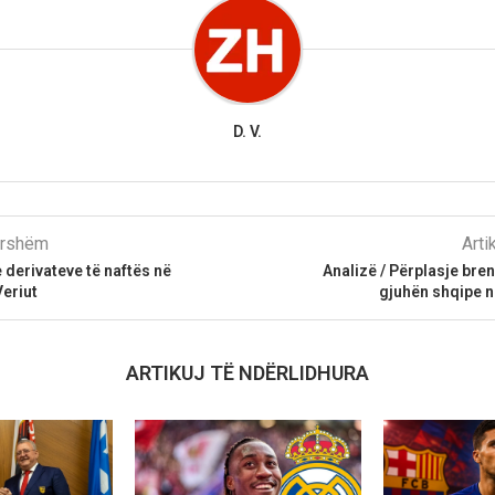
D. V.
parshëm
Arti
 derivateve të naftës në
Analizë / Përplasje bre
eriut
gjuhën shqipe n
ARTIKUJ TË NDËRLIDHURA