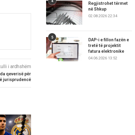
4
Regjistrohet tërmet
në Shkup
02.08.2026 22:34
5
DAP-i e fillon fazën e
tretë të projektit
fatura elektronike
04.06.2026 13:52
kulli i ardhshëm
nda qeverisë për
ë jurisprudencë