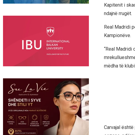
Kapitenit i ska
ndajnë rrugët.
Real Madridi p
Kampionëve.
“Real Madridi d
mrekullueshme 
mëdha të klubit
Carvajal është 