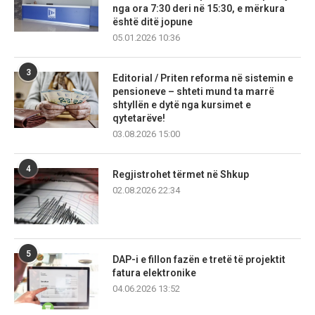
nga ora 7:30 deri në 15:30, e mërkura
është ditë jopune
05.01.2026 10:36
3
Editorial / Priten reforma në sistemin e
pensioneve – shteti mund ta marrë
shtyllën e dytë nga kursimet e
qytetarëve!
03.08.2026 15:00
4
Regjistrohet tërmet në Shkup
02.08.2026 22:34
5
DAP-i e fillon fazën e tretë të projektit
fatura elektronike
04.06.2026 13:52