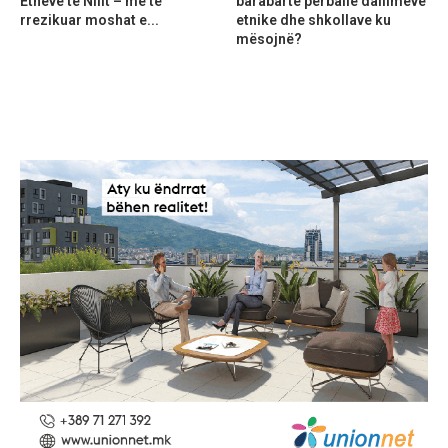
Etheve të Nilit – më të
barabartë përballë dallimeve
rrezikuar moshat e...
etnike dhe shkollave ku
mësojnë?