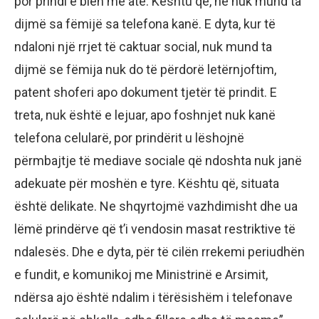
por prindi e blen me atë. Kështu që, ne nuk mund ta
dijmë sa fëmijë sa telefona kanë. E dyta, kur të
ndaloni një rrjet të caktuar social, nuk mund ta
dijmë se fëmija nuk do të përdorë letërnjoftim,
patent shoferi apo dokument tjetër të prindit. E
treta, nuk është e lejuar, apo foshnjet nuk kanë
telefona celularë, por prindërit u lëshojnë
përmbajtje të mediave sociale që ndoshta nuk janë
adekuate për moshën e tyre. Kështu që, situata
është delikate. Ne shqyrtojmë vazhdimisht dhe ua
lëmë prindërve që t’i vendosin masat restriktive të
ndalesës. Dhe e dyta, për të cilën rrekemi periudhën
e fundit, e komunikoj me Ministrinë e Arsimit,
ndërsa ajo është ndalim i tërësishëm i telefonave