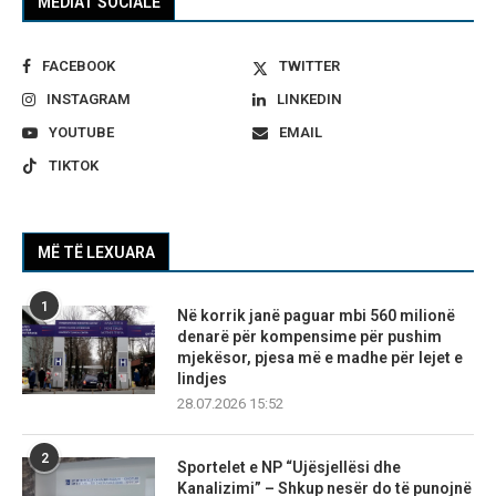
MEDIAT SOCIALE
FACEBOOK
TWITTER
INSTAGRAM
LINKEDIN
YOUTUBE
EMAIL
TIKTOK
MË TË LEXUARA
1
Në korrik janë paguar mbi 560 milionë
denarë për kompensime për pushim
mjekësor, pjesa më e madhe për lejet e
lindjes
28.07.2026 15:52
2
Sportelet e NP “Ujësjellësi dhe
Kanalizimi” – Shkup nesër do të punojnë