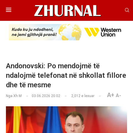
Andonovski: Po mendojmë të
ndalojmë telefonat në shkollat fillore
dhe të mesme
A+
A-
Nga
Xh M
03.06.2026 20:02
2,012
e lexuar