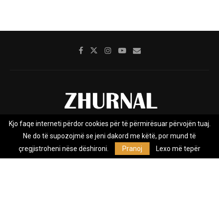
Kjo faqe interneti përdor cookies për të përmirësuar përvojën tuaj.
Rreth nesh
Impresumi
Marketing
Kontakt
Ne do të supozojmë se jeni dakord me këtë, por mund të
Privacy Policy
çregjistroheni nëse dëshironi.
Pranoj
Lexo më tepër
Zhurnal.mk është Agjenci e Lajmeve e pavarur, e themeluar në vitin
2009, që e mbulon Maqedoninë, Kosovën, Shqipërinë edhe lajmet
nga bota.
@2026 - All Right Reserved. Designed and Developed by
Anet.Com.Mk