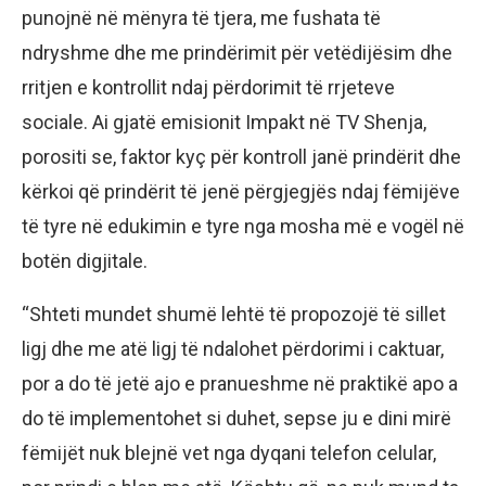
punojnë në mënyra të tjera, me fushata të
ndryshme dhe me prindërimit për vetëdijësim dhe
rritjen e kontrollit ndaj përdorimit të rrjeteve
sociale. Ai gjatë emisionit Impakt në TV Shenja,
porositi se, faktor kyç për kontroll janë prindërit dhe
kërkoi që prindërit të jenë përgjegjës ndaj fëmijëve
të tyre në edukimin e tyre nga mosha më e vogël në
botën digjitale.
“Shteti mundet shumë lehtë të propozojë të sillet
ligj dhe me atë ligj të ndalohet përdorimi i caktuar,
por a do të jetë ajo e pranueshme në praktikë apo a
do të implementohet si duhet, sepse ju e dini mirë
fëmijët nuk blejnë vet nga dyqani telefon celular,