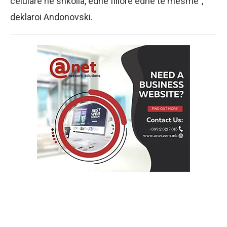
celularë në shkolla, edhe fillore edhe të mesme”,
deklaroi Andonovski.