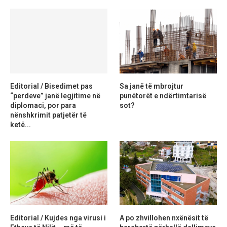
Editorial / Bisedimet pas
Sa janë të mbrojtur
“perdeve” janë legjitime në
punëtorët e ndërtimtarisë
diplomaci, por para
sot?
nënshkrimit patjetër të
ketë...
Editorial / Kujdes nga virusi i
A po zhvillohen nxënësit të