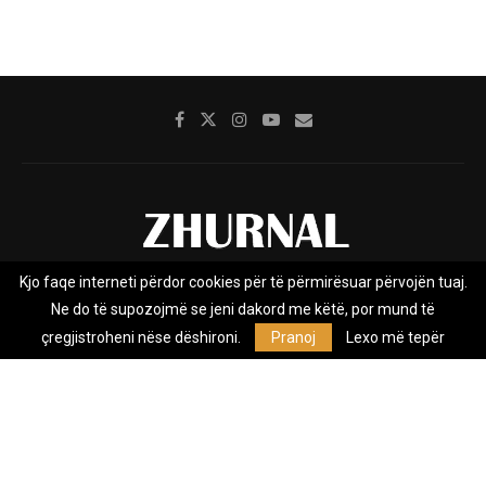
Kjo faqe interneti përdor cookies për të përmirësuar përvojën tuaj.
Rreth nesh
Impresumi
Marketing
Kontakt
Ne do të supozojmë se jeni dakord me këtë, por mund të
Privacy Policy
çregjistroheni nëse dëshironi.
Pranoj
Lexo më tepër
Zhurnal.mk është Agjenci e Lajmeve e pavarur, e themeluar në vitin
2009, që e mbulon Maqedoninë, Kosovën, Shqipërinë edhe lajmet
nga bota.
@2026 - All Right Reserved. Designed and Developed by
Anet.Com.Mk