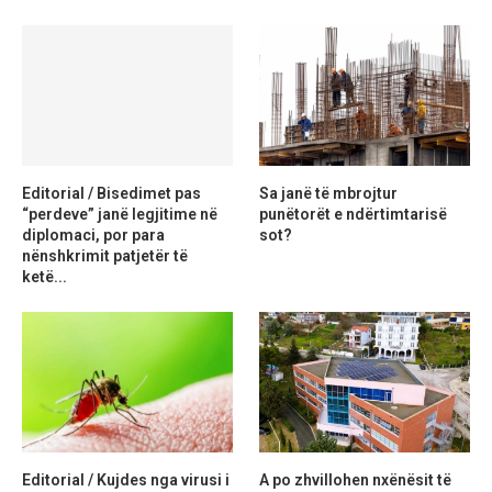
Editorial / Bisedimet pas
Sa janë të mbrojtur
“perdeve” janë legjitime në
punëtorët e ndërtimtarisë
diplomaci, por para
sot?
nënshkrimit patjetër të
ketë...
Editorial / Kujdes nga virusi i
A po zhvillohen nxënësit të