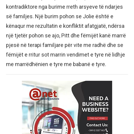
kontradiktore nga burime rreth arsyeve të ndarjes
së familjes. Një burim pohon se Jolie është e
kënaqur me rezultatin e konfliktit afatgjatë, ndërsa
një tjetër pohon se ajo, Pitt dhe fëmijët kanë marrë
pjesë në terapi familjare për vite me radhë dhe se
fëmijët e rritur sot marrin vendimet e tyre në lidhje
me marrëdhënien e tyre me babanë e tyre.