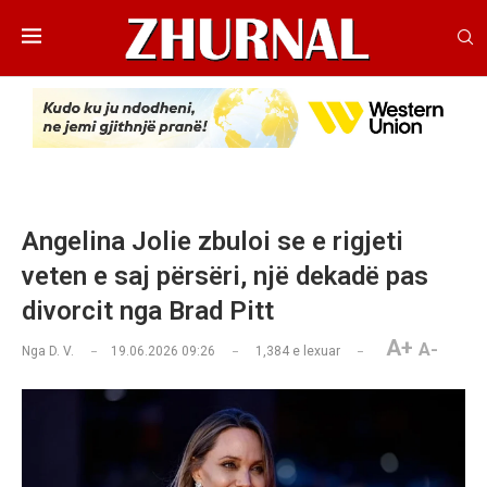
Angelina Jolie zbuloi se e rigjeti
veten e saj përsëri, një dekadë pas
divorcit nga Brad Pitt
A+
A-
Nga
D. V.
19.06.2026 09:26
1,384
e lexuar