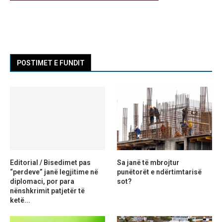
POSTIMET E FUNDIT
Editorial / Bisedimet pas
Sa janë të mbrojtur
“perdeve” janë legjitime në
punëtorët e ndërtimtarisë
diplomaci, por para
sot?
nënshkrimit patjetër të
ketë...