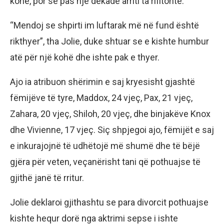
kohë, por se pas një dekade arriti ta rifitonte.
“Mendoj se shpirti im luftarak më në fund është
rikthyer”, tha Jolie, duke shtuar se e kishte humbur
atë për një kohë dhe ishte pak e thyer.
Ajo ia atribuon shërimin e saj kryesisht gjashtë
fëmijëve të tyre, Maddox, 24 vjeç, Pax, 21 vjeç,
Zahara, 20 vjeç, Shiloh, 20 vjeç, dhe binjakëve Knox
dhe Vivienne, 17 vjeç. Siç shpjegoi ajo, fëmijët e saj
e inkurajojnë të udhëtojë më shumë dhe të bëjë
gjëra për veten, veçanërisht tani që pothuajse të
gjithë janë të rritur.
Jolie deklaroi gjithashtu se para divorcit pothuajse
kishte hequr dorë nga aktrimi sepse i ishte