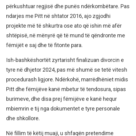
përkushtuar regjisë dhe punës ndërkombëtare. Pas
ndarjes me Pitt në shtator 2016, ajo zgjodhi
projekte më të shkurtra ose ato që ishin më afër
shtëpisë, në mënyrë që të mund të qëndronte me
fëmijët e saj dhe të fitonte para.
Ish-bashkëshortët zyrtarisht finalizuan divorcin e
tyre në dhjetor 2024, pas më shumë se tetë vitesh
procedurash ligjore. Ndërkohë, marrëdhëniet midis
Pitt dhe fëmijëve kanë mbetur të tendosura, sipas
burimeve, dhe disa prej fëmijëve e kanë hequr
mbiemrin e tij nga dokumentet e tyre personale
dhe shkollore.
Në fillim të këtij muaji, u shfaqën pretendime