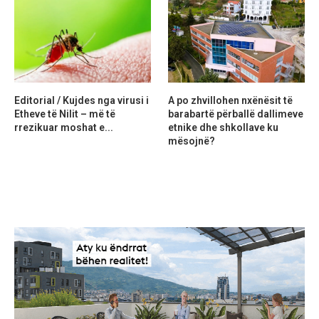
Editorial / Kujdes nga virusi i
A po zhvillohen nxënësit të
Etheve të Nilit – më të
barabartë përballë dallimeve
rrezikuar moshat e...
etnike dhe shkollave ku
mësojnë?