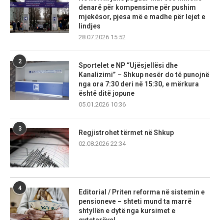
denarë për kompensime për pushim
mjekësor, pjesa më e madhe për lejet e
lindjes
28.07.2026 15:52
2
Sportelet e NP “Ujësjellësi dhe
Kanalizimi” – Shkup nesër do të punojnë
nga ora 7:30 deri në 15:30, e mërkura
është ditë jopune
05.01.2026 10:36
3
Regjistrohet tërmet në Shkup
02.08.2026 22:34
4
Editorial / Priten reforma në sistemin e
pensioneve – shteti mund ta marrë
shtyllën e dytë nga kursimet e