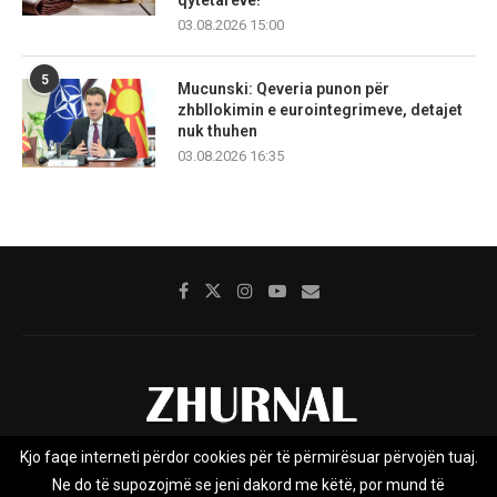
qytetarëve!
03.08.2026 15:00
5
Mucunski: Qeveria punon për
zhbllokimin e eurointegrimeve, detajet
nuk thuhen
03.08.2026 16:35
Kjo faqe interneti përdor cookies për të përmirësuar përvojën tuaj.
Rreth nesh
Impresumi
Marketing
Kontakt
Ne do të supozojmë se jeni dakord me këtë, por mund të