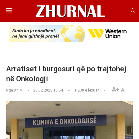
Arratiset i burgosuri që po trajtohej
në Onkologji
A+
A-
Nga
Xh M
28.02.2026 10:54
1,238
e lexuar