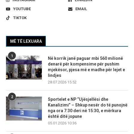
YOUTUBE
EMAIL
TIKTOK
MË TË LEXUARA
1
Në korrik janë paguar mbi 560 milionë
denarë për kompensime për pushim
mjekësor, pjesa më e madhe për lejet e
lindjes
28.07.2026 15:52
2
Sportelet e NP “Ujësjellësi dhe
Kanalizimi” – Shkup nesër do të punojnë
nga ora 7:30 deri në 15:30, e mërkura
është ditë jopune
05.01.2026 10:36