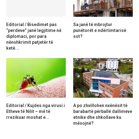
Editorial / Bisedimet pas
Sa janë të mbrojtur
“perdeve” janë legjitime në
punëtorët e ndërtimtarisë
diplomaci, por para
sot?
nënshkrimit patjetër të
ketë...
Editorial / Kujdes nga virusi i
A po zhvillohen nxënësit të
Etheve të Nilit – më të
barabartë përballë dallimeve
rrezikuar moshat e...
etnike dhe shkollave ku
mësojnë?