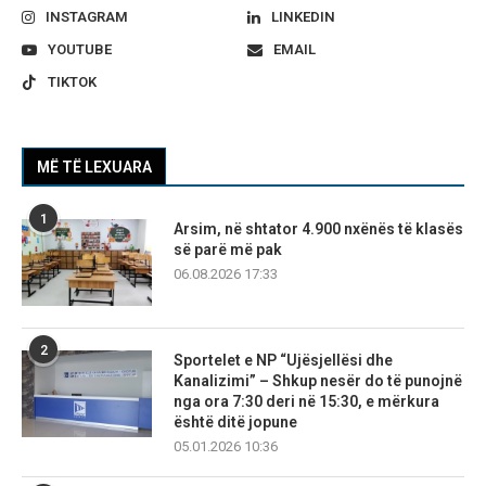
INSTAGRAM
LINKEDIN
YOUTUBE
EMAIL
TIKTOK
MË TË LEXUARA
1
Arsim, në shtator 4.900 nxënës të klasës
së parë më pak
06.08.2026 17:33
2
Sportelet e NP “Ujësjellësi dhe
Kanalizimi” – Shkup nesër do të punojnë
nga ora 7:30 deri në 15:30, e mërkura
është ditë jopune
05.01.2026 10:36