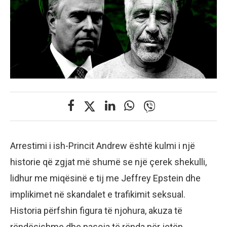
Arrestimi i ish-Princit Andrew është kulmi i një
historie që zgjat më shumë se një çerek shekulli,
lidhur me miqësinë e tij me Jeffrey Epstein dhe
implikimet në skandalet e trafikimit seksual.
Historia përfshin figura të njohura, akuza të
rëndësishme dhe pasoja të rënda për jetën