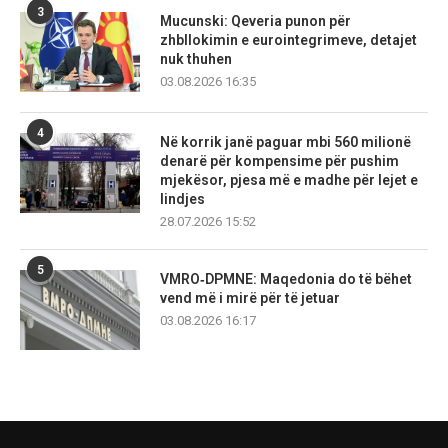
3
Mucunski: Qeveria punon për
zhbllokimin e eurointegrimeve, detajet
nuk thuhen
03.08.2026 16:35
4
Në korrik janë paguar mbi 560 milionë
denarë për kompensime për pushim
mjekësor, pjesa më e madhe për lejet e
lindjes
28.07.2026 15:52
5
VMRO‑DPMNE: Maqedonia do të bëhet
vend më i mirë për të jetuar
03.08.2026 16:17