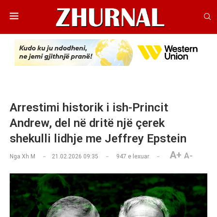
Arrestimi historik i ish-Princit
Andrew, del në dritë një çerek
shekulli lidhje me Jeffrey Epstein
A+
A-
Nga
Xh M
21.02.2026 09:35
947
e lexuar