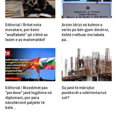
Editorial / Rritet nota
Arsim Idrizi në kulmin e
mesatare, por kemi
verës po bën gjum dimëror,
“analfabetë” që s’dinë as
është rrethuar me tabela
lexim e as matematikë!
pa...
Editorial / Bisedimet pas
Sa janë të mbrojtur
“perdeve” janë legjitime në
punëtorët e ndërtimtarisë
diplomaci, por para
sot?
nënshkrimit patjetër të
ketë...