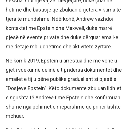
seksual mbi një vajzë 14-vjeçare, duke çuar në
hetime dhe bastisje që zbuluan dhjetëra viktima të
tjera të mundshme. Ndërkohë, Andrew vazhdoi
kontaktet me Epstein dhe Maxwell, duke marrë
pjesë në evente private dhe duke dërguar email-e
me detaje mbi udhëtime dhe aktivitete zyrtare.
Në korrik 2019, Epstein u arrestua dhe më vonë u
gjet i vdekur në qelinë e tij, ndërsa dokumentet dhe
emailet e tij u bënë publike gradualisht si pjesë e
“Dosjeve Epstein”. Këto dokumente zbuluan lidhjet
e ngushta të Andrew-t me Epstein dhe konfirmuan
shumë nga pohimet e mëparshme që princi kishte
mohuar.