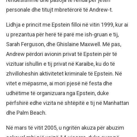
personale dhe titujt mbretërorë të Andrew-t.
Lidhja e princit me Epstein filloi në vitin 1999, kur ai
u prezantua për herë të parë me ish-gruan e tij,
Sarah Ferguson, dhe Ghislaine Maxwell. Më pas,
Andrew përdori avionin privat të Epstein për të
vizituar ishullin e tij privat në Karaibe, ku do të
zhvilloheshin aktivitetet kriminale të Epstein. Në
vitet e mëpasme, ai mori pjesë në festa dhe
udhëtime të organizuara nga Epstein, duke
përfshirë edhe vizita në shtëpitë e tij në Manhattan
dhe Palm Beach.
Në mars të vitit 2005, u ngritën akuza për abuzim