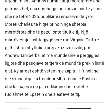
Rrjedhimisht, Andrew humbi titujt mbretërorë dhe
patronazhet, dha dorëheqje nga pozicionet zyrtare
dhe në tetor 2025, publikimi i emaileve detyroi
Mbreti Charles të hiqte princin nga shtëpia
mbretërore dhe të pezullonte titujt e tij. Një
marrëveshje jashtëgjyqësore me Virginia Giuffre
gjithashtu mbylli disa prej akuzave civile, por
Andrew tani përballet me mundësinë e përgjigjes
ligjore dhe pasojave të tjera që mund të prekin lirinë
e tij. Ky arrest është vetëm një kapitull i fundit në
një skandal që ka tronditur Mbretërinë e Bashkuar
dhe ka nxjerrë në pah ndikimin dhe rrjetet e
fuqishme të Epstein dhe aleatëve të tij.