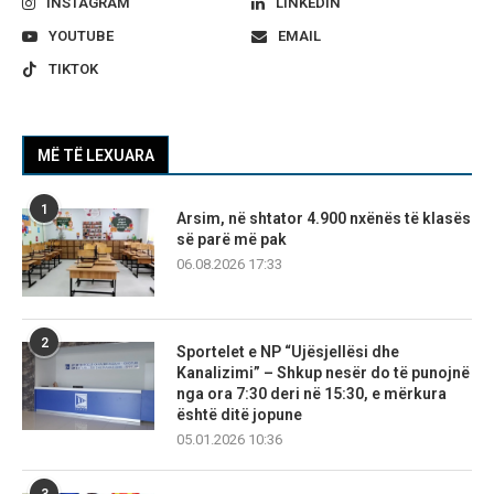
INSTAGRAM
LINKEDIN
YOUTUBE
EMAIL
TIKTOK
MË TË LEXUARA
1
Arsim, në shtator 4.900 nxënës të klasës
së parë më pak
06.08.2026 17:33
2
Sportelet e NP “Ujësjellësi dhe
Kanalizimi” – Shkup nesër do të punojnë
nga ora 7:30 deri në 15:30, e mërkura
është ditë jopune
05.01.2026 10:36
3