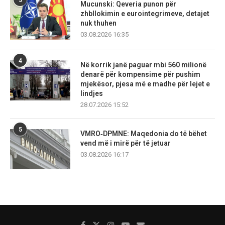
Mucunski: Qeveria punon për
zhbllokimin e eurointegrimeve, detajet
nuk thuhen
03.08.2026 16:35
4
Në korrik janë paguar mbi 560 milionë
denarë për kompensime për pushim
mjekësor, pjesa më e madhe për lejet e
lindjes
28.07.2026 15:52
5
VMRO‑DPMNE: Maqedonia do të bëhet
vend më i mirë për të jetuar
03.08.2026 16:17