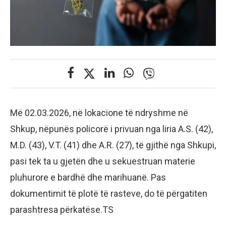
Më 02.03.2026, në lokacione të ndryshme në
Shkup, nëpunës policorë i privuan nga liria A.S. (42),
M.D. (43), V.T. (41) dhe A.R. (27), të gjithë nga Shkupi,
pasi tek ta u gjetën dhe u sekuestruan materie
pluhurore e bardhë dhe marihuanë. Pas
dokumentimit të plotë të rasteve, do të përgatiten
parashtresa përkatëse.TS