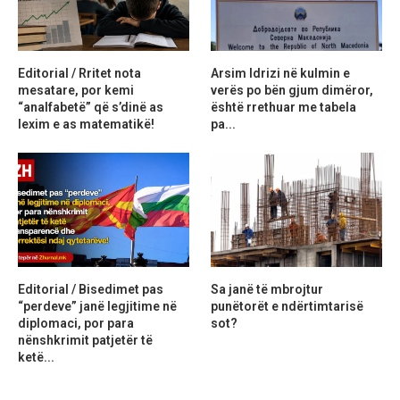
Editorial / Rritet nota
Arsim Idrizi në kulmin e
mesatare, por kemi
verës po bën gjum dimëror,
“analfabetë” që s’dinë as
është rrethuar me tabela
lexim e as matematikë!
pa...
Editorial / Bisedimet pas
Sa janë të mbrojtur
“perdeve” janë legjitime në
punëtorët e ndërtimtarisë
diplomaci, por para
sot?
nënshkrimit patjetër të
ketë...