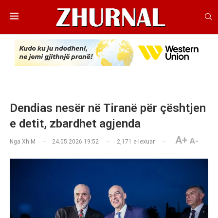
Dendias nesër në Tiranë për çështjen
e detit, zbardhet agjenda
A+
A-
Nga
Xh M
24.05.2026 19:52
2,171
e lexuar