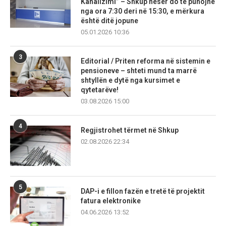
Kanalizimi” – Shkup nesër do të punojnë
nga ora 7:30 deri në 15:30, e mërkura
është ditë jopune
05.01.2026 10:36
3
Editorial / Priten reforma në sistemin e
pensioneve – shteti mund ta marrë
shtyllën e dytë nga kursimet e
qytetarëve!
03.08.2026 15:00
4
Regjistrohet tërmet në Shkup
02.08.2026 22:34
5
DAP-i e fillon fazën e tretë të projektit
fatura elektronike
04.06.2026 13:52