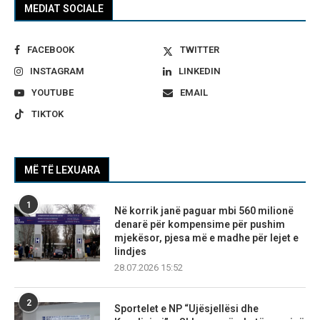
MEDIAT SOCIALE
FACEBOOK
TWITTER
INSTAGRAM
LINKEDIN
YOUTUBE
EMAIL
TIKTOK
MË TË LEXUARA
1
Në korrik janë paguar mbi 560 milionë
denarë për kompensime për pushim
mjekësor, pjesa më e madhe për lejet e
lindjes
28.07.2026 15:52
2
Sportelet e NP “Ujësjellësi dhe