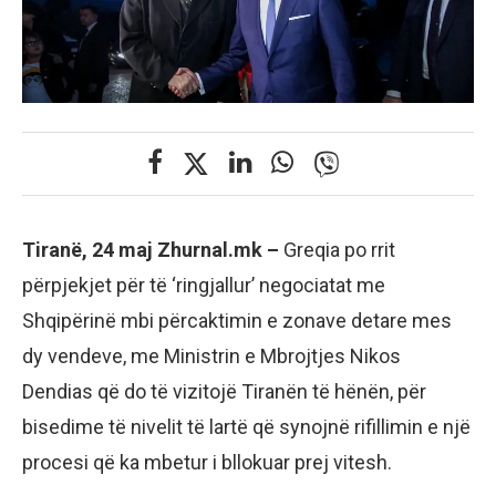
Tiranë, 24 maj Zhurnal.mk –
Greqia po rrit
përpjekjet për të ‘ringjallur’ negociatat me
Shqipërinë mbi përcaktimin e zonave detare mes
dy vendeve, me Ministrin e Mbrojtjes Nikos
Dendias që do të vizitojë Tiranën të hënën, për
bisedime të nivelit të lartë që synojnë rifillimin e një
procesi që ka mbetur i bllokuar prej vitesh.