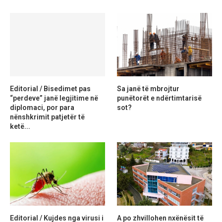
Editorial / Bisedimet pas
Sa janë të mbrojtur
“perdeve” janë legjitime në
punëtorët e ndërtimtarisë
diplomaci, por para
sot?
nënshkrimit patjetër të
ketë...
Editorial / Kujdes nga virusi i
A po zhvillohen nxënësit të