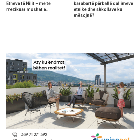
Etheve të Nilit – më të
barabartë përballë dallimeve
rrezikuar moshat e...
etnike dhe shkollave ku
mësojnë?