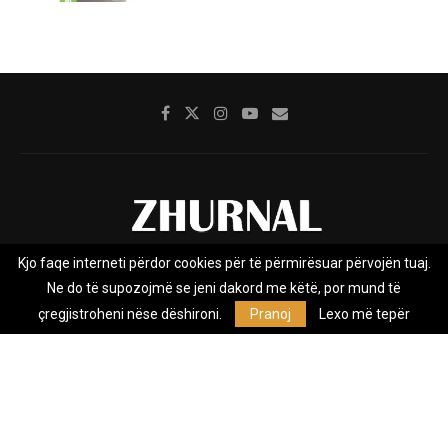
Kjo faqe interneti përdor cookies për të përmirësuar përvojën tuaj.
Rreth nesh
Impresumi
Marketing
Kontakt
Ne do të supozojmë se jeni dakord me këtë, por mund të
Privacy Policy
çregjistroheni nëse dëshironi.
Pranoj
Lexo më tepër
Zhurnal.mk është Agjenci e Lajmeve e pavarur, e themeluar në vitin
2009, që e mbulon Maqedoninë, Kosovën, Shqipërinë edhe lajmet
nga bota.
@2026 - All Right Reserved. Designed and Developed by
Anet.Com.Mk