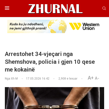
Arrestohet 34-vjeçari nga
Shemshova, policia i gjen 10 qese
me kokainë
A+
A-
Nga
Xh M
17.05.2026 16:42
2,908
e lexuar