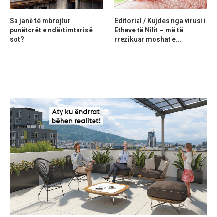
Sa janë të mbrojtur
Editorial / Kujdes nga virusi i
punëtorët e ndërtimtarisë
Etheve të Nilit – më të
sot?
rrezikuar moshat e...