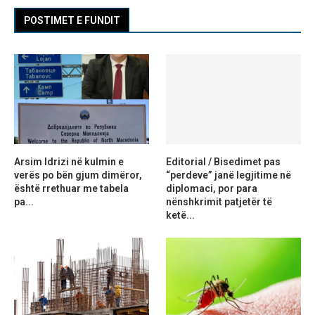
POSTIMET E FUNDIT
Arsim Idrizi në kulmin e
Editorial / Bisedimet pas
verës po bën gjum dimëror,
“perdeve” janë legjitime në
është rrethuar me tabela
diplomaci, por para
pa...
nënshkrimit patjetër të
ketë...