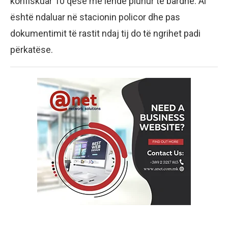
konfiskuar 10 qese me lëndë pluhur të bardhë. Ai
është ndaluar në stacionin policor dhe pas
dokumentimit të rastit ndaj tij do të ngrihet padi
përkatëse.