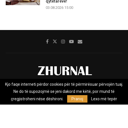
qytetarëve!
03.08.2026 15:00
Kjo faqe interneti përdor cookies për të përmirësuar përvojën tuaj.
Rreth nesh
Impresumi
Marketing
Kontakt
Ne do të supozojmë se jeni dakord me këtë, por mund të
Privacy Policy
çregjistroheni nëse dëshironi.
Pranoj
Lexo më tepër
Zhurnal.mk është Agjenci e Lajmeve e pavarur, e themeluar në vitin
2009, që e mbulon Maqedoninë, Kosovën, Shqipërinë edhe lajmet
nga bota.
@2026 - All Right Reserved. Designed and Developed by