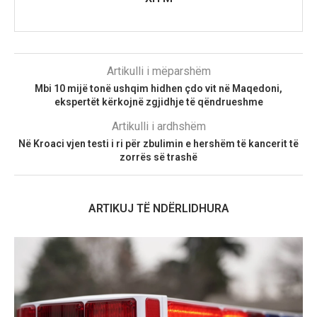
Artikulli i mëparshëm
Mbi 10 mijë tonë ushqim hidhen çdo vit në Maqedoni,
ekspertët kërkojnë zgjidhje të qëndrueshme
Artikulli i ardhshëm
Në Kroaci vjen testi i ri për zbulimin e hershëm të kancerit të
zorrës së trashë
ARTIKUJ TË NDËRLIDHURA