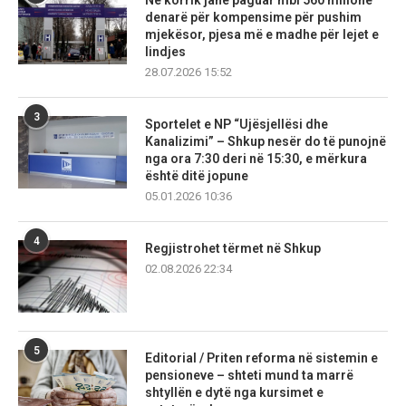
Në korrik janë paguar mbi 560 milionë
denarë për kompensime për pushim
mjekësor, pjesa më e madhe për lejet e
lindjes
28.07.2026 15:52
3
Sportelet e NP “Ujësjellësi dhe
Kanalizimi” – Shkup nesër do të punojnë
nga ora 7:30 deri në 15:30, e mërkura
është ditë jopune
05.01.2026 10:36
4
Regjistrohet tërmet në Shkup
02.08.2026 22:34
5
Editorial / Priten reforma në sistemin e
pensioneve – shteti mund ta marrë
shtyllën e dytë nga kursimet e