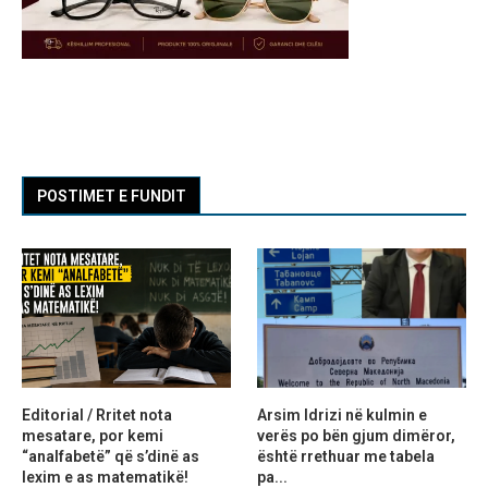
POSTIMET E FUNDIT
Editorial / Rritet nota
Arsim Idrizi në kulmin e
mesatare, por kemi
verës po bën gjum dimëror,
“analfabetë” që s’dinë as
është rrethuar me tabela
lexim e as matematikë!
pa...