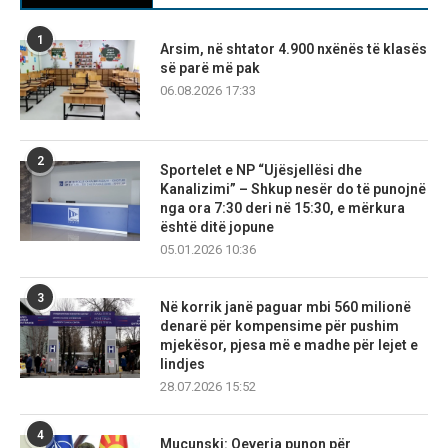
1
Arsim, në shtator 4.900 nxënës të klasës
së parë më pak
06.08.2026 17:33
2
Sportelet e NP “Ujësjellësi dhe
Kanalizimi” – Shkup nesër do të punojnë
nga ora 7:30 deri në 15:30, e mërkura
është ditë jopune
05.01.2026 10:36
3
Në korrik janë paguar mbi 560 milionë
denarë për kompensime për pushim
mjekësor, pjesa më e madhe për lejet e
lindjes
28.07.2026 15:52
4
Mucunski: Qeveria punon për