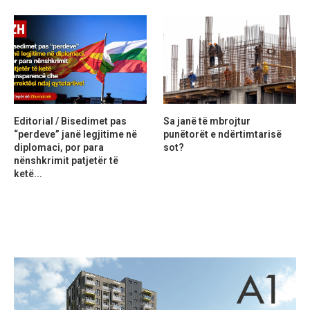
Editorial / Bisedimet pas
Sa janë të mbrojtur
“perdeve” janë legjitime në
punëtorët e ndërtimtarisë
diplomaci, por para
sot?
nënshkrimit patjetër të
ketë...