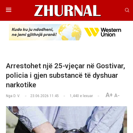
Arrestohet një 25-vjeçar në Gostivar,
policia i gjen substancë të dyshuar
narkotike
A+
A-
Nga
D. V.
23.06.2026 11:45
1,440
e lexuar