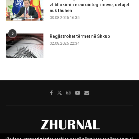
zhbllokimin e eurointegrimeve, detajet
nuk thuhen
03.08.2026 16:35
5
Regjistrohet tërmet në Shkup
02.08.2026 22:34