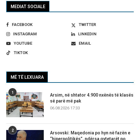
MEDIAT SOCIALE
FACEBOOK
TWITTER
INSTAGRAM
LINKEDIN
YOUTUBE
EMAIL
TIKTOK
MË TË LEXUARA
1
Arsim, në shtator 4.900 nxënës të klasës
së parë më pak
06.08.2026 17:33
2
Arsovski: Maqedonia po hyn në fazën e
“hiperpolitikës”, ndërsa qytetarët po