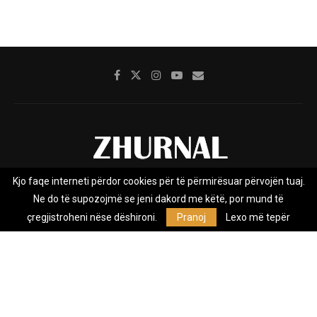
Kjo faqe interneti përdor cookies për të përmirësuar përvojën tuaj.
Rreth nesh
Impresumi
Marketing
Kontakt
Ne do të supozojmë se jeni dakord me këtë, por mund të
Privacy Policy
çregjistroheni nëse dëshironi.
Pranoj
Lexo më tepër
Zhurnal.mk është Agjenci e Lajmeve e pavarur, e themeluar në vitin
2009, që e mbulon Maqedoninë, Kosovën, Shqipërinë edhe lajmet
nga bota.
@2026 - All Right Reserved. Designed and Developed by
Anet.Com.Mk