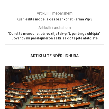
Artikulli i mëparshëm
Kush është modelja që i bashkohet Ferma Vip 3
Artikulli i ardhshëm
“Duhet të mendohet për vozitje tek-çift, punë nga shtëpia”:
Jovanovski paralajmëron se kriza do të jetë afatgjate
ARTIKUJ TË NDËRLIDHURA