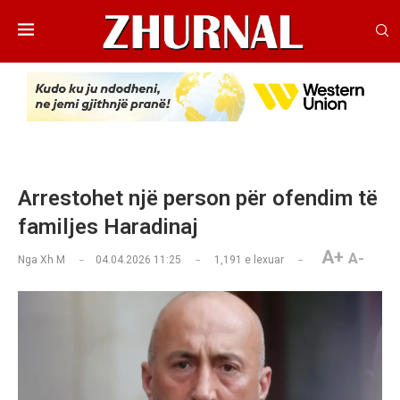
Arrestohet një person për ofendim të
familjes Haradinaj
A+
A-
Nga
Xh M
04.04.2026 11:25
1,191
e lexuar