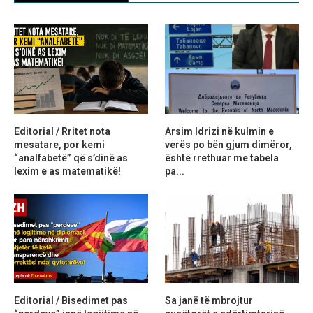
Editorial / Rritet nota
Arsim Idrizi në kulmin e
mesatare, por kemi
verës po bën gjum dimëror,
“analfabetë” që s’dinë as
është rrethuar me tabela
lexim e as matematikë!
pa...
Editorial / Bisedimet pas
Sa janë të mbrojtur