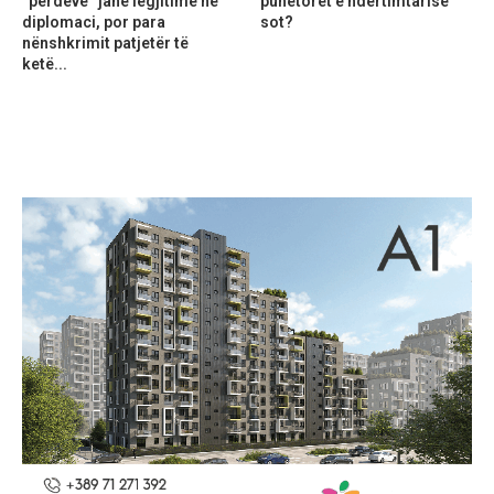
“perdeve” janë legjitime në
punëtorët e ndërtimtarisë
diplomaci, por para
sot?
nënshkrimit patjetër të
ketë...