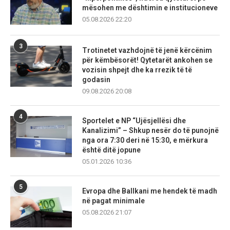
mësohen me dështimin e institucioneve
05.08.2026 22:20
3
Trotinetet vazhdojnë të jenë kërcënim
për këmbësorët! Qytetarët ankohen se
vozisin shpejt dhe ka rrezik të të
godasin
09.08.2026 20:08
4
Sportelet e NP “Ujësjellësi dhe
Kanalizimi” – Shkup nesër do të punojnë
nga ora 7:30 deri në 15:30, e mërkura
është ditë jopune
05.01.2026 10:36
5
Evropa dhe Ballkani me hendek të madh
në pagat minimale
05.08.2026 21:07