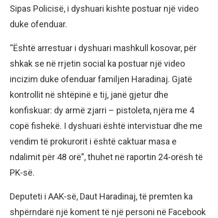
Sipas Policisë, i dyshuari kishte postuar një video
duke ofenduar.
“Është arrestuar i dyshuari mashkull kosovar, për
shkak se në rrjetin social ka postuar një video
incizim duke ofenduar familjen Haradinaj. Gjatë
kontrollit në shtëpinë e tij, janë gjetur dhe
konfiskuar: dy armë zjarri – pistoleta, njëra me 4
copë fishekë. I dyshuari është intervistuar dhe me
vendim të prokurorit i është caktuar masa e
ndalimit për 48 orë”, thuhet në raportin 24-orësh të
PK-së.
Deputeti i AAK-së, Daut Haradinaj, të premten ka
shpërndarë një koment të një personi në Facebook