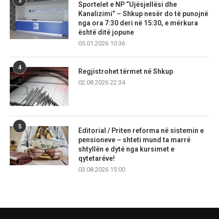
3
Sportelet e NP “Ujësjellësi dhe
Kanalizimi” – Shkup nesër do të punojnë
nga ora 7:30 deri në 15:30, e mërkura
është ditë jopune
05.01.2026 10:36
4
Regjistrohet tërmet në Shkup
02.08.2026 22:34
5
Editorial / Priten reforma në sistemin e
pensioneve – shteti mund ta marrë
shtyllën e dytë nga kursimet e
qytetarëve!
03.08.2026 15:00