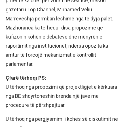
pritet të kalohet për votim në seancë, mëson
gazetari i Top Channel, Muhamed Veliu.
Marrëveshja përmban lëshime nga të dyja palët.
Mazhoranca ka tërhequr disa propozime që
kufizonin kohën e debateve dhe mënyrën e
raportimit nga institucionet, ndërsa opozita ka
arritur të forcojë mekanizmat e kontrollit
parlamentar.
Çfarë tërhoqi PS:
U tërhoq nga propozimi që projektligjet e kërkuara
nga BE shqyrtoheshin brenda një jave me
procedurë të përshpejtuar.
U tërhoq nga përgjysmimi i kohës së diskutimit në