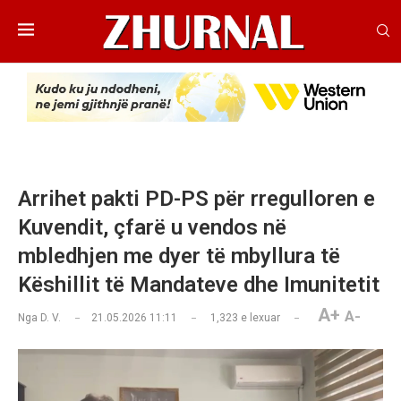
Arrihet pakti PD-PS për rregulloren e
Kuvendit, çfarë u vendos në
mbledhjen me dyer të mbyllura të
Këshillit të Mandateve dhe Imunitetit
A+
A-
Nga
D. V.
21.05.2026 11:11
1,323
e lexuar