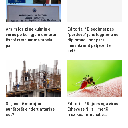
Arsim Idrizi në kulmin e
Editorial / Bisedimet pas
verës po bën gjum dimëror,
“perdeve” janë legjitime në
është rrethuar me tabela
diplomaci, por para
pa...
nënshkrimit patjetër të
ketë...
Sa janë të mbrojtur
Editorial / Kujdes nga virusi i
punëtorët e ndërtimtarisë
Etheve të Nilit – më të
sot?
rrezikuar moshat e...