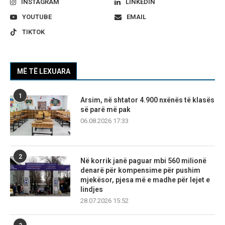
INSTAGRAM
LINKEDIN
YOUTUBE
EMAIL
TIKTOK
MË TË LEXUARA
1
Arsim, në shtator 4.900 nxënës të klasës
së parë më pak
06.08.2026 17:33
2
Në korrik janë paguar mbi 560 milionë
denarë për kompensime për pushim
mjekësor, pjesa më e madhe për lejet e
lindjes
28.07.2026 15:52