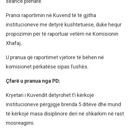
seancë plenare.
Pranoi raportimin në Kuvend të të gjitha
institucioneve me detyrë kushtetuese, duke hequr
propozimin për të raportuar vetëm në Komisionin
Xhafaj.
U pranua që raportimet vjetore të bëhen në
komisionet përkatëse sipas fushës.
Çfarë u pranua nga PD:
Kryetari i Kuvendit detyrohet t’i kërkojë
institucioneve përgjigje brenda 5 ditëve dhe mund
të kërkojë masa disiplinore deri në shkarkim në rast
mosreagimi.