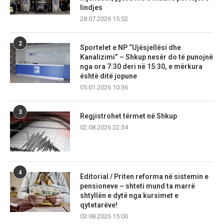
lindjes
28.07.2026 15:52
2
Sportelet e NP “Ujësjellësi dhe
Kanalizimi” – Shkup nesër do të punojnë
nga ora 7:30 deri në 15:30, e mërkura
është ditë jopune
05.01.2026 10:36
3
Regjistrohet tërmet në Shkup
02.08.2026 22:34
4
Editorial / Priten reforma në sistemin e
pensioneve – shteti mund ta marrë
shtyllën e dytë nga kursimet e
qytetarëve!
03.08.2026 15:00