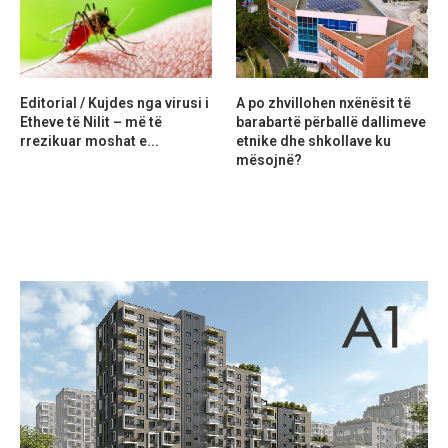
Editorial / Kujdes nga virusi i
A po zhvillohen nxënësit të
Etheve të Nilit – më të
barabartë përballë dallimeve
rrezikuar moshat e...
etnike dhe shkollave ku
mësojnë?