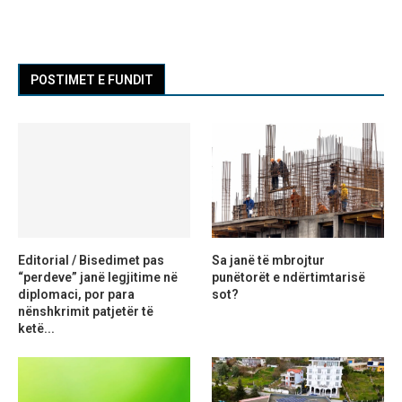
POSTIMET E FUNDIT
Editorial / Bisedimet pas
Sa janë të mbrojtur
“perdeve” janë legjitime në
punëtorët e ndërtimtarisë
diplomaci, por para
sot?
nënshkrimit patjetër të
ketë...