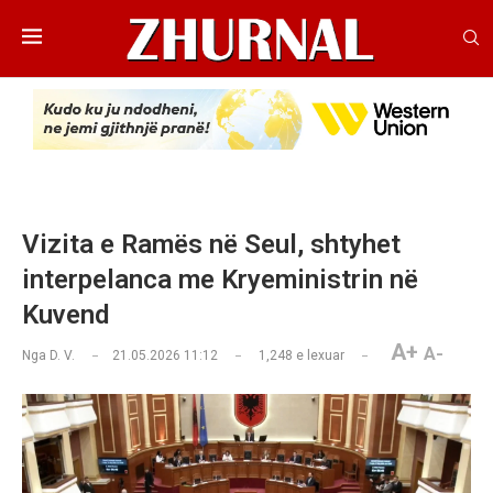
Vizita e Ramës në Seul, shtyhet
interpelanca me Kryeministrin në
Kuvend
A+
A-
Nga
D. V.
21.05.2026 11:12
1,248
e lexuar