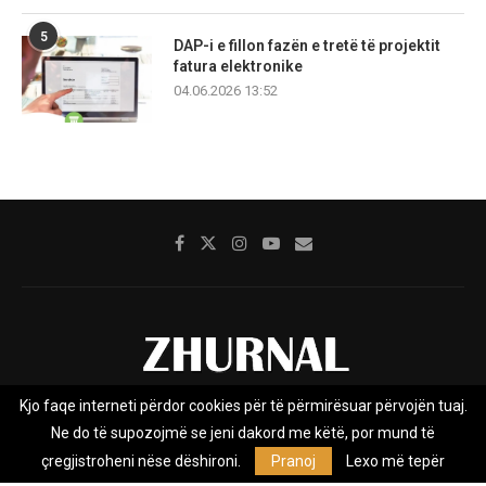
5
DAP-i e fillon fazën e tretë të projektit
fatura elektronike
04.06.2026 13:52
Kjo faqe interneti përdor cookies për të përmirësuar përvojën tuaj.
Rreth nesh
Impresumi
Marketing
Kontakt
Ne do të supozojmë se jeni dakord me këtë, por mund të
Privacy Policy
çregjistroheni nëse dëshironi.
Pranoj
Lexo më tepër
Zhurnal.mk është Agjenci e Lajmeve e pavarur, e themeluar në vitin