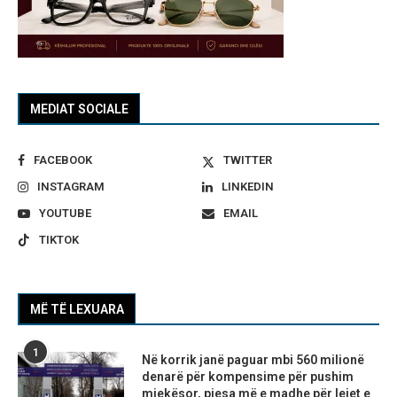
MEDIAT SOCIALE
FACEBOOK
TWITTER
INSTAGRAM
LINKEDIN
YOUTUBE
EMAIL
TIKTOK
MË TË LEXUARA
1
Në korrik janë paguar mbi 560 milionë
denarë për kompensime për pushim
mjekësor, pjesa më e madhe për lejet e