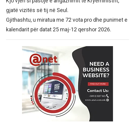
Kjo vjen si pasojë e angazhimit të Kryeministrit,
gjatë vizitës së tij në Seul.
Gjithashtu, u miratua me 72 vota pro dhe punimet e
kalendarit për datat 25 maj-12 qershor 2026.