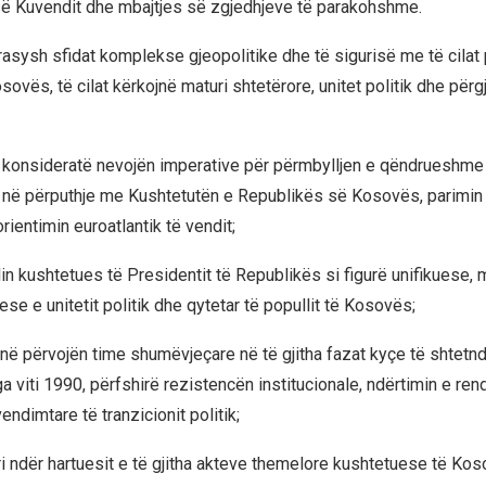
ë Kuvendit dhe mbajtjes së zgjedhjeve të parakohshme.
asysh sfidat komplekse gjeopolitike dhe të sigurisë me të cilat 
ovës, të cilat kërkojnë maturi shtetërore, unitet politik dhe përgj
konsideratë nevojën imperative për përmbylljen e qëndrueshme 
, në përputhje me Kushtetutën e Republikës së Kosovës, parimin 
rientimin euroatlantik të vendit;
in kushtetues të Presidentit të Republikës si figurë unifikuese, 
e e unitetit politik dhe qytetar të popullit të Kosovës;
në përvojën time shumëvjeçare në të gjitha fazat kyçe të shtetnd
 viti 1990, përfshirë rezistencën institucionale, ndërtimin e ren
ndimtare të tranzicionit politik;
i ndër hartuesit e të gjitha akteve themelore kushtetuese të Kos