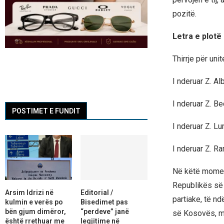
pozitë.
Letra e plotë
Thirrje për uni
I nderuar Z. Al
I nderuar Z. B
POSTIMET E FUNDIT
I nderuar Z. L
I nderuar Z. R
Në këtë moment
Republikës së 
Arsim Idrizi në
Editorial /
partiake, të nd
kulmin e verës po
Bisedimet pas
bën gjum dimëror,
“perdeve” janë
së Kosovës, me
është rrethuar me
legjitime në