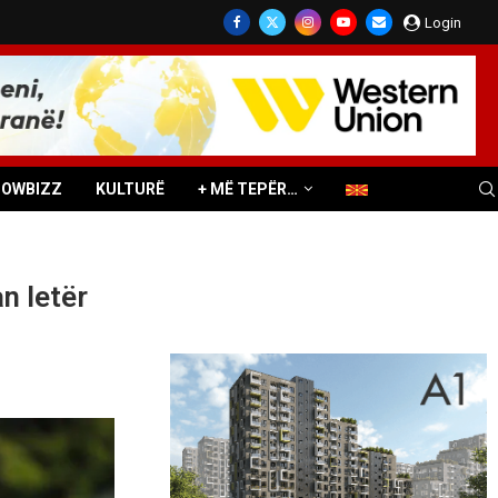
Login
HOWBIZZ
KULTURË
+ MË TEPËR…
n letër