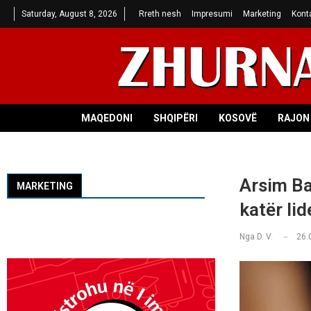
Saturday, August 8, 2026
Rreth nesh
Impresumi
Marketing
Kont
MAQEDONI
SHQIPËRI
KOSOVË
RAJON 
Arsim Ba
MARKETING
katër li
Nga
D. V.
26.