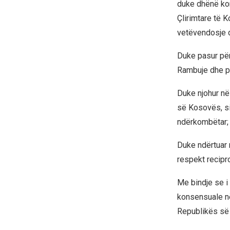
duke dhënë kont
Çlirimtare të K
vetëvendosje d
Duke pasur për
Rambuje dhe pë
Duke njohur në 
së Kosovës, si
ndërkombëtar;
Duke ndërtuar n
respekt recipro
Me bindje se i
konsensuale në 
Republikës së