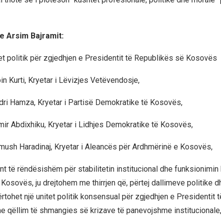
 e Arsim Bajramit:
tet politik për zgjedhjen e Presidentit të Republikës së Kosovës
bin Kurti, Kryetar i Lëvizjes Vetëvendosje,
edri Hamza, Kryetar i Partisë Demokratike të Kosovës,
umir Abdixhiku, Kryetar i Lidhjes Demokratike të Kosovës,
amush Haradinaj, Kryetar i Aleancës për Ardhmërinë e Kosovës,
 të rëndësishëm për stabilitetin institucional dhe funksionimin
Kosovës, ju drejtohem me thirrjen që, përtej dallimeve politike d
ërtohet një unitet politik konsensual për zgjedhjen e Presidentit
 qëllim të shmangies së krizave të panevojshme institucionale, 