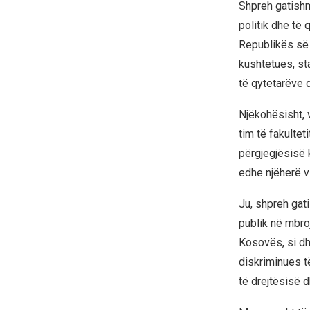
Shpreh gatishm
politik dhe të 
Republikës së 
kushtetues, sta
të qytetarëve 
Njëkohësisht, 
tim të fakultet
përgjegjësisë 
edhe njëherë v
Ju, shpreh gat
publik në mbroj
Kosovës, si dh
diskriminues t
të drejtësisë d