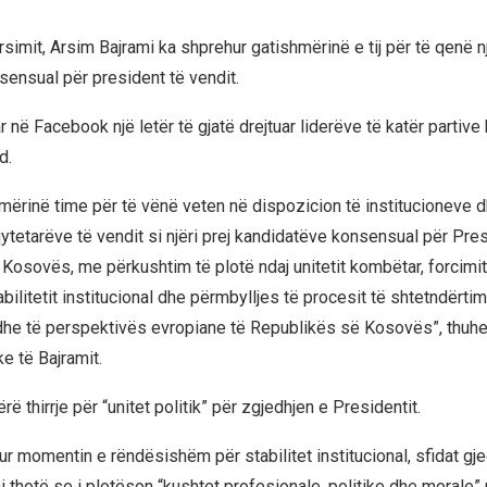
Arsimit, Arsim Bajrami ka shprehur gatishmërinë e tij për të qenë n
sensual për president të vendit.
ar në Facebook një letër të gjatë drejtuar liderëve të katër partive
d.
mërinë time për të vënë veten në dispozicion të institucioneve d
qytetarëve të vendit si njëri prej kandidatëve konsensual për Pre
Kosovës, me përkushtim të plotë ndaj unitetit kombëtar, forcimit 
bilitetit institucional dhe përmbylljes të procesit të shtetndërtim
dhe të perspektivës evropiane të Republikës së Kosovës”, thuhet
ke të Bajramit.
rë thirrje për “unitet politik” për zgjedhjen e Presidentit.
 momentin e rëndësishëm për stabilitet institucional, sfidat gje
 ai thotë se i plotëson “kushtet profesionale, politike dhe morale”