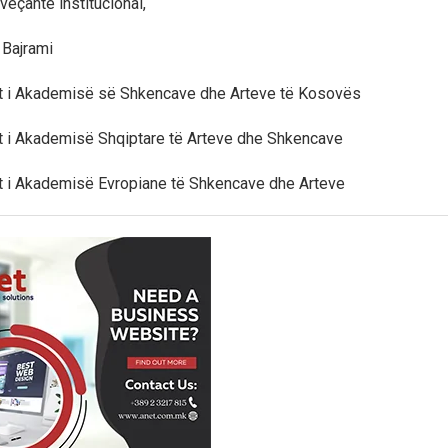
veçantë institucional,
 Bajrami
llt i Akademisë së Shkencave dhe Arteve të Kosovës
llt i Akademisë Shqiptare të Arteve dhe Shkencave
llt i Akademisë Evropiane të Shkencave dhe Arteve