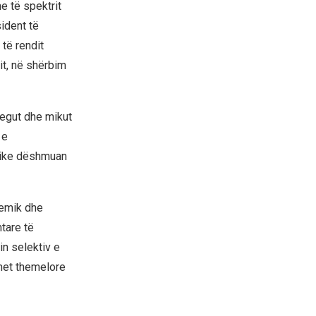
e të spektrit
sident të
të rendit
it, në shërbim
legut dhe mikut
 e
roike dëshmuan
demik dhe
mtare të
in selektiv e
met themelore