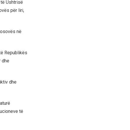
e të Ushtrisë
vës për liri,
 Kosovës në
 të Republikës
r dhe
uktiv dhe
daturë
tucioneve të