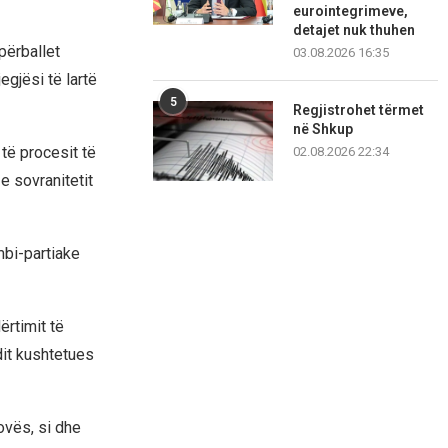
eurointegrimeve,
detajet nuk thuhen
përballet
03.08.2026 16:35
egjësi të lartë
5
Regjistrohet tërmet
në Shkup
të procesit të
02.08.2026 22:34
e sovranitetit
mbi-partiake
ërtimit të
dit kushtetues
ovës, si dhe