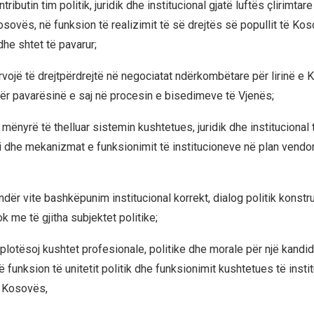
ributin tim politik, juridik dhe institucional gjatë luftës çlirimtar
osovës, në funksion të realizimit të së drejtës së popullit të Koso
he shtet të pavarur;
vojë të drejtpërdrejtë në negociatat ndërkombëtare për lirinë e
r pavarësinë e saj në procesin e bisedimeve të Vjenës;
mënyrë të thelluar sistemin kushtetues, juridik dhe institucional
 dhe mekanizmat e funksionimit të institucioneve në plan vendo
dër vite bashkëpunim institucional korrekt, dialog politik konstr
k me të gjitha subjektet politike;
 plotësoj kushtet profesionale, politike dhe morale për një kandi
funksion të unitetit politik dhe funksionimit kushtetues të insti
 Kosovës,