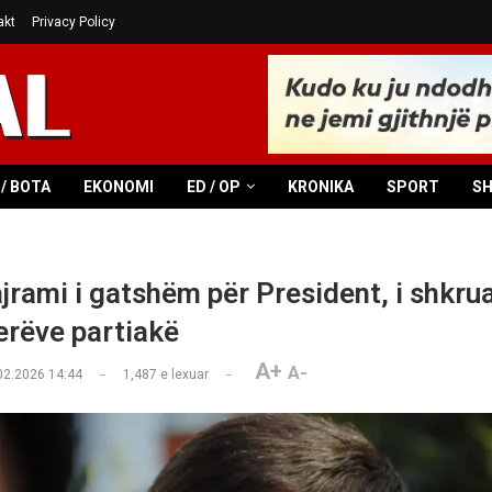
akt
Privacy Policy
/ BOTA
EKONOMI
ED / OP
KRONIKA
SPORT
S
jrami i gatshëm për President, i shkrua
derëve partiakë
A+
A-
02.2026 14:44
1,487
e lexuar