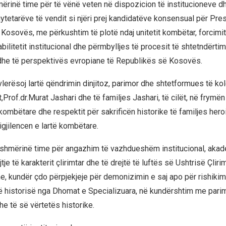
ërinë time për të vënë veten në dispozicion të institucioneve dh
qytetarëve të vendit si njëri prej kandidatëve konsensual për Pre
Kosovës, me përkushtim të plotë ndaj unitetit kombëtar, forcimit 
bilitetit institucional dhe përmbylljes të procesit të shtetndërtim
dhe të perspektivës evropiane të Republikës së Kosovës.
vlerësoj lartë qëndrimin dinjitoz, parimor dhe shtetformues të ko
it,Prof.dr.Murat Jashari dhe të familjes Jashari, të cilët, në frymën
kombëtare dhe respektit për sakrificën historike të familjes he
igjilencen e lartë kombëtare.
ishmërinë time për angazhim të vazhdueshëm institucional, aka
tje të karakterit çlirimtar dhe të drejtë të luftës së Ushtrisë Çliri
e, kundër çdo përpjekjeje për demonizimin e saj apo për rishikim
ë historisë nga Dhomat e Specializuara, në kundërshtim me pari
he të së vërtetës historike.