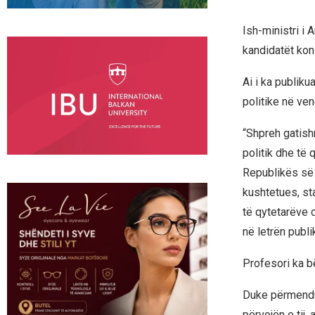
Ish-ministri i 
kandidatët kon
Ai i ka publiku
politike në ven
“Shpreh gatish
politik dhe të 
Republikës së 
kushtetues, sta
të qytetarëve 
në letrën publi
Profesori ka bë
Duke përmendur
përvojën e tij,