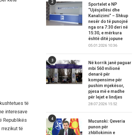
2
Sportelet e NP
“Ujësjellësi dhe
Kanalizimi” – Shkup
nesër do të punojnë
nga ora 7:30 deri në
15:30, e mërkura
është ditë jopune
05.01.2026 10:36
3
Në korrik janë paguar
mbi 560 milionë
denarë për
kompensime për
pushim mjekësor,
pjesa më e madhe
për lejet e lindjes
 kushtetues të
28.07.2026 15:52
he interesave
4
 të Republikës
Mucunski: Qeveria
punon për
rrezikut të
zhbllokimin e