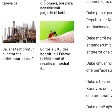
shpërndarjes s
tabela pa...
diplomaci, por para
nënshkrimit
Duke pasur par
patjetër të ketë...
Republika e Kos
institucionale;
Duke marrë në 
shtetndërtimit
Sa janë të mbrojtur
Editorial / Kujdes
shtetëror dhe o
punëtorët e
nga virusi i Etheve
ndërtimtarisë sot?
të Nilit – më të
Duke çmuar rol
rrezikuar moshat
e...
dhe përfaqësues
Duke u bazuar 
Kosovës që nga
dhe proceset ve
Duke qenë njër