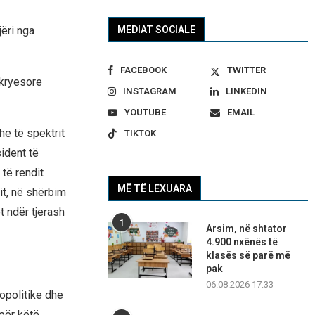
jëri nga
MEDIAT SOCIALE
FACEBOOK
TWITTER
 kryesore
INSTAGRAM
LINKEDIN
YOUTUBE
EMAIL
he të spektrit
TIKTOK
sident të
të rendit
MË TË LEXUARA
it, në shërbim
 ndër tjerash
1
Arsim, në shtator
4.900 nxënës të
klasës së parë më
pak
06.08.2026 17:33
opolitike dhe
 për këtë