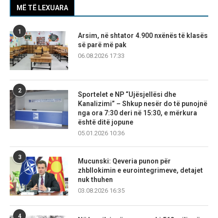
MË TË LEXUARA
1
Arsim, në shtator 4.900 nxënës të klasës
së parë më pak
06.08.2026 17:33
2
Sportelet e NP “Ujësjellësi dhe
Kanalizimi” – Shkup nesër do të punojnë
nga ora 7:30 deri në 15:30, e mërkura
është ditë jopune
05.01.2026 10:36
3
Mucunski: Qeveria punon për
zhbllokimin e eurointegrimeve, detajet
nuk thuhen
03.08.2026 16:35
4