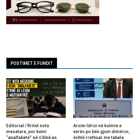
POSTIMET E FUNDIT
Editorial / Rritet nota
Arsim Idrizi në kulmin e
mesatare, por kemi
verës po bën gjum dimëror,
“analfabetë” që s’dinë as
është rrethuar me tabela