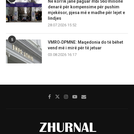
Në korrik janë paguar mbi 560 milionë
denarë për kompensime për pushim
mjekësor, pjesa më e madhe për lejet e
lindjes
28.07.2026 15:52
5
VMRO‑DPMNE: Maqedonia do të bëhet
vend më i mirë për të jetuar
03.08.2026 16:17