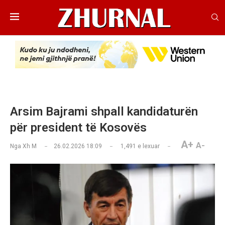
Arsim Bajrami shpall kandidaturën
për president të Kosovës
A+
A-
Nga
Xh M
26.02.2026 18:09
1,491
e lexuar