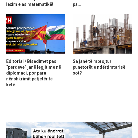
lexim e as matematikë!
pa...
Editorial / Bisedimet pas
Sa janë të mbrojtur
“perdeve” janë legjitime në
punëtorët e ndërtimtarisë
diplomaci, por para
sot?
nënshkrimit patjetër të
ketë...