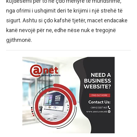
kujdesemi për to në çdo mënyrë të mundshme,
nga ofrimi i ushqimit deri te krijimi i një strehë të
sigurt. Ashtu si çdo kafshë tjetër, macet endacake
kanë nevojë për ne, edhe nëse nuk e tregojnë
gjithmonë.