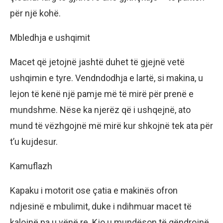
për një kohë.
Mbledhja e ushqimit
Macet që jetojnë jashtë duhet të gjejnë vetë
ushqimin e tyre. Vendndodhja e lartë, si makina, u
lejon të kenë një pamje më të mirë për prenë e
mundshme. Nëse ka njerëz që i ushqejnë, ato
mund të vëzhgojnë më mirë kur shkojnë tek ata për
t’u kujdesur.
Kamuflazh
Kapaku i motorit ose çatia e makinës ofron
ndjesinë e mbulimit, duke i ndihmuar macet të
kalojnë pa u vënë re. Kjo u mundëson të qëndrojnë