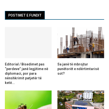
POSTIMET E FUNDIT
Editorial / Bisedimet pas
Sa janë të mbrojtur
“perdeve” janë legjitime në
punëtorët e ndërtimtarisë
diplomaci, por para
sot?
nënshkrimit patjetër të
ketë...