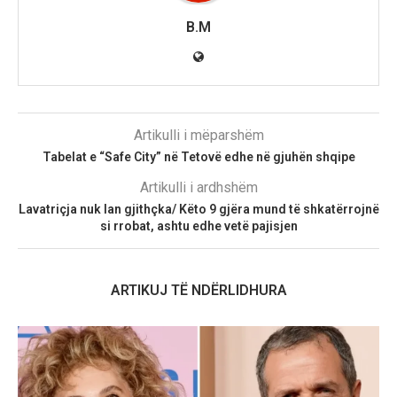
B.M
Artikulli i mëparshëm
Tabelat e “Safe City” në Tetovë edhe në gjuhën shqipe
Artikulli i ardhshëm
Lavatriçja nuk lan gjithçka/ Këto 9 gjëra mund të shkatërrojnë
si rrobat, ashtu edhe vetë pajisjen
ARTIKUJ TË NDËRLIDHURA