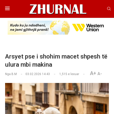
Arsyet pse i shohim macet shpesh të
ulura mbi makina
A+
A-
Nga
B.M
03.02.2026 14:43
1,515
e lexuar