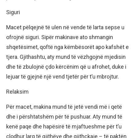
Siguri
Macet pëlqejnë të ulen në vende të larta sepse u
ofrojnë siguri. Sipër makinave ato shmangin
shqetësimet, qoftë nga këmbësorët apo kafshët e
tjera. Gjithashtu, aty mund të vëzhgojnë mjedisin
dhe të zbulojnë çdo kërcënim që u afrohet, duke i
lejuar të gjejnë një vend tjetër për t’u mbrojtur.
Relaksim
Për macet, makina mund të jetë vendi më i qetë
dhe i përshtatshëm për të pushuar. Aty mund të
kenë paqe dhe hapësirë të mjaftueshme për t’u
çlodhur larg të gjithëve dhe gjithçkaje – të paktën