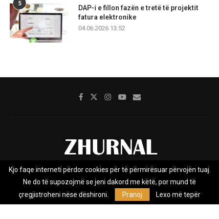
5
DAP-i e fillon fazën e tretë të projektit
fatura elektronike
04.06.2026 13:52
Kjo faqe interneti përdor cookies për të përmirësuar përvojën tuaj.
Rreth nesh
Impresumi
Marketing
Kontakt
Ne do të supozojmë se jeni dakord me këtë, por mund të
Privacy Policy
çregjistroheni nëse dëshironi.
Pranoj
Lexo më tepër
Zhurnal.mk është Agjenci e Lajmeve e pavarur, e themeluar në vitin
2009, që e mbulon Maqedoninë, Kosovën, Shqipërinë edhe lajmet