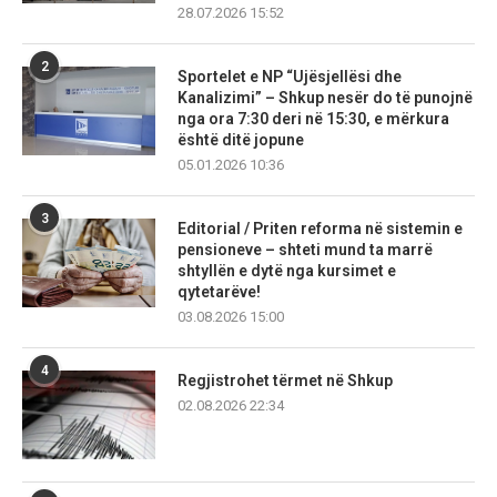
28.07.2026 15:52
2
Sportelet e NP “Ujësjellësi dhe
Kanalizimi” – Shkup nesër do të punojnë
nga ora 7:30 deri në 15:30, e mërkura
është ditë jopune
05.01.2026 10:36
3
Editorial / Priten reforma në sistemin e
pensioneve – shteti mund ta marrë
shtyllën e dytë nga kursimet e
qytetarëve!
03.08.2026 15:00
4
Regjistrohet tërmet në Shkup
02.08.2026 22:34