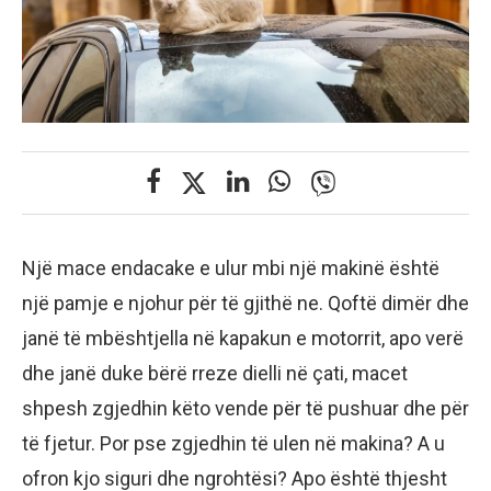
Një mace endacake e ulur mbi një makinë është
një pamje e njohur për të gjithë ne. Qoftë dimër dhe
janë të mbështjella në kapakun e motorrit, apo verë
dhe janë duke bërë rreze dielli në çati, macet
shpesh zgjedhin këto vende për të pushuar dhe për
të fjetur. Por pse zgjedhin të ulen në makina? A u
ofron kjo siguri dhe ngrohtësi? Apo është thjesht