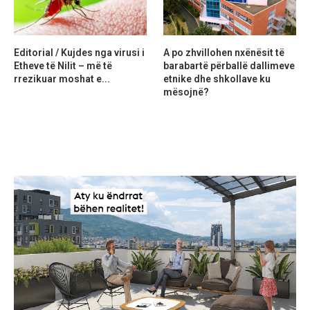
Editorial / Kujdes nga virusi i
A po zhvillohen nxënësit të
Etheve të Nilit – më të
barabartë përballë dallimeve
rrezikuar moshat e...
etnike dhe shkollave ku
mësojnë?