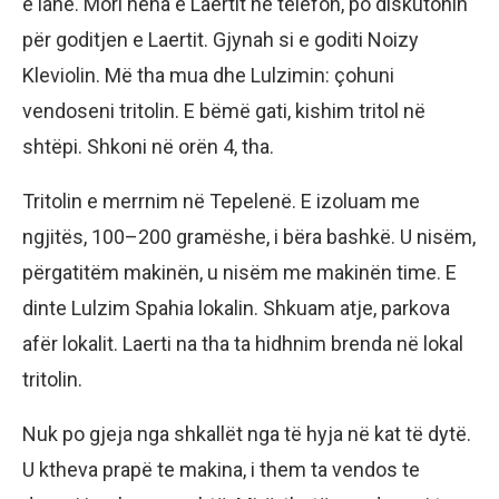
e lanë. Mori nëna e Laertit në telefon, po diskutonin
për goditjen e Laertit. Gjynah si e goditi Noizy
Kleviolin. Më tha mua dhe Lulzimin: çohuni
vendoseni tritolin. E bëmë gati, kishim tritol në
shtëpi. Shkoni në orën 4, tha.
Tritolin e merrnim në Tepelenë. E izoluam me
ngjitës, 100–200 gramëshe, i bëra bashkë. U nisëm,
përgatitëm makinën, u nisëm me makinën time. E
dinte Lulzim Spahia lokalin. Shkuam atje, parkova
afër lokalit. Laerti na tha ta hidhnim brenda në lokal
tritolin.
Nuk po gjeja nga shkallët nga të hyja në kat të dytë.
U ktheva prapë te makina, i them ta vendos te