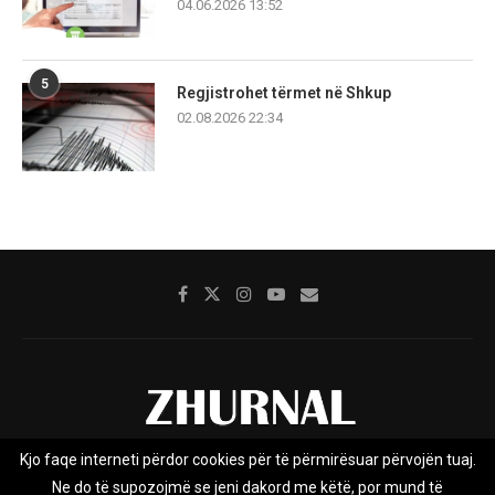
04.06.2026 13:52
5
Regjistrohet tërmet në Shkup
02.08.2026 22:34
Kjo faqe interneti përdor cookies për të përmirësuar përvojën tuaj.
Rreth nesh
Impresumi
Marketing
Kontakt
Ne do të supozojmë se jeni dakord me këtë, por mund të