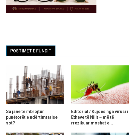
POSTIMET E FUNDIT
Sa janë të mbrojtur
Editorial / Kujdes nga virusi i
punëtorët e ndërtimtarisë
Etheve të Nilit – më të
sot?
rrezikuar moshat e...