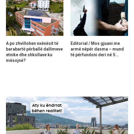
A po zhvillohen nxënësit të
Editorial / Mos gjuani me
barabartë përballë dallimeve
armë nëpër dasma – mund
etnike dhe shkollave ku
të përfundoni deri në 5...
mësojnë?