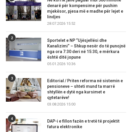
Në korrik janë paguar mbi 560 milionë
denarë për kompensime për pushim
mjekësor, pjesa më e madhe për lejet e
lindjes
28.07.2026 15:52
2
Sportelet e NP “Ujësjellësi dhe
Kanalizimi” – Shkup nesër do të punojnë
nga ora 7:30 deri në 15:30, e mërkura
është ditë jopune
05.01.2026 10:36
3
Editorial / Priten reforma në sistemin e
pensioneve – shteti mund ta marrë
shtyllën e dytë nga kursimet e
qytetarëve!
03.08.2026 15:00
4
DAP-i e fillon fazën e tretë të projektit
fatura elektronike