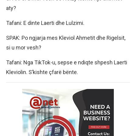
aty?
Tafani: E dinte Laerti dhe Lulzimi.
SPAK: Po ngjarja mes Kleviol Ahmetit dhe Rigelsit,
si u mor vesh?
Tafani: Nga TikTok-u, sepse e ndiqte shpesh Laerti
Kleviolin. S’kishte çfarë bënte.