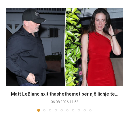
Matt LeBlanc nxit thashethemet për një lidhje të...
06.08.2026 11:52