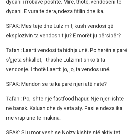
dyqani i rrobave poshtë. Mirë, thotë, vendoseni te
dyqani. E vura te dera, ndeza fitilin dhe ika.
SPAK: Mes teje dhe Lulzimit, kush vendosi që
eksplozivin ta vendosnit ju? E morët ju përsipër?
Tafani: Laerti vendosi ta hidhja unë. Po herën e parë
s’gjeta shkallët, i thashë Lulzimit shko ti ta
vendosje. I thotë Laerti: jo, jo, ta vendos unë.
SPAK: Mendon se të ka parë njeri atë natë?
Tafani: Po, ishte një fastfood hapur. Një njeri ishte
në banak. Kaluan dhe dy veta aty. Pasi e ndeza ika
me vrap unë te makina.
SPAK: Si u mor vesh se Noizy kishte një aktivitet