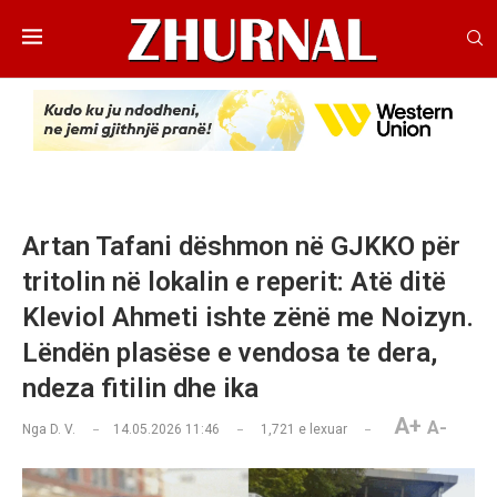
Artan Tafani dëshmon në GJKKO për
tritolin në lokalin e reperit: Atë ditë
Kleviol Ahmeti ishte zënë me Noizyn.
Lëndën plasëse e vendosa te dera,
ndeza fitilin dhe ika
A+
A-
Nga
D. V.
14.05.2026 11:46
1,721
e lexuar