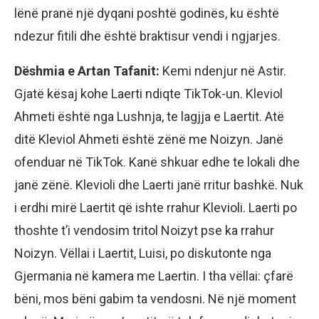
lënë pranë një dyqani poshtë godinës, ku është
ndezur fitili dhe është braktisur vendi i ngjarjes.
Dëshmia e Artan Tafanit:
Kemi ndenjur në Astir.
Gjatë kësaj kohe Laerti ndiqte TikTok-un. Kleviol
Ahmeti është nga Lushnja, te lagjja e Laertit. Atë
ditë Kleviol Ahmeti është zënë me Noizyn. Janë
ofenduar në TikTok. Kanë shkuar edhe te lokali dhe
janë zënë. Klevioli dhe Laerti janë rritur bashkë. Nuk
i erdhi mirë Laertit që ishte rrahur Klevioli. Laerti po
thoshte t’i vendosim tritol Noizyt pse ka rrahur
Noizyn. Vëllai i Laertit, Luisi, po diskutonte nga
Gjermania në kamera me Laertin. I tha vëllai: çfarë
bëni, mos bëni gabim ta vendosni. Në një moment