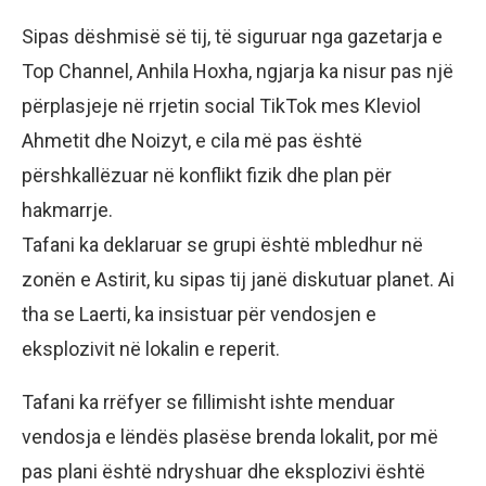
Sipas dëshmisë së tij, të siguruar nga gazetarja e
Top Channel, Anhila Hoxha, ngjarja ka nisur pas një
përplasjeje në rrjetin social TikTok mes Kleviol
Ahmetit dhe Noizyt, e cila më pas është
përshkallëzuar në konflikt fizik dhe plan për
hakmarrje.
Tafani ka deklaruar se grupi është mbledhur në
zonën e Astirit, ku sipas tij janë diskutuar planet. Ai
tha se Laerti, ka insistuar për vendosjen e
eksplozivit në lokalin e reperit.
Tafani ka rrëfyer se fillimisht ishte menduar
vendosja e lëndës plasëse brenda lokalit, por më
pas plani është ndryshuar dhe eksplozivi është