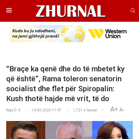
“Braçe ka qenë dhe do të mbetet ky
që është”, Rama toleron senatorin
socialist dhe flet për Spiropalin:
Kush thotë hajde më vrit, të do
A+
A-
Nga
D. V.
14.05.2026 11:47
1,721
e lexuar