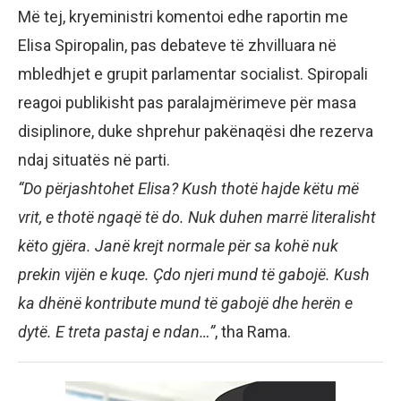
Më tej, kryeministri komentoi edhe raportin me
Elisa Spiropalin, pas debateve të zhvilluara në
mbledhjet e grupit parlamentar socialist. Spiropali
reagoi publikisht pas paralajmërimeve për masa
disiplinore, duke shprehur pakënaqësi dhe rezerva
ndaj situatës në parti.
“Do përjashtohet Elisa? Kush thotë hajde këtu më
vrit, e thotë ngaqë të do. Nuk duhen marrë literalisht
këto gjëra. Janë krejt normale për sa kohë nuk
prekin vijën e kuqe. Çdo njeri mund të gabojë. Kush
ka dhënë kontribute mund të gabojë dhe herën e
dytë. E treta pastaj e ndan…”
, tha Rama.