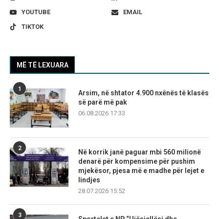
YOUTUBE
EMAIL
TIKTOK
MË TË LEXUARA
1
Arsim, në shtator 4.900 nxënës të klasës
së parë më pak
06.08.2026 17:33
2
Në korrik janë paguar mbi 560 milionë
denarë për kompensime për pushim
mjekësor, pjesa më e madhe për lejet e
lindjes
28.07.2026 15:52
3