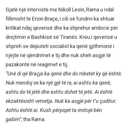
Gjatë një interviste me Nikoll Lesin, Rama u ndal
fillimisht te Erion Braçe, i cili së fundmi ka shtuar
kritikat ndaj qeverisë dhe ka shprehur ambicie për
drejtimin e Bashkisë së Tiranës. Kreu i qeverisë u
shpreh se deputeti socialist ka qenë gjithmonë i
njëjtë në qëndrimet e tij dhe nuk sheh asgjë të
pazakontë në reagimet e tij.
“Unë di që Braçja ka qenë dhe do mbetet ky që është.
Nuk mendoj se ka një gjë të re, ai ashtu ka qenë,
ashtu do të jetë dhe ashtu duhet të jetë. Ai është
ekzaktësisht vetvetja. Nuk ka asgjë për t’u çuditur.
Ashtu është ai. Kush përpiqet ta imitojë bën
gabim”,
tha Rama.