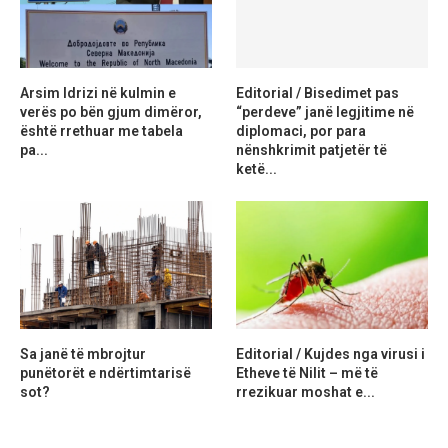
Arsim Idrizi në kulmin e
Editorial / Bisedimet pas
verës po bën gjum dimëror,
“perdeve” janë legjitime në
është rrethuar me tabela
diplomaci, por para
pa...
nënshkrimit patjetër të
ketë...
Sa janë të mbrojtur
Editorial / Kujdes nga virusi i
punëtorët e ndërtimtarisë
Etheve të Nilit – më të
sot?
rrezikuar moshat e...