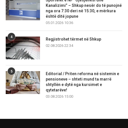
Sportelet e NP “Ujësjellësi dhe
Kanalizimi” – Shkup nesër do të punojnë
nga ora 7:30 deri në 15:30, e mërkura
është ditë jopune
05.01.2026 10:36
4
Regjistrohet tërmet në Shkup
02.08.2026 22:34
5
Editorial / Priten reforma në sistemin e
pensioneve – shteti mund ta marrë
shtyllën e dytë nga kursimet e
qytetarëve!
03.08.2026 15:00