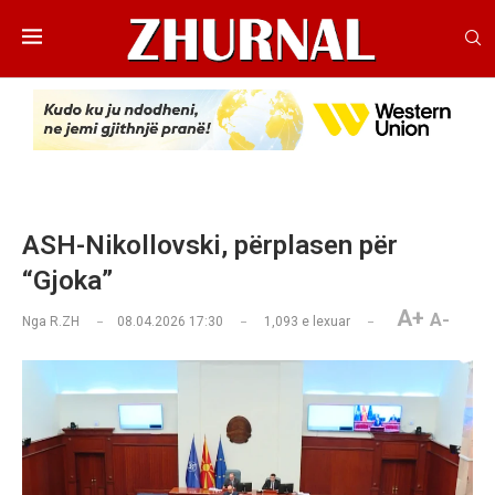
ASH-Nikollovski, përplasen për
“Gjoka”
A+
A-
Nga
R.ZH
08.04.2026 17:30
1,093
e lexuar