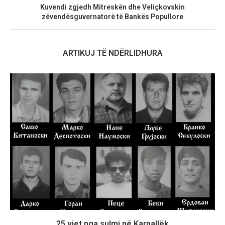
Kuvendi zgjedh Mitreskën dhe Veliçkovskin
zëvendësguvernatorë të Bankës Popullore
ARTIKUJ TË NDËRLIDHURA
25 vjet nga sulmi në Karpallëk