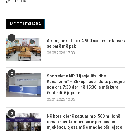
TIKTOK
MË TË LEXUARA
1
Arsim, në shtator 4.900 nxënës të klasës
së parë më pak
06.08.2026 17:33
2
Sportelet e NP “Ujësjellësi dhe
Kanalizimi” – Shkup nesër do të punojnë
nga ora 7:30 deri në 15:30, e mërkura
është ditë jopune
05.01.2026 10:36
3
Në korrik janë paguar mbi 560 milionë
denarë për kompensime për pushim
mjekësor, pjesa më e madhe për lejet e