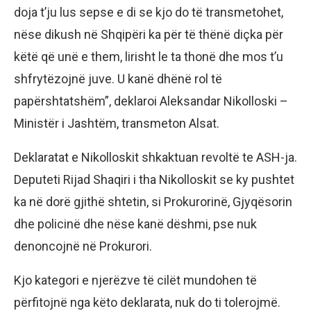
doja t’ju lus sepse e di se kjo do të transmetohet,
nëse dikush në Shqipëri ka për të thënë diçka për
këtë që unë e them, lirisht le ta thonë dhe mos t’u
shfrytëzojnë juve. U kanë dhënë rol të
papërshtatshëm”, deklaroi Aleksandar Nikolloski –
Ministër i Jashtëm, transmeton Alsat.
Deklaratat e Nikolloskit shkaktuan revoltë te ASH-ja.
Deputeti Rijad Shaqiri i tha Nikolloskit se ky pushtet
ka në dorë gjithë shtetin, si Prokurorinë, Gjyqësorin
dhe policinë dhe nëse kanë dëshmi, pse nuk
denoncojnë në Prokurori.
Kjo kategori e njerëzve të cilët mundohen të
përfitojnë nga këto deklarata, nuk do ti tolerojmë.