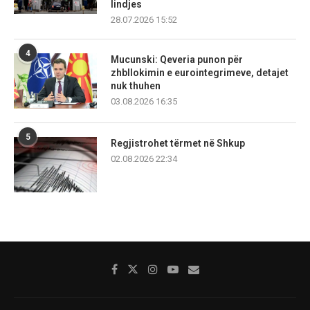
lindjes
28.07.2026 15:52
4
Mucunski: Qeveria punon për
zhbllokimin e eurointegrimeve, detajet
nuk thuhen
03.08.2026 16:35
5
Regjistrohet tërmet në Shkup
02.08.2026 22:34