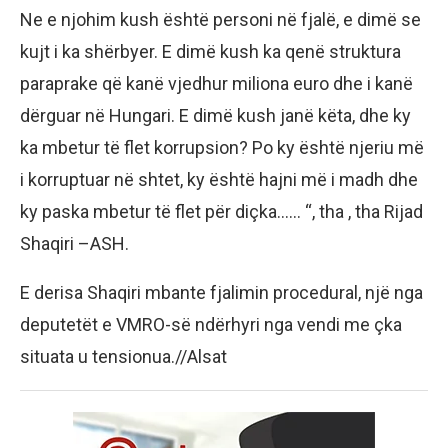
Ne e njohim kush është personi në fjalë, e dimë se
kujt i ka shërbyer. E dimë kush ka qenë struktura
paraprake që kanë vjedhur miliona euro dhe i kanë
dërguar në Hungari. E dimë kush janë këta, dhe ky
ka mbetur të flet korrupsion? Po ky është njeriu më
i korruptuar në shtet, ky është hajni më i madh dhe
ky paska mbetur të flet për diçka…… “, tha , tha Rijad
Shaqiri –ASH.
E derisa Shaqiri mbante fjalimin procedural, një nga
deputetët e VMRO-së ndërhyri nga vendi me çka
situata u tensionua.//Alsat