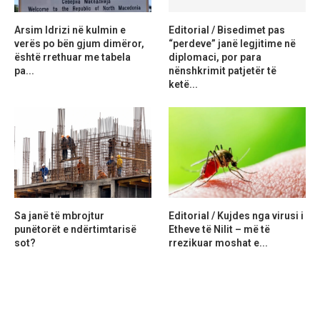
Arsim Idrizi në kulmin e
Editorial / Bisedimet pas
verës po bën gjum dimëror,
“perdeve” janë legjitime në
është rrethuar me tabela
diplomaci, por para
pa...
nënshkrimit patjetër të
ketë...
Sa janë të mbrojtur
Editorial / Kujdes nga virusi i
punëtorët e ndërtimtarisë
Etheve të Nilit – më të
sot?
rrezikuar moshat e...