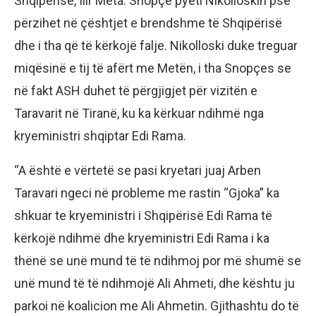
Shqipërisë, Ilir Meta. Snopçe pyeti Nikolloskin pse
përzihet në çështjet e brendshme të Shqipërisë
dhe i tha që të kërkojë falje. Nikolloski duke treguar
miqësinë e tij të afërt me Metën, i tha Snopçes se
në fakt ASH duhet të përgjigjet për vizitën e
Taravarit në Tiranë, ku ka kërkuar ndihmë nga
kryeministri shqiptar Edi Rama.
“A është e vërtetë se pasi kryetari juaj Arben
Taravari ngeci në probleme me rastin “Gjoka” ka
shkuar te kryeministri i Shqipërisë Edi Rama të
kërkojë ndihmë dhe kryeministri Edi Rama i ka
thënë se unë mund të të ndihmoj por më shumë se
unë mund të të ndihmojë Ali Ahmeti, dhe kështu ju
parkoi në koalicion me Ali Ahmetin. Gjithashtu do të