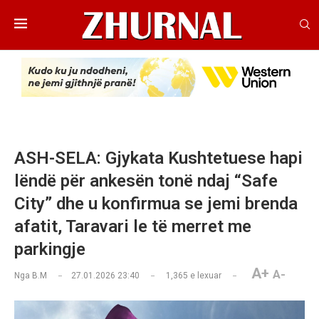
ASH-SELA: Gjykata Kushtetuese hapi
lëndë për ankesën tonë ndaj “Safe
City” dhe u konfirmua se jemi brenda
afatit, Taravari le të merret me
parkingje
A+
A-
Nga
B.M
27.01.2026 23:40
1,365
e lexuar