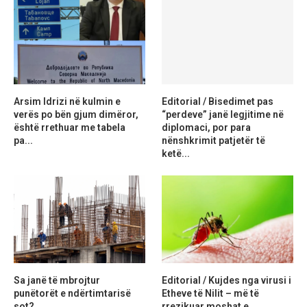
Arsim Idrizi në kulmin e
Editorial / Bisedimet pas
verës po bën gjum dimëror,
“perdeve” janë legjitime në
është rrethuar me tabela
diplomaci, por para
pa...
nënshkrimit patjetër të
ketë...
Sa janë të mbrojtur
Editorial / Kujdes nga virusi i
punëtorët e ndërtimtarisë
Etheve të Nilit – më të
sot?
rrezikuar moshat e...