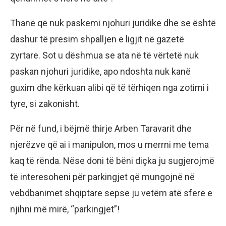
Thanë që nuk paskemi njohuri juridike dhe se është
dashur të presim shpalljen e ligjit në gazetë
zyrtare. Sot u dëshmua se ata në të vërtetë nuk
paskan njohuri juridike, apo ndoshta nuk kanë
guxim dhe kërkuan alibi që të tërhiqen nga zotimi i
tyre, si zakonisht.
Për në fund, i bëjmë thirje Arben Taravarit dhe
njerëzve që ai i manipulon, mos u merrni me tema
kaq të rënda. Nëse doni të bëni diçka ju sugjerojmë
të interesoheni për parkingjet që mungojnë në
vebdbanimet shqiptare sepse ju vetëm atë sferë e
njihni më mirë, “parkingjet”!