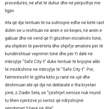
procedurës, në afat të duhur dhe në përputhje me
ligjin.
Ata që dje tentuan të na sulmojnë edhe në këtë rast
dolën se u reshtuan në anën e së keqes, në anën e
gabuar dhe në vend që t’i gëzohen iniciativës tonë,
ata shpikën të pavërteta dhe shpifje amatore për të
kundërshtuar veprimin tonë dhe për t’i dalë në
mbrojtje “Safe City-t” duke tentuar të krijojnë alibi
të rrezikshme në mbrojtje të “Safe City-t”. Por,
fatmirësisht të gjitha këto ju ranë në ujë dhe
dëshmuan atë që dje në deklaratë e tha kryetari
jonë, z.Ziadin Sela, se “çështjet serioze nuk mund
tu lihen njerëzve jo serioz që ndryshojnë
qëndrimet 5 herë në ditë”.