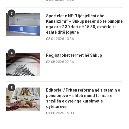
3
Sportelet e NP “Ujësjellësi dhe
Kanalizimi” – Shkup nesër do të punojnë
nga ora 7:30 deri në 15:30, e mërkura
është ditë jopune
05.01.2026 10:36
4
Regjistrohet tërmet në Shkup
02.08.2026 22:34
5
Editorial / Priten reforma në sistemin e
pensioneve – shteti mund ta marrë
shtyllën e dytë nga kursimet e
qytetarëve!
03.08.2026 15:00