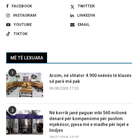
FACEBOOK
TWITTER
INSTAGRAM
LINKEDIN
YOUTUBE
EMAIL
TIKTOK
MË TË LEXUARA
1
Arsim, në shtator 4.900 nxënës të klasës
së parë më pak
06.08.2026 17:33
2
Në korrik janë paguar mbi 560 milionë
denarë për kompensime për pushim
mjekësor, pjesa më e madhe për lejet e
lindjes
28.07.2026 15:52