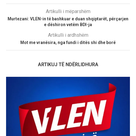
Artikulli i mëparshëm
Murtezani: VLEN-in të bashkuar e duan shqiptarët, përçarjen
e dëshiron vetëm BDI-ja
Artikulli i ardhshëm
Mot me vranësira, nga fundi i ditës shi dhe borë
ARTIKUJ TË NDËRLIDHURA