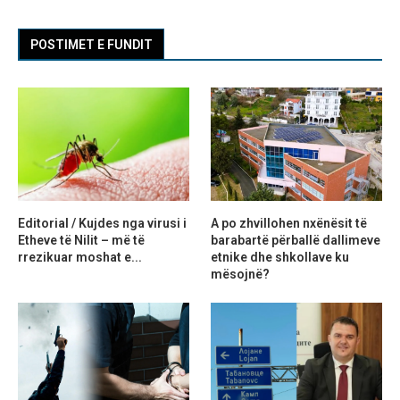
POSTIMET E FUNDIT
Editorial / Kujdes nga virusi i
A po zhvillohen nxënësit të
Etheve të Nilit – më të
barabartë përballë dallimeve
rrezikuar moshat e...
etnike dhe shkollave ku
mësojnë?