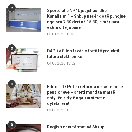
2
Sportelet e NP “Ujësjellësi dhe
Kanalizimi” – Shkup nesër do të punojnë
nga ora 7:30 deri në 15:30, e mërkura
është ditë jopune
05.01.2026 10:36
3
DAP-i e fillon fazën e tretë të projektit
fatura elektronike
04.06.2026 13:52
4
Editorial / Priten reforma në sistemin e
pensioneve – shteti mund ta marrë
shtyllën e dytë nga kursimet e
qytetarëve!
03.08.2026 15:00
5
Regjistrohet tërmet në Shkup