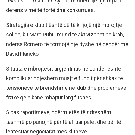
teksa klubi madrilen synon të ndërtojë një repart
defensiv më të fortë dhe konkurrues.
Strategjia e klubit është që të krijojë një mbrojtje
solide, ku Marc Pubill mund të aktivizohet në krah,
ndërsa Romero të formojë një dyshe në qendër me
David Hancko.
Situata e mbrojtësit argjentinas në Londër është
komplikuar ndjeshëm muajt e fundit për shkak të
tensioneve të brendshme në klub dhe problemeve
fizike që e kanë mbajtur larg fushës.
Sipas raportimeve, ndërmjetës të ndryshëm
tashmë po punojnë për të afruar palët dhe për të
lehtësuar negociatat mes klubeve.