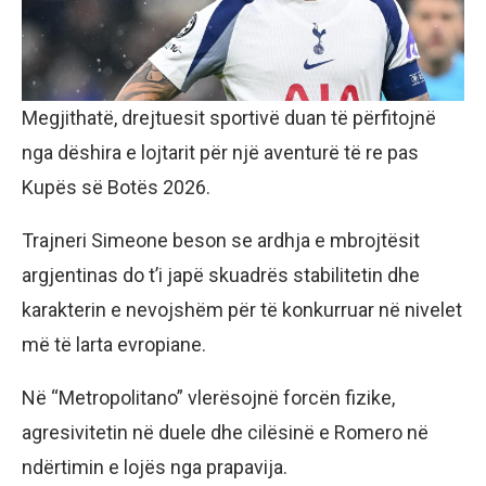
Megjithatë, drejtuesit sportivë duan të përfitojnë
nga dëshira e lojtarit për një aventurë të re pas
Kupës së Botës 2026.
Trajneri Simeone beson se ardhja e mbrojtësit
argjentinas do t’i japë skuadrës stabilitetin dhe
karakterin e nevojshëm për të konkurruar në nivelet
më të larta evropiane.
Në “Metropolitano” vlerësojnë forcën fizike,
agresivitetin në duele dhe cilësinë e Romero në
ndërtimin e lojës nga prapavija.