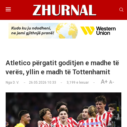
Atletico përgatit goditjen e madhe të
verës, yllin e madh të Tottenhamit
A+
A-
Nga
D. V.
26.05.2026 10:33
3,199
e lexuar