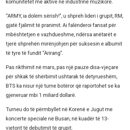
komunitetet më aktive në industrinë muzikore.
“ARMY, ia dolëm sërish!”, u shpreh lideri i grupit, RM,
gjatë fjalimit të pranimit. Ai falënderoi fansat për
mbështetjen e vazhdueshme, ndërsa anëtarët e
tjerë shprehën mirënjohjen për suksesin e albumit
të tyre të fundit “Arirang”.
Pas rikthimit në mars, pas një pauze disa-vjeçare
për shkak të shërbimit ushtarak të detyrueshëm,
BTS ka nisur një turne botëror që raportohet se ka
gjeneruar mbi 1 miliard dollarë.
Turneu do të përmbyllet në Korenë e Jugut me
koncerte speciale në Busan, në kuadër të 13-
vjetorit të debutimit të grupit.