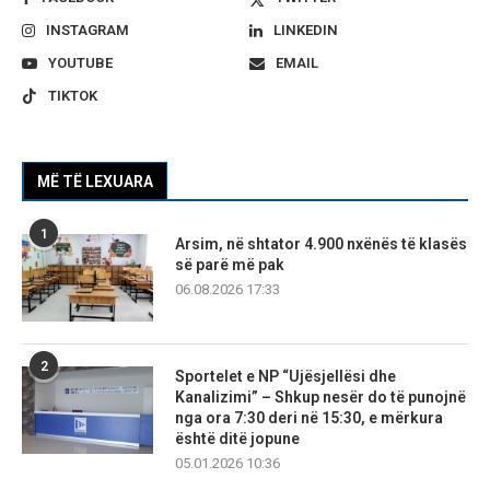
INSTAGRAM
LINKEDIN
YOUTUBE
EMAIL
TIKTOK
MË TË LEXUARA
1
Arsim, në shtator 4.900 nxënës të klasës
së parë më pak
06.08.2026 17:33
2
Sportelet e NP “Ujësjellësi dhe
Kanalizimi” – Shkup nesër do të punojnë
nga ora 7:30 deri në 15:30, e mërkura
është ditë jopune
05.01.2026 10:36