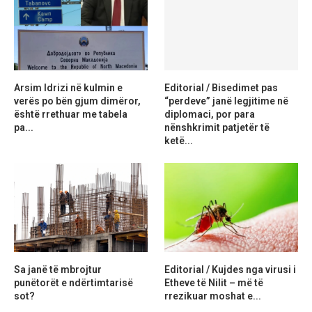
Arsim Idrizi në kulmin e
Editorial / Bisedimet pas
verës po bën gjum dimëror,
“perdeve” janë legjitime në
është rrethuar me tabela
diplomaci, por para
pa...
nënshkrimit patjetër të
ketë...
Sa janë të mbrojtur
Editorial / Kujdes nga virusi i
punëtorët e ndërtimtarisë
Etheve të Nilit – më të
sot?
rrezikuar moshat e...