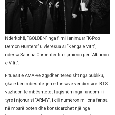
Ndërkohë, “GOLDEN” nga filmi i animuar “K-Pop
Demon Hunters” u vlerësua si “Kënga e Vitit”,
ndërsa Sabrina Carpenter fitoi çmimin për “Albumin
e Vitit”.
Fituesit e AMA-ve zgjidhen tërësisht nga publiku,
çka e bën mbështetjen e fansave vendimtare. BTS
vazhdon të mbështetet fuqishëm nga fandom-i i
tyre i njohur si “ARMY”, i cili numëron miliona fansa
në mbarë botën dhe konsiderohet një nga