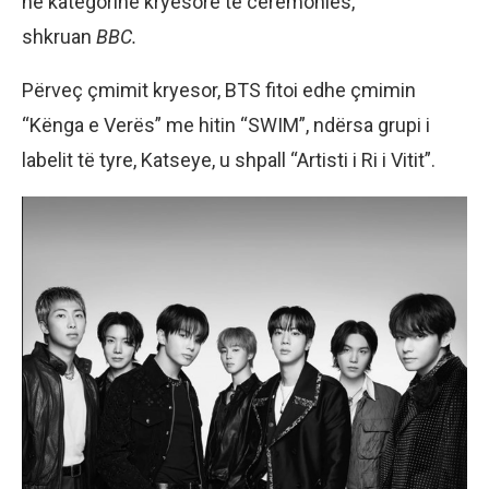
në kategorinë kryesore të ceremonies,
shkruan
BBC.
Përveç çmimit kryesor, BTS fitoi edhe çmimin
“Kënga e Verës” me hitin “SWIM”, ndërsa grupi i
labelit të tyre, Katseye, u shpall “Artisti i Ri i Vitit”.