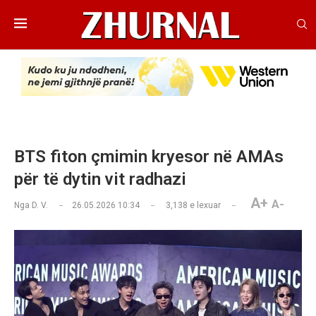
BTS fiton çmimin kryesor në AMAs
për të dytin vit radhazi
A+
A-
Nga
D. V.
26.05.2026 10:34
3,138
e lexuar