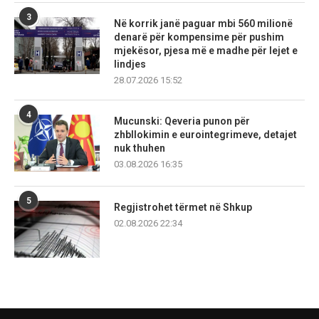
3
Në korrik janë paguar mbi 560 milionë
denarë për kompensime për pushim
mjekësor, pjesa më e madhe për lejet e
lindjes
28.07.2026 15:52
4
Mucunski: Qeveria punon për
zhbllokimin e eurointegrimeve, detajet
nuk thuhen
03.08.2026 16:35
5
Regjistrohet tërmet në Shkup
02.08.2026 22:34