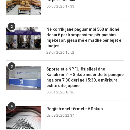
06.08.2026 17:33
2
Në korrik janë paguar mbi 560 milionë
denarë për kompensime për pushim
mjekësor, pjesa më e madhe për lejet e
lindjes
28.07.2026 15:52
3
Sportelet e NP “Ujësjellësi dhe
Kanalizimi” – Shkup nesër do të punojnë
nga ora 7:30 deri në 15:30, e mërkura
është ditë jopune
05.01.2026 10:36
4
Regjistrohet tërmet në Shkup
02.08.2026 22:34