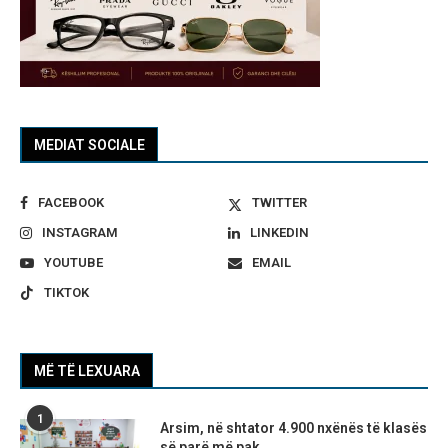
MEDIAT SOCIALE
FACEBOOK
TWITTER
INSTAGRAM
LINKEDIN
YOUTUBE
EMAIL
TIKTOK
MË TË LEXUARA
1
Arsim, në shtator 4.900 nxënës të klasës
së parë më pak