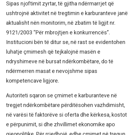
Sipas njoftimit zyrtar, të gjitha ndërmarrjet që
ushtrojnë aktivitet në tregtimin e karburanteve janë
aktualisht nën monitorim, në zbatim të ligjit nr.
9121/2003 “Për mbrojtjen e konkurrencës”.
Institucioni bën të ditur se, në rast se evidentohen
luhatje çmimesh që tejkalojnë masën e
ndryshimeve në bursat ndërkombëtare, do të
ndërmerren masat e nevojshme sipas
kompetencave ligjore.
Autoriteti sqaron se çmimet e karburanteve në
tregjet ndërkombëtare përditësohen vazhdimisht,
në varësi të faktorëve si oferta dhe kërkesa, kostot
e përpunimit, si dhe zhvillimet ekonomike apo
gjeopolitike. Për rrjedhojë, edhe çmimet në tregun