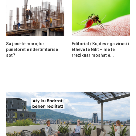
Sa janë të mbrojtur
Editorial / Kujdes nga virusi i
punëtorët e ndërtimtarisë
Etheve të Nilit – më të
sot?
rrezikuar moshat e...