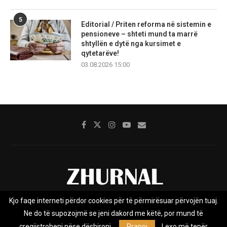
5
Editorial / Priten reforma në sistemin e
pensioneve – shteti mund ta marrë
shtyllën e dytë nga kursimet e
qytetarëve!
03.08.2026 15:00
Kjo faqe interneti përdor cookies për të përmirësuar përvojën tuaj.
Rreth nesh
Impresumi
Marketing
Kontakt
Ne do të supozojmë se jeni dakord me këtë, por mund të
Privacy Policy
çregjistroheni nëse dëshironi.
Pranoj
Lexo më tepër