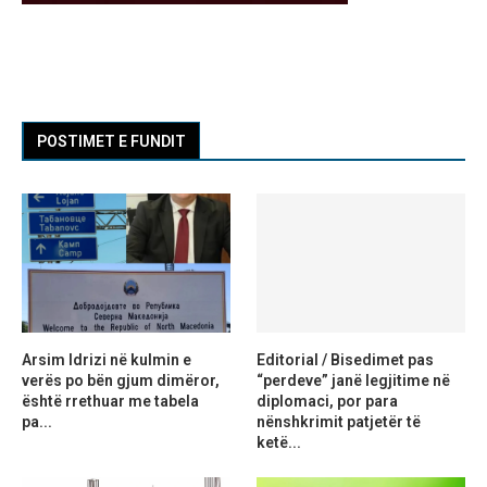
POSTIMET E FUNDIT
Arsim Idrizi në kulmin e
Editorial / Bisedimet pas
verës po bën gjum dimëror,
“perdeve” janë legjitime në
është rrethuar me tabela
diplomaci, por para
pa...
nënshkrimit patjetër të
ketë...