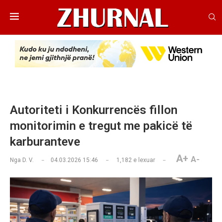
Autoriteti i Konkurrencës fillon
monitorimin e tregut me pakicë të
karburanteve
A+
A-
Nga
D. V.
04.03.2026 15:46
1,182
e lexuar