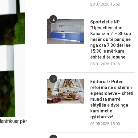
28.07.2026 15:52
2
Sportelet e NP
“Ujësjellësi dhe
Kanalizimi” – Shkup
nesër do të punojnë
nga ora 7:30 deri në
15:30, e mërkura
është ditë jopune
05.01.2026 10:36
3
Editorial / Priten
reforma në sistemin
e pensioneve – shteti
mund ta marrë
shtyllën e dytë nga
kursimet e
qytetarëve!
anifikuar për
03.08.2026 15:00