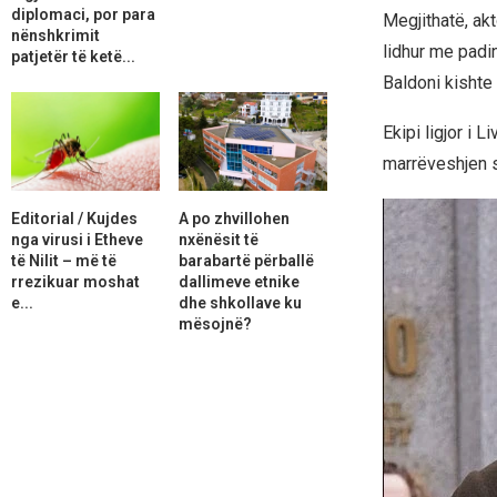
diplomaci, por para
Megjithatë, ak
nënshkrimit
lidhur me padin
patjetër të ketë...
Baldoni kishte 
Ekipi ligjor i 
marrëveshjen s
Editorial / Kujdes
A po zhvillohen
nga virusi i Etheve
nxënësit të
të Nilit – më të
barabartë përballë
rrezikuar moshat
dallimeve etnike
e...
dhe shkollave ku
mësojnë?