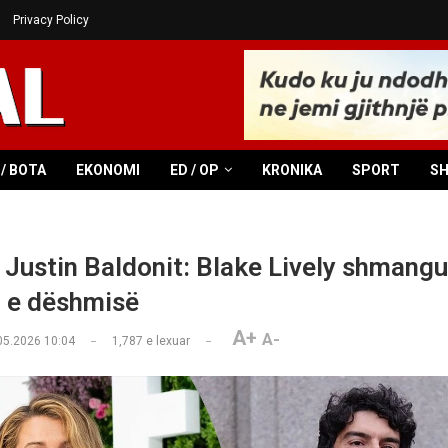
Privacy Policy
/ BOTA
EKONOMI
ED / OP
KRONIKA
SPORT
S
i Justin Baldonit: Blake Lively shmangu
a e dëshmisë
A+
A-
05.2026 10:04
1,787
e lexuar