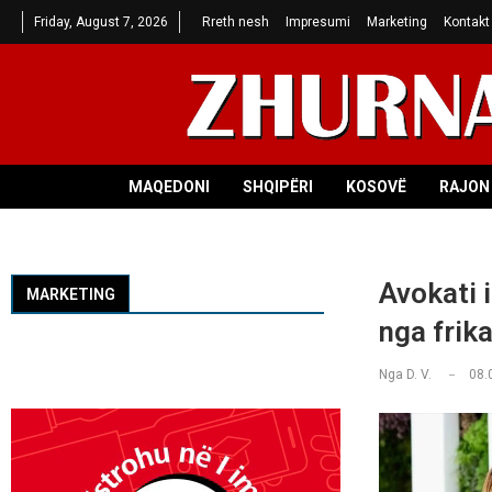
Friday, August 7, 2026
Rreth nesh
Impresumi
Marketing
Kontakt
MAQEDONI
SHQIPËRI
KOSOVË
RAJON 
Avokati 
MARKETING
nga frik
Nga
D. V.
08.