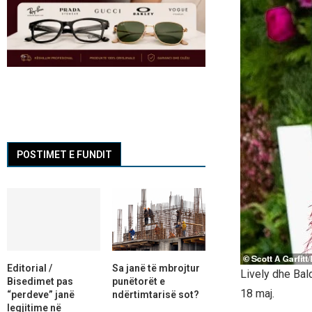
POSTIMET E FUNDIT
Editorial /
Sa janë të mbrojtur
Lively dhe Bald
Bisedimet pas
punëtorët e
18 maj.
“perdeve” janë
ndërtimtarisë sot?
legjitime në