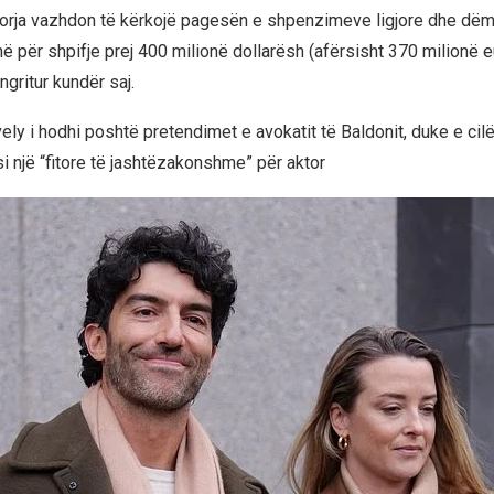
torja vazhdon të kërkojë pagesën e shpenzimeve ligjore dhe dë
ë për shpifje prej 400 milionë dollarësh (afërsisht 370 milionë e
ngritur kundër saj.
Lively i hodhi poshtë pretendimet e avokatit të Baldonit, duke e cil
i një “fitore të jashtëzakonshme” për aktor