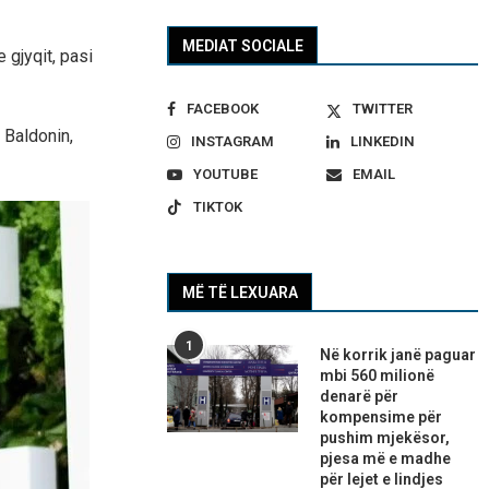
MEDIAT SOCIALE
 gjyqit, pasi
FACEBOOK
TWITTER
e Baldonin,
INSTAGRAM
LINKEDIN
YOUTUBE
EMAIL
TIKTOK
MË TË LEXUARA
1
Në korrik janë paguar
mbi 560 milionë
denarë për
kompensime për
pushim mjekësor,
pjesa më e madhe
për lejet e lindjes