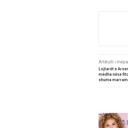
Artikulli i më
Lojtarët e Arse
mëdha nëse fito
shuma marram