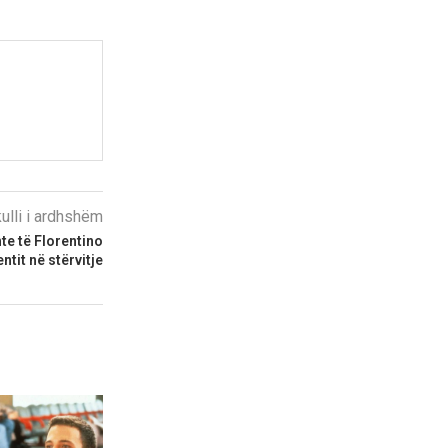
kulli i ardhshëm
te të Florentino
ntit në stërvitje