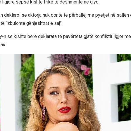
e ligjore sepse kishte frikë të dëshmonte në gjyq.
deklaroi se aktorja nuk donte të përballej me pyetjet në sallën e
o të “zbulonte gënjeshtrat e saj”.
y-n se kishte bërë deklarata të pavërteta gjatë konfliktit ligjor m
ail.