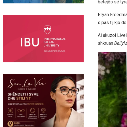
betejës së tyr
Bryan Freedman 
sipas tij kjo d
Ai akuzoi Livel
shkruan
DailyM