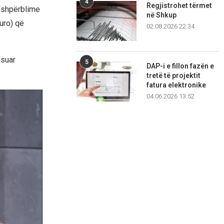
4
Regjistrohet tërmet
mshpërblime
në Shkup
uro) që
02.08.2026 22:34
ësuar
5
DAP-i e fillon fazën e
tretë të projektit
fatura elektronike
04.06.2026 13:52