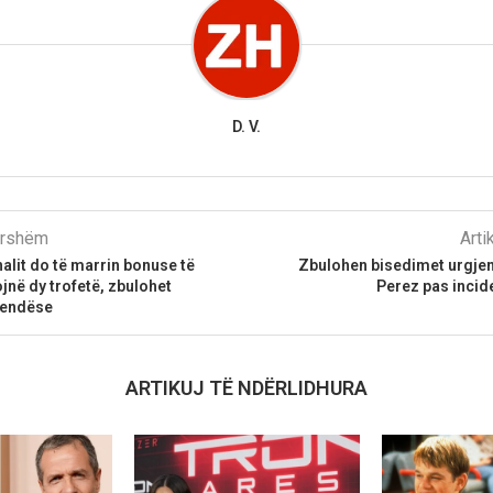
D. V.
parshëm
Arti
nalit do të marrin bonuse të
Zbulohen bisedimet urgjen
jnë dy trofetë, zbulohet
Perez pas incide
endëse
ARTIKUJ TË NDËRLIDHURA