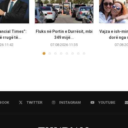
ancial Times”:
Fluks në Portin e Durrësit, mbi
Vajza e ish-min
 rrugë të...
349 mijë...
dorë nga s
26 11:42
07.08.2026 11:35
07.08.2
BOOK
TWITTER
INSTAGRAM
YOUTUBE