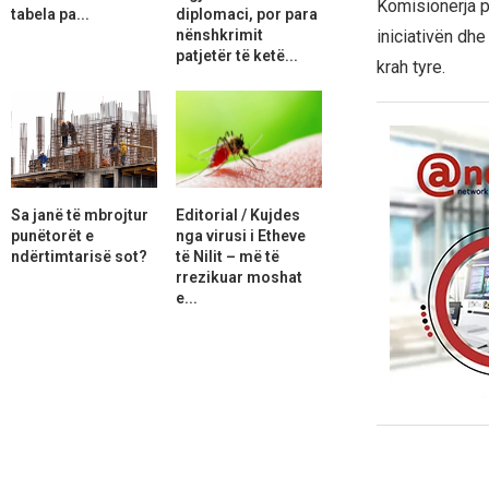
Komisionerja p
tabela pa...
diplomaci, por para
nënshkrimit
iniciativën dhe
patjetër të ketë...
krah tyre.
Sa janë të mbrojtur
Editorial / Kujdes
punëtorët e
nga virusi i Etheve
ndërtimtarisë sot?
të Nilit – më të
rrezikuar moshat
e...