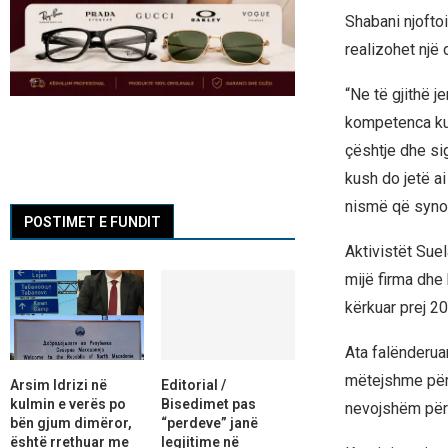
Shabani njoftoi
realizohet një
“Ne të gjithë j
kompetenca ku
çështje dhe sig
kush do jetë ai
nismë që synon
POSTIMET E FUNDIT
Aktivistët Sue
mijë firma dhe 
kërkuar prej 2
Ata falënderua
mëtejshme për 
Arsim Idrizi në
Editorial /
kulmin e verës po
Bisedimet pas
nevojshëm për 
bën gjum dimëror,
“perdeve” janë
është rrethuar me
legjitime në