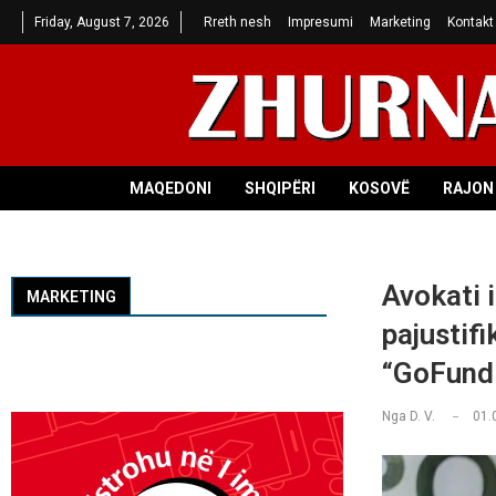
Friday, August 7, 2026
Rreth nesh
Impresumi
Marketing
Kontakt
MAQEDONI
SHQIPËRI
KOSOVË
RAJON 
Avokati 
MARKETING
pajustif
“GoFun
Nga
D. V.
01.