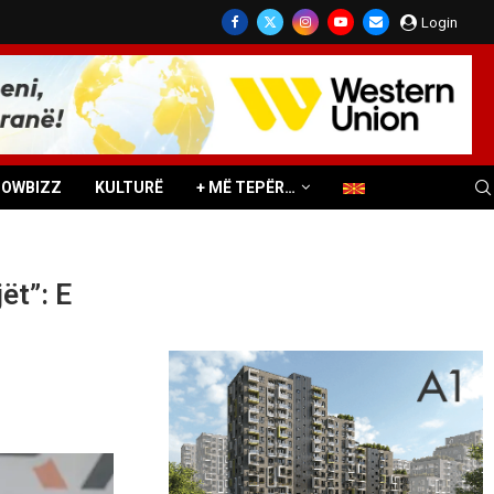
Login
HOWBIZZ
KULTURË
+ MË TEPËR…
ët”: E