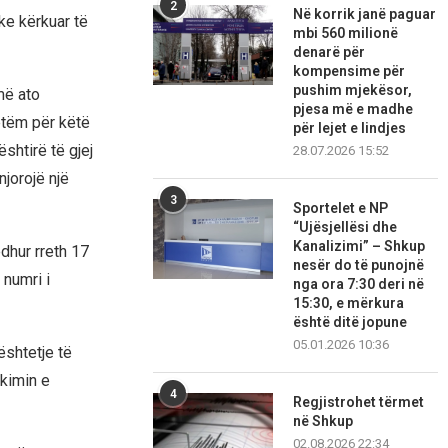
2
Në korrik janë paguar
uke kërkuar të
mbi 560 milionë
denarë për
kompensime për
pushim mjekësor,
më ato
pjesa më e madhe
etëm për këtë
për lejet e lindjes
shtirë të gjej
28.07.2026 15:52
njorojë një
3
Sportelet e NP
“Ujësjellësi dhe
Kanalizimi” – Shkup
dhur rreth 17
nesër do të punojnë
 numri i
nga ora 7:30 deri në
15:30, e mërkura
është ditë jopune
05.01.2026 10:36
ështetje të
kimin e
4
Regjistrohet tërmet
në Shkup
02.08.2026 22:34