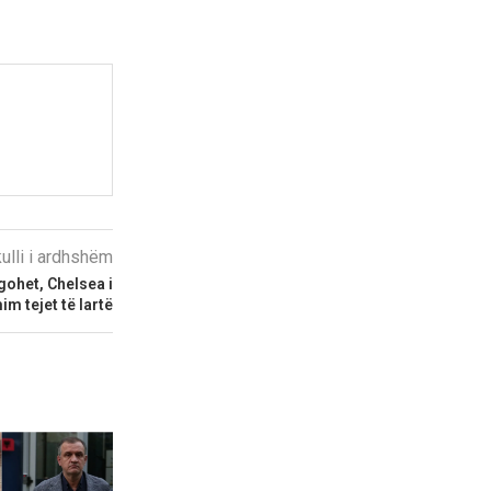
kulli i ardhshëm
gohet, Chelsea i
m tejet të lartë