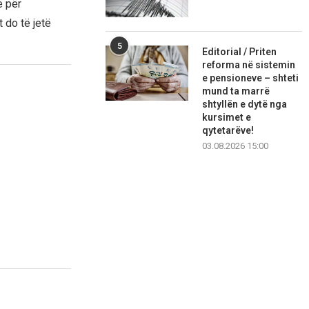
e për
 do të jetë
5
Editorial / Priten
reforma në sistemin
e pensioneve – shteti
mund ta marrë
shtyllën e dytë nga
kursimet e
qytetarëve!
03.08.2026 15:00