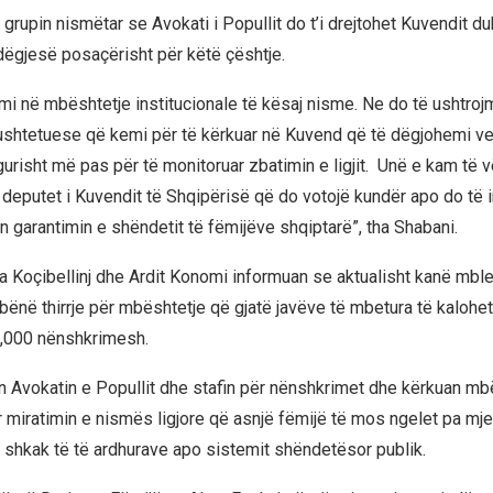
 grupin nismëtar se Avokati i Popullit do t’i drejtohet Kuvendit d
 dëgjesë posaçërisht për këtë çështje.
emi në mbështetje institucionale të kësaj nisme. Ne do të ushtroj
shtetuese që kemi për të kërkuar në Kuvend që të dëgjohemi v
urisht më pas për të monitoruar zbatimin e ligjit. Unë e kam të vë
 deputet i Kuvendit të Shqipërisë që do votojë kundër apo do të i
 garantimin e shëndetit të fëmijëve shqiptarë”, tha Shabani.
la Koçibellinj dhe Ardit Konomi informuan se aktualisht kanë mble
bënë thirrje për mbështetje që gjatë javëve të mbetura të kalohet
0,000 nënshkrimesh.
n Avokatin e Popullit dhe stafin për nënshkrimet dhe kërkuan mb
miratimin e nismës ligjore që asnjë fëmijë të mos ngelet pa mje
shkak të të ardhurave apo sistemit shëndetësor publik.