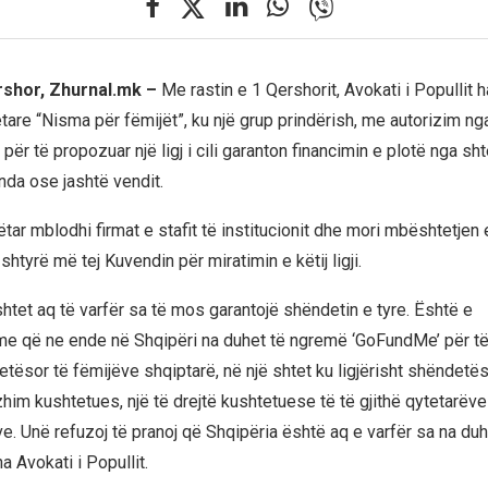
rshor, Zhurnal.mk –
Me rastin e 1 Qershorit, Avokati i Popullit h
etare “Nisma për fëmijët”, ku një grup prindërish, me autorizim n
për të propozuar një ligj i cili garanton financimin e plotë nga sht
nda ose jashtë vendit.
ar mblodhi firmat e stafit të institucionit dhe mori mbështetjen e
shtyrë më tej Kuvendin për miratimin e këtij ligji.
htet aq të varfër sa të mos garantojë shëndetin e tyre. Është e
me që ne ende në Shqipëri na duhet të ngremë ‘GoFundMe’ për të
etësor të fëmijëve shqiptarë, në një shtet ku ligjërisht shëndetës
him kushtetues, një të drejtë kushtetuese të të gjithë qytetarëve
ve. Unë refuzoj të pranoj që Shqipëria është aq e varfër sa na du
a Avokati i Popullit.