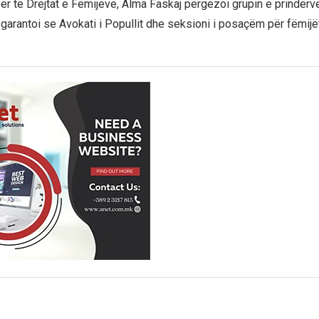
ër të Drejtat e Fëmijëve, Alma Faskaj përgëzoi grupin e prindërv
 garantoi se Avokati i Popullit dhe seksioni i posaçëm për fëmijët