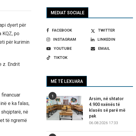
MEDIAT SOCIALE
api dyert për
FACEBOOK
TWITTER
ga KQZ, po
INSTAGRAM
LINKEDIN
eti për kurimin
YOUTUBE
EMAIL
TIKTOK
 z. Endrit
MË TË LEXUARA
 financuar
1
Arsim, në shtator
inë e ka falas,
4.900 nxënës të
klasës së parë më
 shqiptarë, në
pak
het të ngremë
06.08.2026 17:33