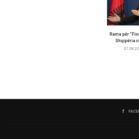
Rama për ”Fin
Shqipëria në
07.08.20
FACE