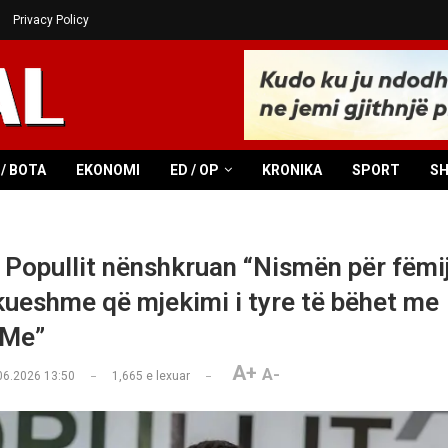
Privacy Policy
/ BOTA
EKONOMI
ED / OP
KRONIKA
SPORT
S
i Popullit nënshkruan “Nismën për fëmij
ikueshme që mjekimi i tyre të bëhet me
dMe”
A+
A-
06.2026 13:50
1,665
e lexuar