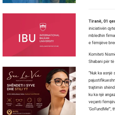
Tiranë, 01 qe
iniciativën qyt
mbledhin firma 
e fëmijëve bre
Komiteti Nismët
Shabani për të 
“Nuk ka asnjë s
pajustifikuesh
trajtimin shënd
ku ka një angaz
veçanti fëmijë
‘GoFundMe’”, th