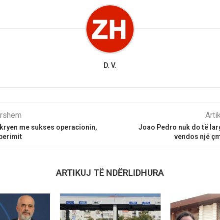
D. V.
parshëm
Arti
 kryen me sukses operacionin,
Joao Pedro nuk do të lar
perimit
vendos një çmi
ARTIKUJ TË NDËRLIDHURA