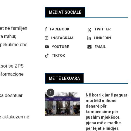
MEDIAT SOCIALE
et në familjen
FACEBOOK
TWITTER
a rrahur,
INSTAGRAM
LINKEDIN
 spekulime dhe
YOUTUBE
EMAIL
TIKTOK
eksoi se ZPS
informacione
MË TË LEXUARA
1
 ka dështuar
Në korrik janë paguar
mbi 560 milionë
denarë për
kompensime për
te aktakuzën në
pushim mjekësor,
pjesa më e madhe
për lejet e lindjes