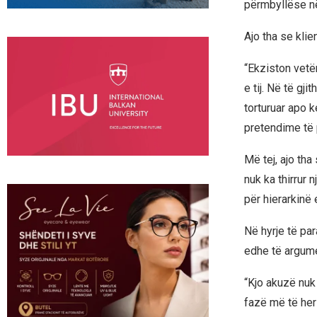
përmbyllëse n
Ajo tha se klie
“Ekziston vetë
e tij. Në të gj
torturuar apo 
pretendime të p
Më tej, ajo th
nuk ka thirrur 
për hierarkinë 
Në hyrje të pa
edhe të argume
“Kjo akuzë nuk 
fazë më të hers