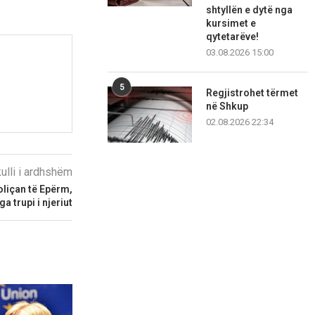
shtyllën e dytë nga
kursimet e
qytetarëve!
03.08.2026 15:00
5
Regjistrohet tërmet
në Shkup
02.08.2026 22:34
kulli i ardhshëm
oliçan të Epërm,
a trupi i njeriut