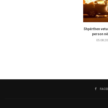
Shpërthen vetur
person në 
05.08.20
FACE