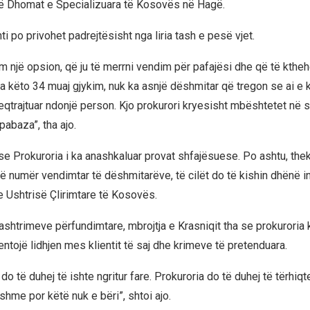
ë Dhomat e Specializuara të Kosovës në Hagë.
nti po privohet padrejtësisht nga liria tash e pesë vjet.
m një opsion, që ju të merrni vendim për pafajësi dhe që të ktheh
itha këto 34 muaj gjykim, nuk ka asnjë dëshmitar që tregon se ai e k
keqtrajtuar ndonjë person. Kjo prokurori kryesisht mbështetet në
abaza”, tha ajo.
a se Prokuroria i ka anashkaluar provat shfajësuese. Po ashtu, th
një numër vendimtar të dëshmitarëve, të cilët do të kishin dhënë 
e Ushtrisë Çlirimtare të Kosovës.
rashtrimeve përfundimtare, mbrojtja e Krasniqit tha se prokuroria
ntojë lidhjen mes klientit të saj dhe krimeve të pretenduara.
do të duhej të ishte ngritur fare. Prokuroria do të duhej të tërhiq
hme por këtë nuk e bëri”, shtoi ajo.