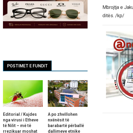
Mbrojtja e Jak
ditës. /kp/
POSTIMET E FUNDIT
Editorial / Kujdes
A po zhvillohen
nga virusi i Etheve
nxënësit të
të Nilit – më të
barabartë përballë
rrezikuar moshat
dallimeve etnike