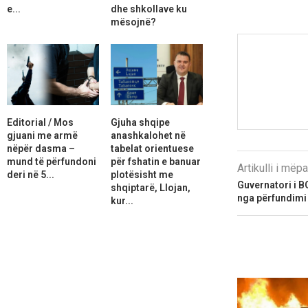
e...
dhe shkollave ku
mësojnë?
Editorial / Mos
Gjuha shqipe
gjuani me armë
anashkalohet në
nëpër dasma –
tabelat orientuese
mund të përfundoni
për fshatin e banuar
Artikulli i më
deri në 5...
plotësisht me
Guvernatori i 
shqiptarë, Llojan,
nga përfundimi 
kur...