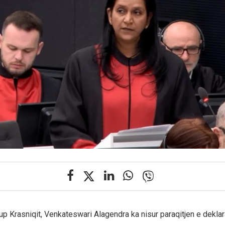
up Krasniqit, Venkateswari Alagendra ka nisur paraqitjen e dekla