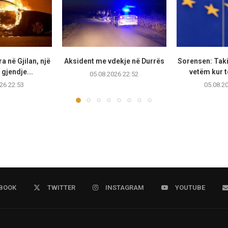
a në Gjilan, një
Aksident me vdekje në Durrës
Sorensen: Taki
gjendje...
vetëm kur të
05.08.2026 22:52
26 22:53
05.08.2
BOOK
TWITTER
INSTAGRAM
YOUTUBE