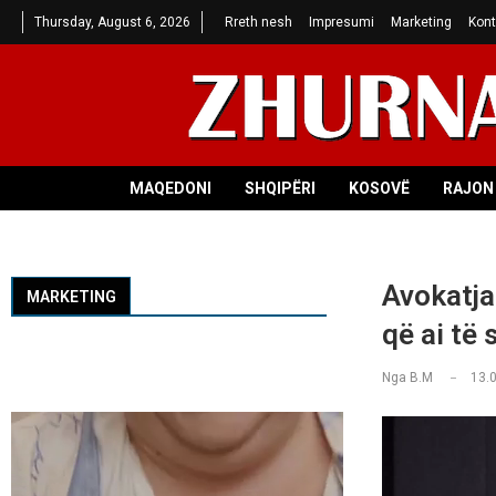
Thursday, August 6, 2026
Rreth nesh
Impresumi
Marketing
Kont
MAQEDONI
SHQIPËRI
KOSOVË
RAJON 
​Avokatj
MARKETING
që ai të 
Nga
B.M
13.