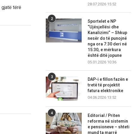
28.07.2026 15:52
 gjatë tërë
2
Sportelet e NP
“Ujësjellësi dhe
Kanalizimi” – Shkup
nesër do të punojnë
nga ora 7:30 deri në
15:30, e mërkura
është ditë jopune
05.01.2026 10:36
3
DAP-i e fillon fazën e
tretë të projektit
fatura elektronike
04.06.2026 13:52
4
Editorial / Priten
reforma në sistemin
e pensioneve – shteti
mund ta marrë