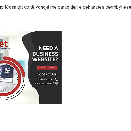
up Krasniqit do të vonojë me paraqitjen e deklaratës përmbyllëse