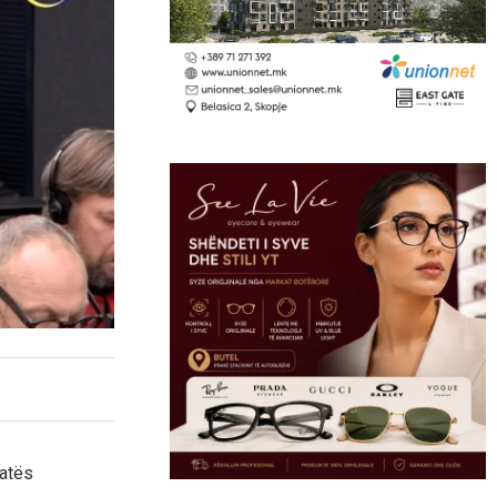
ratës