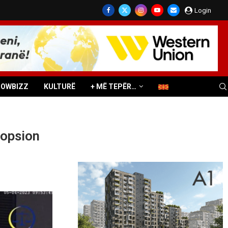
Login
HOWBIZZ
KULTURË
+ MË TEPËR…
 opsion