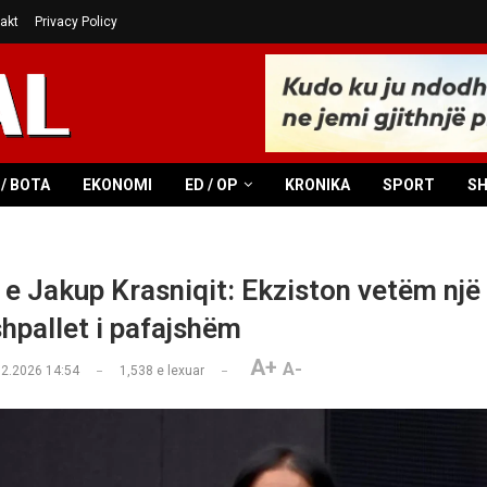
akt
Privacy Policy
/ BOTA
EKONOMI
ED / OP
KRONIKA
SPORT
S
a e Jakup Krasniqit: Ekziston vetëm një
shpallet i pafajshëm
A+
A-
02.2026 14:54
1,538
e lexuar