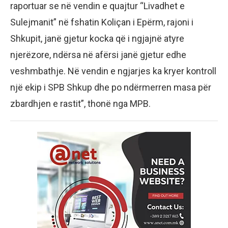
raportuar se në vendin e quajtur “Livadhet e
Sulejmanit” në fshatin Koliçan i Epërm, rajoni i
Shkupit, janë gjetur kocka që i ngjajnë atyre
njerëzore, ndërsa në afërsi janë gjetur edhe
veshmbathje. Në vendin e ngjarjes ka kryer kontroll
një ekip i SPB Shkup dhe po ndërmerren masa për
zbardhjen e rastit”, thonë nga MPB.