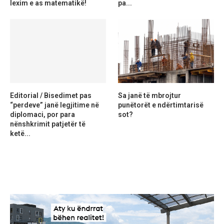
lexim e as matematikë!
pa...
Editorial / Bisedimet pas
Sa janë të mbrojtur
“perdeve” janë legjitime në
punëtorët e ndërtimtarisë
diplomaci, por para
sot?
nënshkrimit patjetër të
ketë...