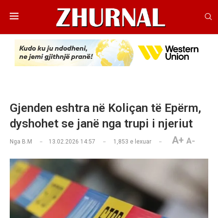
Gjenden eshtra në Koliçan të Epërm,
dyshohet se janë nga trupi i njeriut
A+
A-
Nga
B.M
13.02.2026 14:57
1,853
e lexuar