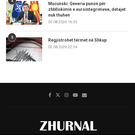
4
Mucunski: Qeveria punon për
zhbllokimin e eurointegrimeve, detajet
nuk thuhen
03.08.2026 16:35
5
Regjistrohet tërmet në Shkup
02.08.2026 22:34