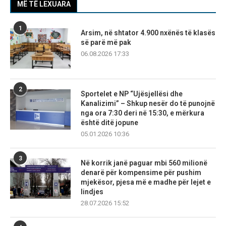
MË TË LEXUARA
1
Arsim, në shtator 4.900 nxënës të klasës
së parë më pak
06.08.2026 17:33
2
Sportelet e NP “Ujësjellësi dhe
Kanalizimi” – Shkup nesër do të punojnë
nga ora 7:30 deri në 15:30, e mërkura
është ditë jopune
05.01.2026 10:36
3
Në korrik janë paguar mbi 560 milionë
denarë për kompensime për pushim
mjekësor, pjesa më e madhe për lejet e
lindjes
28.07.2026 15:52