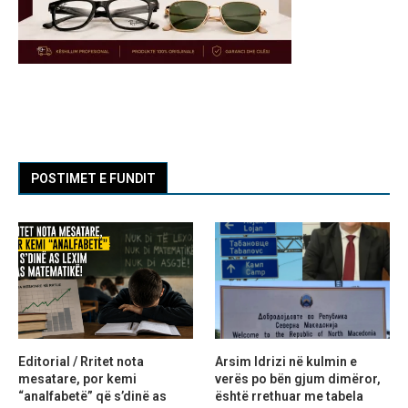
POSTIMET E FUNDIT
Editorial / Rritet nota
Arsim Idrizi në kulmin e
mesatare, por kemi
verës po bën gjum dimëror,
“analfabetë” që s’dinë as
është rrethuar me tabela