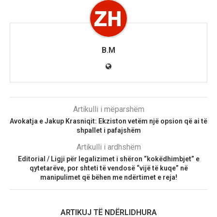
B.M
Artikulli i mëparshëm
​Avokatja e Jakup Krasniqit: Ekziston vetëm një opsion që ai të
shpallet i pafajshëm
Artikulli i ardhshëm
Editorial / Ligji për legalizimet i shëron “kokëdhimbjet” e
qytetarëve, por shteti të vendosë “vijë të kuqe” në
manipulimet që bëhen me ndërtimet e reja!
ARTIKUJ TË NDËRLIDHURA