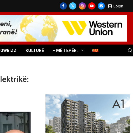
Login
HOWBIZZ
KULTURË
+ MË TEPËR…
ektrikë: