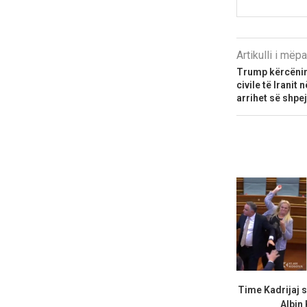
Artikulli i më
Trump kërcënim 
civile të Irani
arrihet së shpej
Time Kadrijaj 
Albin 