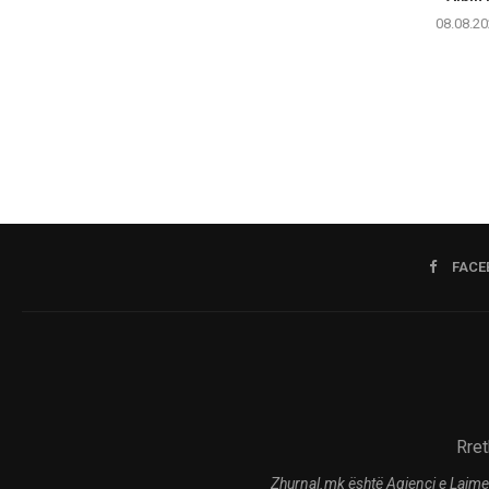
08.08.20
FACE
Rret
Zhurnal.mk është Agjenci e Lajme