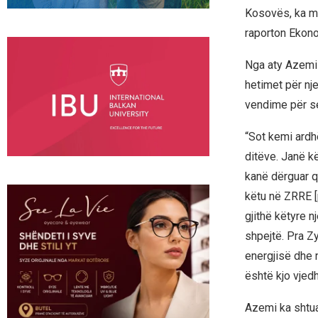
Kosovës, ka mb
raporton Ekono
Nga aty Azemi 
hetimet për nje
vendime për se
“Sot kemi ardh
ditëve. Janë k
kanë dërguar q
këtu në ZRRE [p
gjithë këtyre 
shpejtë. Pra Zy
energjisë dhe 
është kjo vjedh
Azemi ka shtua