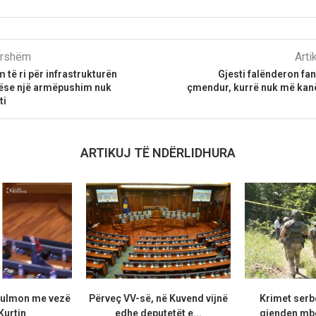
parshëm
Arti
të ri për infrastrukturën
Gjesti falënderon fans
t nëse një armëpushim nuk
çmendur, kurrë nuk më kanë
ti
ARTIKUJ TË NDËRLIDHURA
sulmon me vezë
Përveç VV-së, në Kuvend vijnë
Krimet serb
Kurtin
edhe deputetët e...
gjenden mb