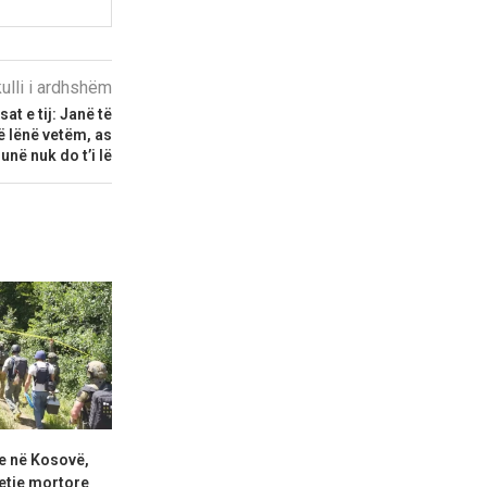
kulli i ardhshëm
at e tij: Janë të
 lënë vetëm, as
unë nuk do t’i lë
e në Kosovë,
Dimal Basha: Kush kërkon
Haradinaj: Kur
etje mortore
konstituim të Kuvendit pa...
qëllimshëm ia