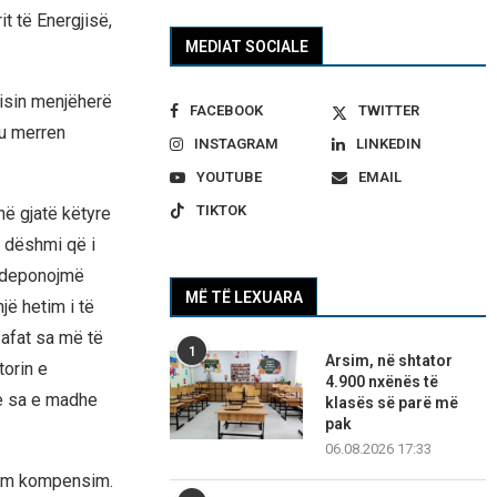
t të Energjisë,
MEDIAT SOCIALE
nisin menjëherë
FACEBOOK
TWITTER
ku merren
INSTAGRAM
LINKEDIN
YOUTUBE
EMAIL
TIKTOK
hë gjatë këtyre
a dëshmi që i
i deponojmë
MË TË LEXUARA
jë hetim i të
 afat sa më të
1
Arsim, në shtator
torin e
4.900 nxënës të
se sa e madhe
klasës së parë më
pak
06.08.2026 17:33
esim kompensim.