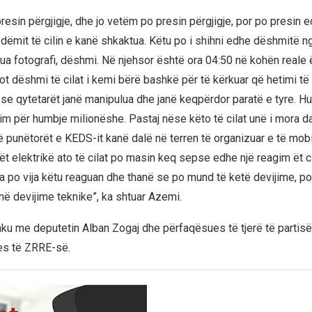
resin përgjigje, dhe jo vetëm po presin përgjigje, por po presin 
ëmit të cilin e kanë shkaktua. Këtu po i shihni edhe dëshmitë ng
gua fotografi, dëshmi. Në njehsor është ora 04:50 në kohën reale 
 dëshmi të cilat i kemi bërë bashkë për të kërkuar që hetimi të f
e qytetarët janë manipulua dhe janë keqpërdor paratë e tyre. Hu
im për humbje milionëshe. Pastaj nëse këto të cilat unë i mora da
 punëtorët e KEDS-it kanë dalë në terren të organizuar e të mobili
ët elektrikë ato të cilat po masin keq sepse edhe një reagim ët c
a po vija këtu reaguan dhe thanë se po mund të ketë devijime, po
në devijime teknike”, ka shtuar Azemi.
u me deputetin Alban Zogaj dhe përfaqësues të tjerë të partisë 
s të ZRRE-së.