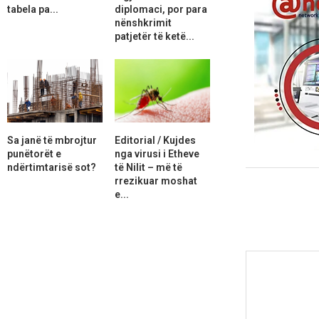
tabela pa...
diplomaci, por para
nënshkrimit
patjetër të ketë...
Sa janë të mbrojtur
Editorial / Kujdes
punëtorët e
nga virusi i Etheve
ndërtimtarisë sot?
të Nilit – më të
rrezikuar moshat
e...