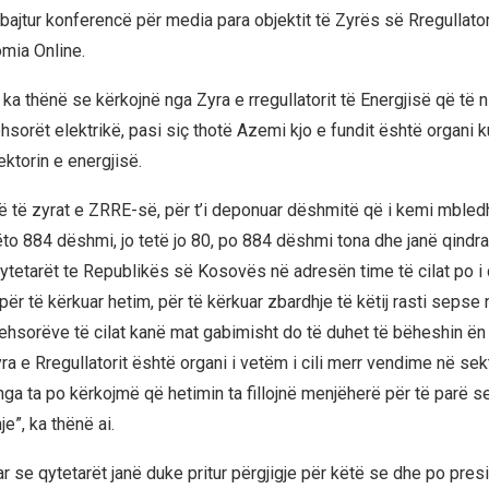
ajtur konferencë për media para objektit të Zyrës së Rregullatori
mia Online.
ka thënë se kërkojnë nga Zyra e rregullatorit të Energjisë që të 
hsorët elektrikë, pasi siç thotë Azemi kjo e fundit është organi 
ktorin e energjisë.
ë të zyrat e ZRRE-së, për t’i deponuar dëshmitë që i kemi mbled
ëto 884 dëshmi, jo tetë jo 80, po 884 dëshmi tona dhe janë qindr
ytetarët te Republikës së Kosovës në adresën time të cilat po 
ër të kërkuar hetim, për të kërkuar zbardhje të këtij rasti sepse n
njehsorëve të cilat kanë mat gabimisht do të duhet të bëheshin ën
ra e Rregullatorit është organi i vetëm i cili merr vendime në sek
nga ta po kërkojmë që hetimin ta fillojnë menjëherë për të parë 
je”, ka thënë ai.
r se qytetarët janë duke pritur përgjigje për këtë se dhe po pr