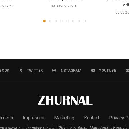
edh
26 12:43
08.08.2026 12:15
08.08.2
BOOK
TWITTER
INSTAGRAM
YOUTUBE
h nesh
Impresumi
Marketing
Kontakt
Privacy P
ve e pavarur, e themeluar në vitin 2009, që e mbulon Maqedoninë, Kosovën,