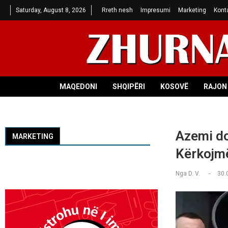
Saturday, August 8, 2026
Rreth nesh
Impresumi
Marketing
Kont
MAQEDONI
SHQIPËRI
KOSOVË
RAJON 
Azemi do
MARKETING
Kërkojmë
Nga
D. V.
30.