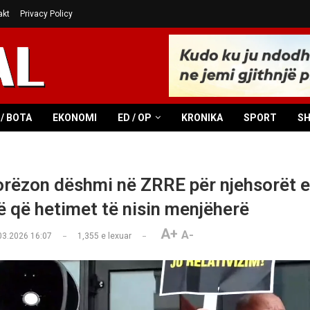
akt
Privacy Policy
/ BOTA
EKONOMI
ED / OP
KRONIKA
SPORT
S
rëzon dëshmi në ZRRE për njehsorët el
 që hetimet të nisin menjëherë
A+
A-
03.2026 16:07
1,355
e lexuar