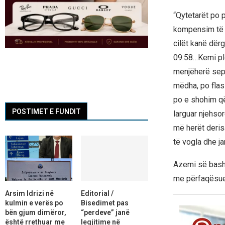
“Qytetarët po p
kompensim të d
cilët kanë dër
09:58…Kemi plot
menjëherë seps
mëdha, po flas
po e shohim që
POSTIMET E FUNDIT
larguar njehsor
më herët deris
të vogla dhe ja
Azemi së bashk
me përfaqësue
Arsim Idrizi në
Editorial /
kulmin e verës po
Bisedimet pas
bën gjum dimëror,
“perdeve” janë
është rrethuar me
legjitime në