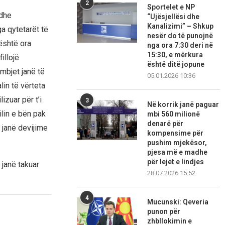
2
Sportelet e NP
edhe
“Ujësjellësi dhe
Kanalizimi” – Shkup
a qytetarët të
nesër do të punojnë
është ora
nga ora 7:30 deri në
15:30, e mërkura
illojë
është ditë jopune
mbjet janë të
05.01.2026 10:36
lin të vërteta
zuar për t’i
3
Në korrik janë paguar
ilin e bën pak
mbi 560 milionë
denarë për
 janë devijime
kompensime për
pushim mjekësor,
pjesa më e madhe
për lejet e lindjes
janë takuar
28.07.2026 15:52
4
Mucunski: Qeveria
punon për
zhbllokimin e