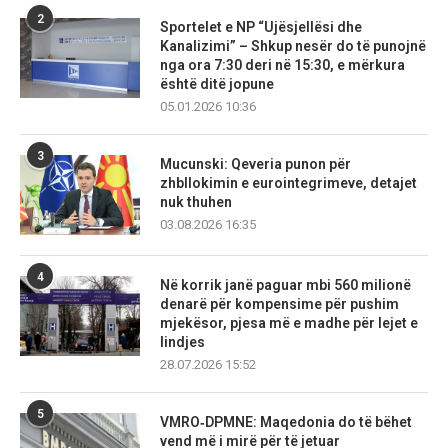
2
Sportelet e NP “Ujësjellësi dhe
Kanalizimi” – Shkup nesër do të punojnë
nga ora 7:30 deri në 15:30, e mërkura
është ditë jopune
05.01.2026 10:36
3
Mucunski: Qeveria punon për
zhbllokimin e eurointegrimeve, detajet
nuk thuhen
03.08.2026 16:35
4
Në korrik janë paguar mbi 560 milionë
denarë për kompensime për pushim
mjekësor, pjesa më e madhe për lejet e
lindjes
28.07.2026 15:52
5
VMRO‑DPMNE: Maqedonia do të bëhet
vend më i mirë për të jetuar