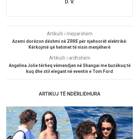
D. V.
Artikulli i mëparshëm
Azemi dorëzon dëshmi në ZRRE për njehsorët elektrikë:
Kërkojmë që hetimet të nisin menjëherë
Artikulli i ardhshëm
Angelina Jolie tërheq vëmendjen në Shangai me buzëkuq të
kuq dhe stil elegant në eventin e Tom Ford
ARTIKUJ TË NDËRLIDHURA