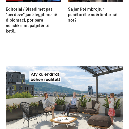
Editorial / Bisedimet pas
Sa janë të mbrojtur
“perdeve” janë legjitime në
punëtorët e ndërtimtarisë
diplomaci, por para
sot?
nënshkrimit patjetër të
ketë...