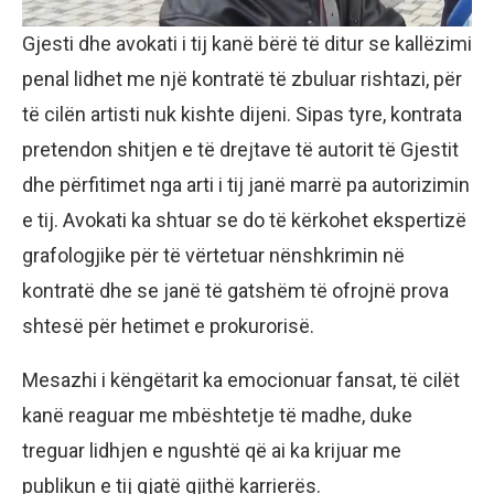
Gjesti dhe avokati i tij kanë bërë të ditur se kallëzimi
penal lidhet me një kontratë të zbuluar rishtazi, për
të cilën artisti nuk kishte dijeni. Sipas tyre, kontrata
pretendon shitjen e të drejtave të autorit të Gjestit
dhe përfitimet nga arti i tij janë marrë pa autorizimin
e tij. Avokati ka shtuar se do të kërkohet ekspertizë
grafologjike për të vërtetuar nënshkrimin në
kontratë dhe se janë të gatshëm të ofrojnë prova
shtesë për hetimet e prokurorisë.
Mesazhi i këngëtarit ka emocionuar fansat, të cilët
kanë reaguar me mbështetje të madhe, duke
treguar lidhjen e ngushtë që ai ka krijuar me
publikun e tij gjatë gjithë karrierës.