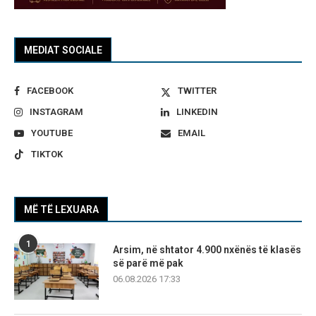
MEDIAT SOCIALE
FACEBOOK
TWITTER
INSTAGRAM
LINKEDIN
YOUTUBE
EMAIL
TIKTOK
MË TË LEXUARA
1
Arsim, në shtator 4.900 nxënës të klasës
së parë më pak
06.08.2026 17:33