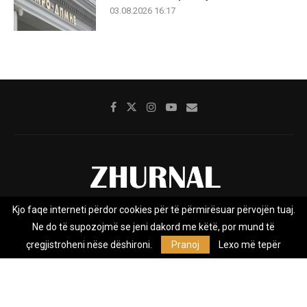
03.08.2026 16:17
Kjo faqe interneti përdor cookies për të përmirësuar përvojën tuaj.
Rreth nesh
Impresumi
Marketing
Kontakt
Ne do të supozojmë se jeni dakord me këtë, por mund të
Privacy Policy
çregjistroheni nëse dëshironi.
Pranoj
Lexo më tepër
Zhurnal.mk është Agjenci e Lajmeve e pavarur, e themeluar në vitin
2009, që e mbulon Maqedoninë, Kosovën, Shqipërinë edhe lajmet
nga bota.