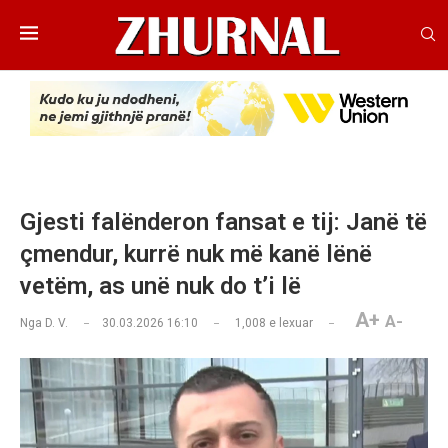
Gjesti falënderon fansat e tij: Janë të
çmendur, kurrë nuk më kanë lënë
vetëm, as unë nuk do t’i lë
A+
A-
Nga
D. V.
30.03.2026 16:10
1,008
e lexuar