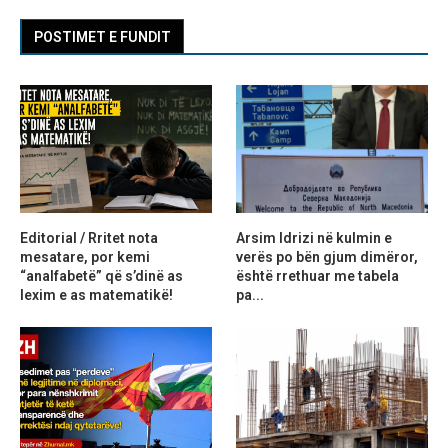
POSTIMET E FUNDIT
Editorial / Rritet nota
Arsim Idrizi në kulmin e
mesatare, por kemi
verës po bën gjum dimëror,
“analfabetë” që s’dinë as
është rrethuar me tabela
lexim e as matematikë!
pa...