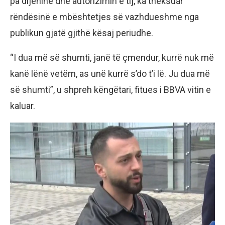
pa dijeninë dhe autorizimin e tij, ka theksuar
rëndësinë e mbështetjes së vazhdueshme nga
publikun gjatë gjithë kësaj periudhe.
“I dua më së shumti, janë të çmendur, kurrë nuk më
kanë lënë vetëm, as unë kurrë s’do t’i lë. Ju dua më
së shumti”, u shpreh këngëtari, fitues i BBVA vitin e
kaluar.