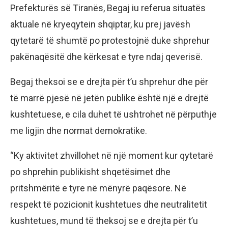
Prefekturës së Tiranës, Begaj iu referua situatës
aktuale në kryeqytein shqiptar, ku prej javësh
qytetarë të shumtë po protestojnë duke shprehur
pakënaqësitë dhe kërkesat e tyre ndaj qeverisë.
Begaj theksoi se e drejta për t’u shprehur dhe për
të marrë pjesë në jetën publike është një e drejtë
kushtetuese, e cila duhet të ushtrohet në përputhje
me ligjin dhe normat demokratike.
“Ky aktivitet zhvillohet në një moment kur qytetarë
po shprehin publikisht shqetësimet dhe
pritshmëritë e tyre në mënyrë paqësore. Në
respekt të pozicionit kushtetues dhe neutralitetit
kushtetues, mund të theksoj se e drejta për t’u