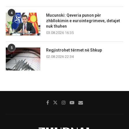
4
Mucunski: Qeveria punon për
zhbllokimin e eurointegrimeve, detajet
nuk thuhen
03.08.2026 16:35
5
Regjistrohet tërmet në Shkup
02.08.2026 22:34