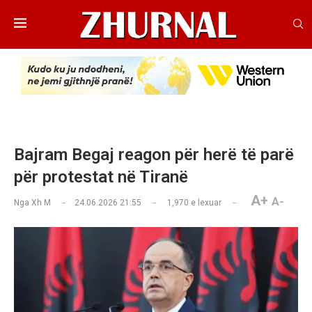
Bajram Begaj reagon për herë të parë
për protestat në Tiranë
A+
A-
Nga
Xh M
24.06.2026 21:55
1,970
e lexuar