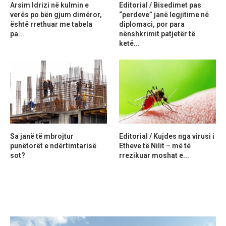
Arsim Idrizi në kulmin e
Editorial / Bisedimet pas
verës po bën gjum dimëror,
“perdeve” janë legjitime në
është rrethuar me tabela
diplomaci, por para
pa...
nënshkrimit patjetër të
ketë...
Sa janë të mbrojtur
Editorial / Kujdes nga virusi i
punëtorët e ndërtimtarisë
Etheve të Nilit – më të
sot?
rrezikuar moshat e...