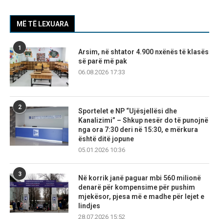
MË TË LEXUARA
1
Arsim, në shtator 4.900 nxënës të klasës
së parë më pak
06.08.2026 17:33
2
Sportelet e NP “Ujësjellësi dhe
Kanalizimi” – Shkup nesër do të punojnë
nga ora 7:30 deri në 15:30, e mërkura
është ditë jopune
05.01.2026 10:36
3
Në korrik janë paguar mbi 560 milionë
denarë për kompensime për pushim
mjekësor, pjesa më e madhe për lejet e
lindjes
28.07.2026 15:52