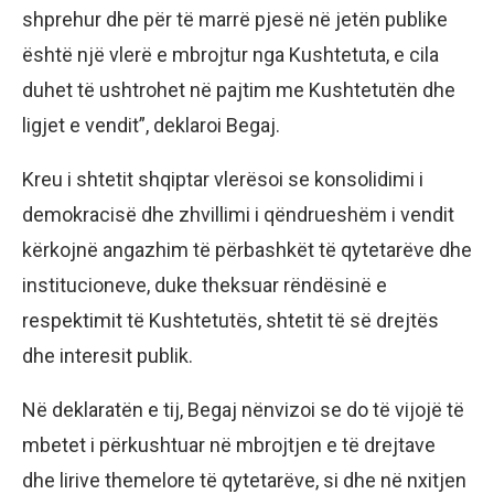
shprehur dhe për të marrë pjesë në jetën publike
është një vlerë e mbrojtur nga Kushtetuta, e cila
duhet të ushtrohet në pajtim me Kushtetutën dhe
ligjet e vendit”, deklaroi Begaj.
Kreu i shtetit shqiptar vlerësoi se konsolidimi i
demokracisë dhe zhvillimi i qëndrueshëm i vendit
kërkojnë angazhim të përbashkët të qytetarëve dhe
institucioneve, duke theksuar rëndësinë e
respektimit të Kushtetutës, shtetit të së drejtës
dhe interesit publik.
Në deklaratën e tij, Begaj nënvizoi se do të vijojë të
mbetet i përkushtuar në mbrojtjen e të drejtave
dhe lirive themelore të qytetarëve, si dhe në nxitjen