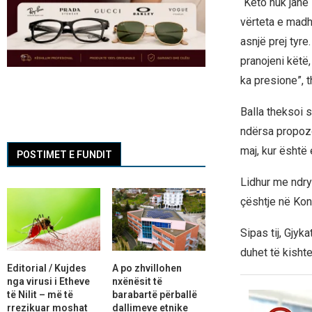
“Këto nuk janë 
vërteta e madh
asnjë prej tyre
pranojeni këtë
ka presione”, th
Balla theksoi s
ndërsa propozo
maj, kur është
POSTIMET E FUNDIT
Lidhur me ndry
çështje në Kon
Sipas tij, Gjyk
duhet të kisht
Editorial / Kujdes
A po zhvillohen
nga virusi i Etheve
nxënësit të
të Nilit – më të
barabartë përballë
rrezikuar moshat
dallimeve etnike