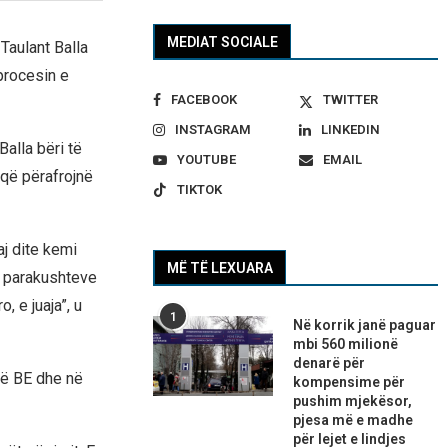
MEDIAT SOCIALE
 Taulant Balla
procesin e
FACEBOOK
TWITTER
INSTAGRAM
LINKEDIN
alla bëri të
YOUTUBE
EMAIL
 që përafrojnë
TIKTOK
aj dite kemi
MË TË LEXUARA
he parakushteve
, e juaja”, u
1
Në korrik janë paguar
mbi 560 milionë
denarë për
në BE dhe në
kompensime për
pushim mjekësor,
pjesa më e madhe
për lejet e lindjes