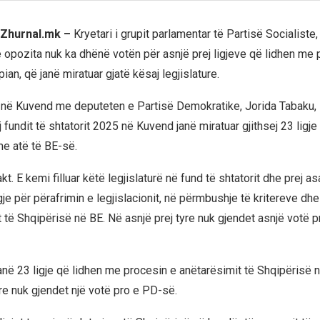
l Zhurnal.mk –
Kryetari i grupit parlamentar të Partisë Socialiste,
e opozita nuk ka dhënë votën për asnjë prej ligjeve që lidhen me 
pian, që janë miratuar gjatë kësaj legjislature.
 në Kuvend me deputeten e Partisë Demokratike, Jorida Tabaku, B
j fundit të shtatorit 2025 në Kuvend janë miratuar gjithsej 23 ligje
me atë të BE-së.
akt. E kemi filluar këtë legjislaturë në fund të shtatorit dhe prej as
gje për përafrimin e legjislacionit, në përmbushje të kritereve d
 të Shqipërisë në BE. Në asnjë prej tyre nuk gjendet asnjë votë pro
janë 23 ligje që lidhen me procesin e anëtarësimit të Shqipërisë 
yre nuk gjendet një votë pro e PD-së.