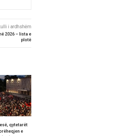
kulli i ardhshëm
në 2026 – lista e
plotë
esë, qytetarët
‘Bunkerizim i gjykatës’:
Shqipëria shpal
orëheqjen e
Rregullorja e re e GJKKO...
shtetas nga