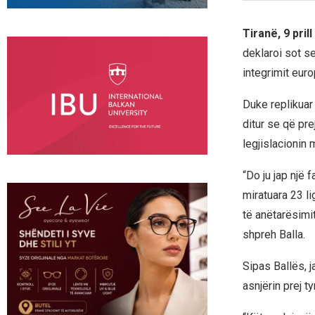
Tiranë, 9 pril
deklaroi sot s
integrimit euro
Duke replikuar
ditur se që pre
legjislacionin 
“Do ju jap një f
miratuara 23 li
të anëtarësimit
shpreh Balla.
Sipas Ballës, 
asnjërin prej t