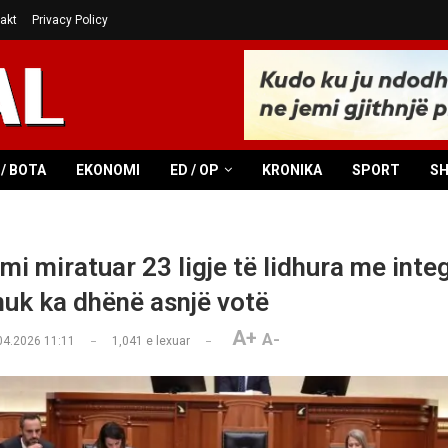
akt
Privacy Policy
/ BOTA
EKONOMI
ED / OP
KRONIKA
SPORT
S
mi miratuar 23 ligje të lidhura me inte
nuk ka dhënë asnjë votë
A+
A-
04.2026 11:11
1,041
e lexuar