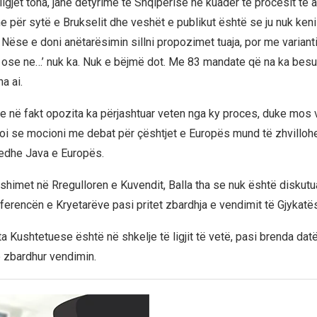
ligjet tona, janë detyrime të Shqipërisë në kuadër të procesit të 
e për sytë e Brukselit dhe veshët e publikut është se ju nuk keni
. Nëse e doni anëtarësimin sillni propozimet tuaja, por me variant
, ose ne…’ nuk ka. Nuk e bëjmë dot. Me 83 mandate që na ka besua
a ai.
e në fakt opozita ka përjashtuar veten nga ky proces, duke mos vo
i se mocioni me debat për çështjet e Europës mund të zhvilloh
 edhe Java e Europës.
shimet në Rregulloren e Kuvendit, Balla tha se nuk është diskutu
ferencën e Kryetarëve pasi pritet zbardhja e vendimit të Gjykat
ata Kushtetuese është në shkelje të ligjit të vetë, pasi brenda da
e zbardhur vendimin.