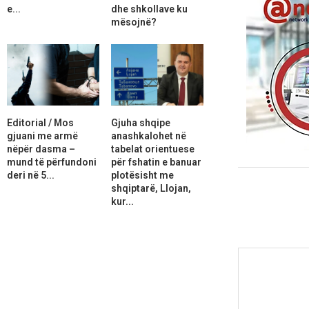
e...
dhe shkollave ku
mësojnë?
Editorial / Mos
Gjuha shqipe
gjuani me armë
anashkalohet në
nëpër dasma –
tabelat orientuese
mund të përfundoni
për fshatin e banuar
deri në 5...
plotësisht me
shqiptarë, Llojan,
kur...