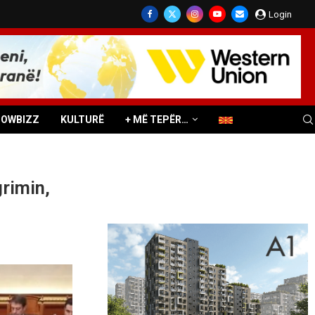
Login
HOWBIZZ
KULTURË
+ MË TEPËR…
grimin,