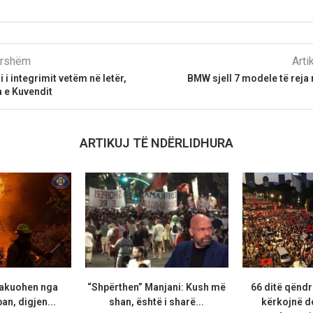
parshëm
Arti
i integrimit vetëm në letër,
BMW sjell 7 modele të reja 
a e Kuvendit
ARTIKUJ TË NDËRLIDHURA
vakuohen nga
“Shpërthen” Manjani: Kush më
66 ditë qëndr
ban, digjen...
shan, është i sharë...
kërkojnë d