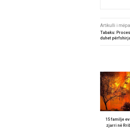
Artikulli i më
Tabaku: Procesi 
duhet përfshirj
15 familje e
zjarri në Rri