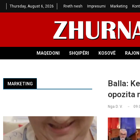
Thursday, August 6, 2026
Rreth nesh
Impresumi
Marketing
Kont
MAQEDONI
SHQIPËRI
KOSOVË
RAJON 
Balla: Ke
MARKETING
opozita 
Nga
D. V.
09.