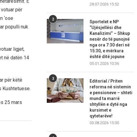
anëtarësimit. E
28.07.2026 15:52
 votuar për
in ‘ose
2
Sportelet e NP
r populli nuk
“Ujësjellësi dhe
Kanalizimi” – Shkup
nesër do të punojnë
nga ora 7:30 deri në
tuar ligjet,
15:30, e mërkura
është ditë jopune
et në datën 14
05.01.2026 10:36
3
ar për këtë
Editorial / Priten
reforma në sistemin
ës Kushtetuese.
e pensioneve – shteti
mund ta marrë
tës 25 mars
shtyllën e dytë nga
kursimet e
qytetarëve!
03.08.2026 15:00