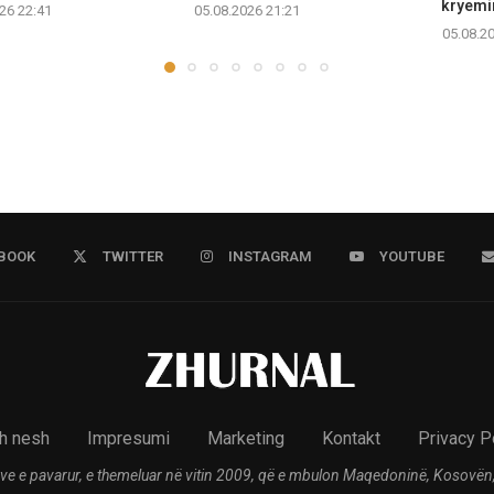
kryemin
26 22:41
05.08.2026 21:21
05.08.2
BOOK
TWITTER
INSTAGRAM
YOUTUBE
h nesh
Impresumi
Marketing
Kontakt
Privacy P
ve e pavarur, e themeluar në vitin 2009, që e mbulon Maqedoninë, Kosovën,