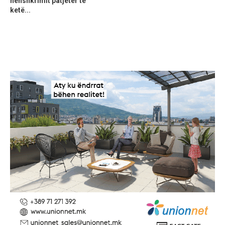
nënshkrimit patjetër të
ketë...