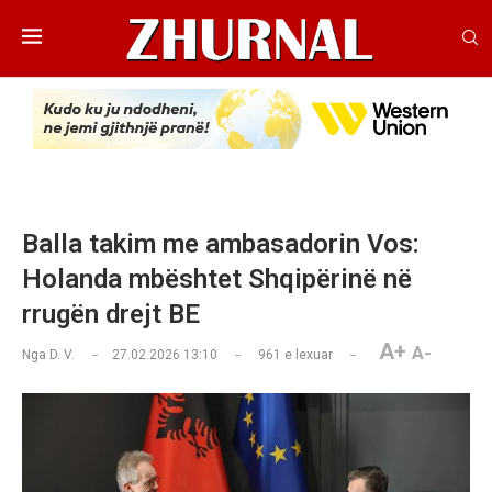
Balla takim me ambasadorin Vos:
Holanda mbështet Shqipërinë në
rrugën drejt BE
A+
A-
Nga
D. V.
27.02.2026 13:10
961
e lexuar