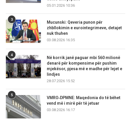
05.01.2026 10:36
3
Mucunski: Qeveria punon për
zhbllokimin e eurointegrimeve, detajet
nuk thuhen
03.08.2026 16:35
4
Në korrik janë paguar mbi 560 milionë
denarë për kompensime për pushim
mjekësor, pjesa më e madhe për lejet e
lindjes
28.07.2026 15:52
5
VMRO‑DPMNE: Maqedonia do të bëhet
vend më i mirë për të jetuar
03.08.2026 16:17