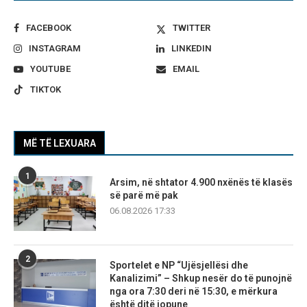
FACEBOOK
TWITTER
INSTAGRAM
LINKEDIN
YOUTUBE
EMAIL
TIKTOK
MË TË LEXUARA
1
Arsim, në shtator 4.900 nxënës të klasës
së parë më pak
06.08.2026 17:33
2
Sportelet e NP “Ujësjellësi dhe
Kanalizimi” – Shkup nesër do të punojnë
nga ora 7:30 deri në 15:30, e mërkura
është ditë jopune