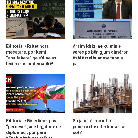
Editorial / Rritet nota
Arsim Idrizi në kulmin e
mesatare, por kemi
verës po bën gjum dimëror,
“analfabetë” që s’dinë as
është rrethuar me tabela
lexim e as matematikë!
pa...
Editorial / Bisedimet pas
Sa janë të mbrojtur
“perdeve” janë legjitime në
punëtorët e ndërtimtarisë
diplomaci, por para
sot?