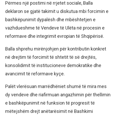
Përmes një postimi në rrjetet sociale, Balla
deklaron se gjatë takimit u diskutua mbi forcimin e
bashkëpunimit dypalësh dhe mbështetjen e
vazhdueshme të Vendeve të Ulëta në procesin e
reformave dhe integrimit evropian të Shqipërisë.
Balla shprehu mirënjohjen për kontributin konkret
në drejtim të forcimit të shtetit të së drejtës,
konsolidimit të institucioneve demokratike dhe
avancimit të reformave kyçe.
Palët vlerësuan marrëdhëniet shumë të mira mes
dy vendeve dhe riafirmuan angazhimin për thellimin
e bashkëpunimit në funksion të progresit të
mëtejshëm drejt anëtarësimit në Bashkimi