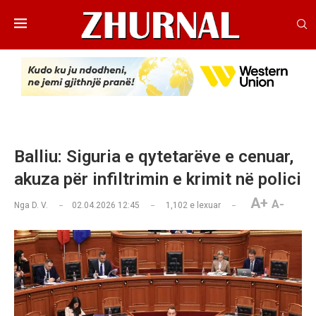
Balliu: Siguria e qytetarëve e cenuar,
akuza për infiltrimin e krimit në polici
A+
A-
Nga
D. V.
02.04.2026 12:45
1,102
e lexuar