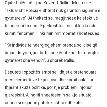
Gjatë fjalës së tij në Kuvend, Balliu deklaroi se
“aktualisht Policia e Shtetit nuk garanton sigurinë e
qytetarëve”. Ai theksoi se, megjithëse ka efektivë
të ndershëm dhe të përkushtuar në luftën kundër
krimit, fenomeni i inkriminimit mbetet shqetësues.
“Ka individë të ndërgjegjshëm brenda policisë që
bëjnë detyrën, por lufta jonë është për të mbrojtur
qytetarët dhe vendin”, u shpreh Balliu.
Deputeti i opozitës shtoi se lidhjet e pretenduara
mes elementëve të policisë dhe krimit nuk janë
thjesht akuza politike, por një problem i njohur
gjerësisht. Ai ngriti shqetësimin se kjo situatë
cenon si sigurinë publike, ashtu edhe atë