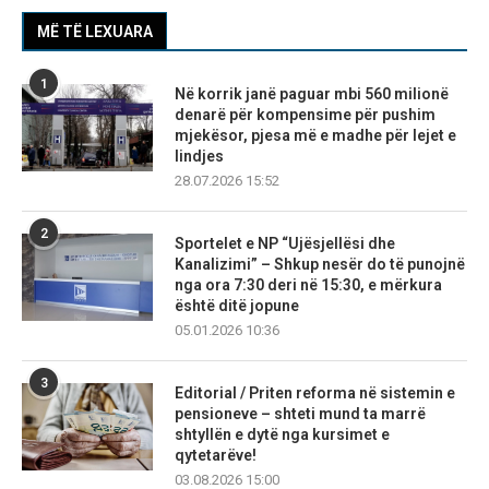
MË TË LEXUARA
1
Në korrik janë paguar mbi 560 milionë
denarë për kompensime për pushim
mjekësor, pjesa më e madhe për lejet e
lindjes
28.07.2026 15:52
2
Sportelet e NP “Ujësjellësi dhe
Kanalizimi” – Shkup nesër do të punojnë
nga ora 7:30 deri në 15:30, e mërkura
është ditë jopune
05.01.2026 10:36
3
Editorial / Priten reforma në sistemin e
pensioneve – shteti mund ta marrë
shtyllën e dytë nga kursimet e
qytetarëve!
03.08.2026 15:00