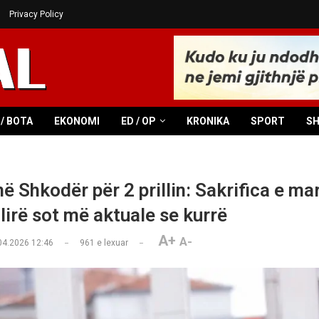
Privacy Policy
/ BOTA
EKONOMI
ED / OP
KRONIKA
SPORT
S
ë Shkodër për 2 prillin: Sakrifica e ma
lirë sot më aktuale se kurrë
A+
A-
04.2026 12:46
961
e lexuar