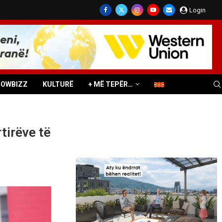
Login
HOWBIZZ
KULTURË
+ MË TEPËR…
rtirëve të