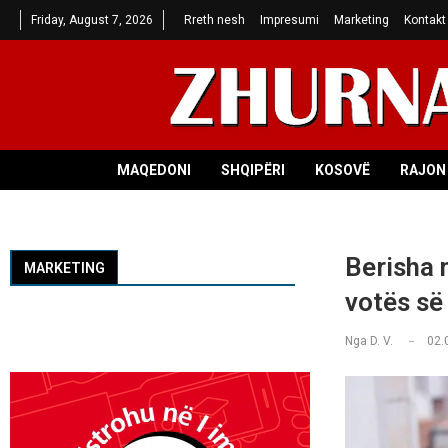
Friday, August 7, 2026
Rreth nesh
Impresumi
Marketing
Kontakt
MAQEDONI
SHQIPËRI
KOSOVË
RAJON 
Berisha n
MARKETING
votës së 
Nga
D. V.
02.