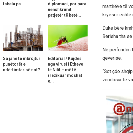
tabela pa...
diplomaci, por para
martirëve të vo
nënshkrimit
kryesor është ri
patjetër të ketë...
Duke bërë krah
Berisha tha se
Në përfundim të
qeverisë.
Sa janë të mbrojtur
Editorial / Kujdes
punëtorët e
nga virusi i Etheve
ndërtimtarisë sot?
të Nilit – më të
“Sot çdo shqip
rrezikuar moshat
vendosur të vaz
e...