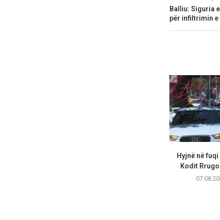
Balliu: Siguria 
për infiltrimin e
Hyjnë në fuqi
Kodit Rrugor
07.08.20