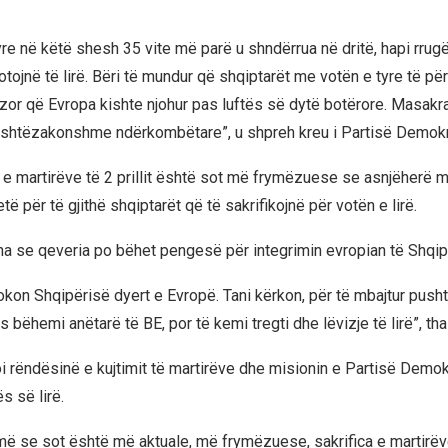
tyre në këtë shesh 35 vite më parë u shndërrua në dritë, hapi rrug
otojnë të lirë. Bëri të mundur që shqiptarët me votën e tyre të p
or që Evropa kishte njohur pas luftës së dytë botërore. Masakra e
jashtëzakonshme ndërkombëtare”, u shpreh kreu i Partisë Demokr
ra e martirëve të 2 prillit është sot më frymëzuese se asnjëherë 
etë për të gjithë shqiptarët që të sakrifikojnë për votën e lirë.
ha se qeveria po bëhet pengesë për integrimin evropian të Shqip
lokon Shqipërisë dyert e Evropë. Tani kërkon, për të mbajtur push
s bëhemi anëtarë të BE, por të kemi tregti dhe lëvizje të lirë”, tha 
i rëndësinë e kujtimit të martirëve dhe misionin e Partisë Demok
s së lirë.
ë se sot është më aktuale, më frymëzuese, sakrifica e martirëve t