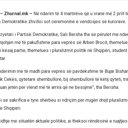
l – Zhurnal.mk –
Në nderim të 4 martirëve që u vranë më 2 prill t
a Demokratike zhvilloi sot ceremoninë e vendosjes së kurorave.
, kryetari i Partisë Demokratike, Sali Bersha tha se përulet me nd
johjen më të pakufishme para veprës së Arben Brocit, themelue
i kësaj partie, themelues i pluralizmit politik në Shqipëri, studen
ar.
nderimin më të madh para veprës së pavdekshme të Bujar Bishan
k Cekës, qytetarë shembullorë, bij shembullorë të këtij qyteti, tr
ikuan jetën për vlerat më të arrira që ne besojmë”, tha Berisha.
 se sakrifica e tyre shërbeu si ndriçim për rrugën drejt pluralizm
 Shqipëri.
idhje me situatën aktuale politike, ai theksoi rëndësinë e ruajtje