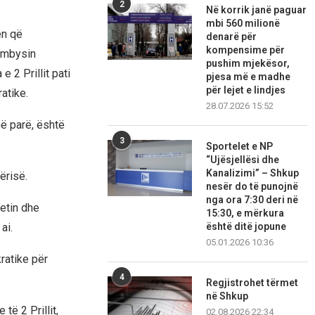
2
Në korrik janë paguar
mbi 560 milionë
ën që
denarë për
kompensime për
ërmbysin
pushim mjekësor,
 2 Prillit pati
pjesa më e madhe
për lejet e lindjes
atike.
28.07.2026 15:52
më parë, është
3
Sportelet e NP
“Ujësjellësi dhe
Kanalizimi” – Shkup
ërisë.
nesër do të punojnë
nga ora 7:30 deri në
tetin dhe
15:30, e mërkura
ai.
është ditë jopune
05.01.2026 10:36
ratike për
4
Regjistrohet tërmet
në Shkup
ë 2 Prillit,
02.08.2026 22:34