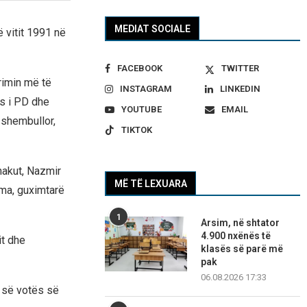
MEDIAT SOCIALE
ë vitit 1991 në
FACEBOOK
TWITTER
erimin më të
INSTAGRAM
LINKEDIN
s i PD dhe
YOUTUBE
EMAIL
t shembullor,
TIKTOK
akut, Nazmir
MË TË LEXUARA
ima, guximtarë
1
Arsim, në shtator
4.900 nxënës të
it dhe
klasës së parë më
pak
06.08.2026 17:33
s së votës së