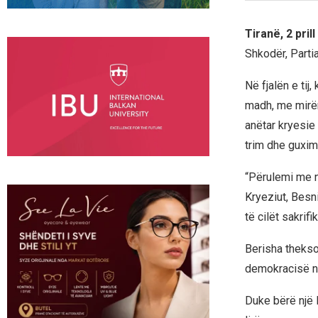
Tiranë, 2 pril
Shkodër, Parti
Në fjalën e tij
madh, me mirën
anëtar kryesie 
trim dhe guximt
“Përulemi me 
Kryeziut, Besni
të cilët sakrif
Berisha theksoi
demokracisë në
Duke bërë një l