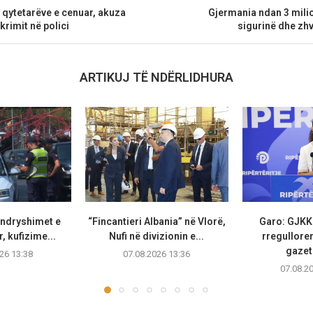
e qytetarëve e cenuar, akuza
Gjermania ndan 3 mili
 krimit në polici
sigurinë dhe zhv
ARTIKUJ TË NDËRLIDHURA
 ndryshimet e
“Fincantieri Albania” në Vlorë,
Garo: GJKK
, kufizime...
Nufi në divizionin e...
rregullore
gazeta
26 13:38
07.08.2026 13:36
07.08.2