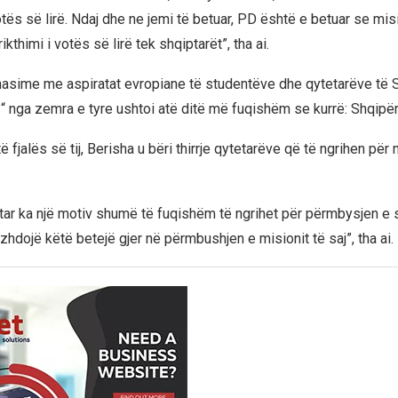
tës së lirë. Ndaj dhe ne jemi të betuar, PD është e betuar se misi
kthimi i votës së lirë tek shqiptarët”, tha ai.
asime me aspiratat evropiane të studentëve dhe qytetarëve të 
 “ nga zemra e tyre ushtoi atë ditë më fuqishëm se kurrë: Shqipër
 fjalës së tij, Berisha u bëri thirrje qytetarëve që të ngrihen për
tar ka një motiv shumë të fuqishëm të ngrihet për përmbysjen e 
hdojë këtë betejë gjer në përmbushjen e misionit të saj”, tha ai.