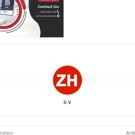
D. V.
parshëm
Arti