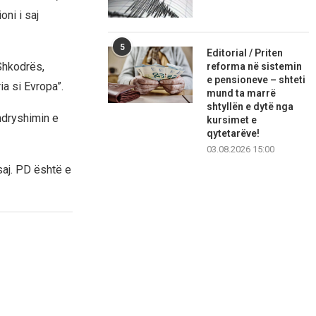
oni i saj
5
Editorial / Priten
Shkodrës,
reforma në sistemin
e pensioneve – shteti
ia si Evropa”.
mund ta marrë
shtyllën e dytë nga
 ndryshimin e
kursimet e
qytetarëve!
03.08.2026 15:00
saj. PD është e