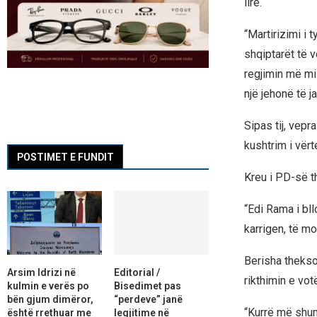
lirë.
“Martirizimi i 
shqiptarët të v
regjimin më miz
një jehonë të 
Sipas tij, vep
kushtrim i vërt
POSTIMET E FUNDIT
Kreu i PD-së t
“Edi Rama i bl
karrigen, të mo
Berisha thekso
Arsim Idrizi në
Editorial /
rikthimin e votë
kulmin e verës po
Bisedimet pas
bën gjum dimëror,
“perdeve” janë
“Kurrë më shum
është rrethuar me
legjitime në