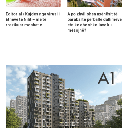
Editorial / Kujdes nga virusi i
A po zhvillohen nxënësit të
Etheve të Nilit – më të
barabartë përballë dallimeve
rrezikuar moshat e...
etnike dhe shkollave ku
mësojnë?