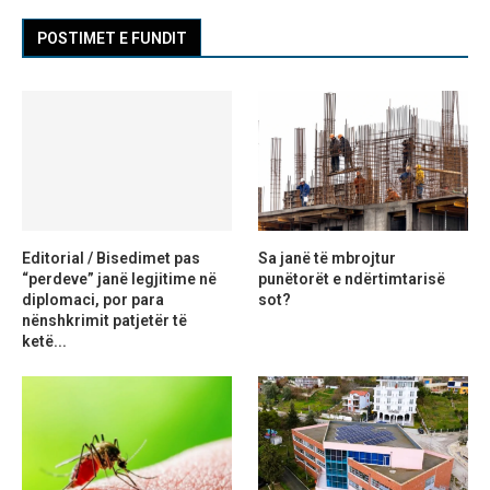
POSTIMET E FUNDIT
Editorial / Bisedimet pas
Sa janë të mbrojtur
“perdeve” janë legjitime në
punëtorët e ndërtimtarisë
diplomaci, por para
sot?
nënshkrimit patjetër të
ketë...