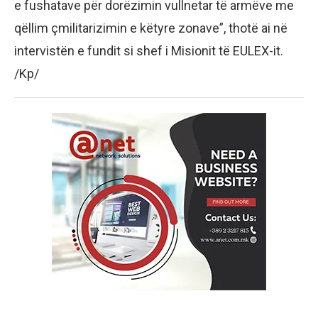
e fushatave për dorëzimin vullnetar të armëve me
qëllim çmilitarizimin e këtyre zonave”, thotë ai në
intervistën e fundit si shef i Misionit të EULEX-it.
/Kp/