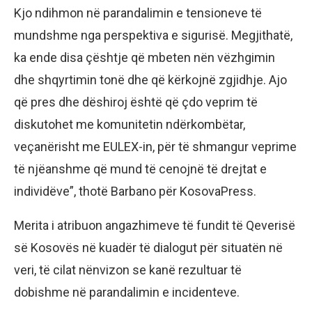
Kjo ndihmon në parandalimin e tensioneve të
mundshme nga perspektiva e sigurisë. Megjithatë,
ka ende disa çështje që mbeten nën vëzhgimin
dhe shqyrtimin tonë dhe që kërkojnë zgjidhje. Ajo
që pres dhe dëshiroj është që çdo veprim të
diskutohet me komunitetin ndërkombëtar,
veçanërisht me EULEX-in, për të shmangur veprime
të njëanshme që mund të cenojnë të drejtat e
individëve”, thotë Barbano për KosovaPress.
Merita i atribuon angazhimeve të fundit të Qeverisë
së Kosovës në kuadër të dialogut për situatën në
veri, të cilat nënvizon se kanë rezultuar të
dobishme në parandalimin e incidenteve.