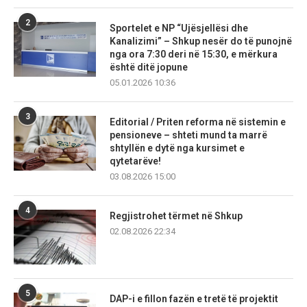
2
Sportelet e NP “Ujësjellësi dhe
Kanalizimi” – Shkup nesër do të punojnë
nga ora 7:30 deri në 15:30, e mërkura
është ditë jopune
05.01.2026 10:36
3
Editorial / Priten reforma në sistemin e
pensioneve – shteti mund ta marrë
shtyllën e dytë nga kursimet e
qytetarëve!
03.08.2026 15:00
4
Regjistrohet tërmet në Shkup
02.08.2026 22:34
5
DAP-i e fillon fazën e tretë të projektit