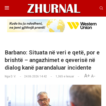
​Barbano: Situata në veri e qetë, por e
brishtë – angazhimet e qeverisë në
dialog kanë parandaluar incidente
A+
A-
Nga
D. V.
24.06.2026 14:42
1,365
e lexuar