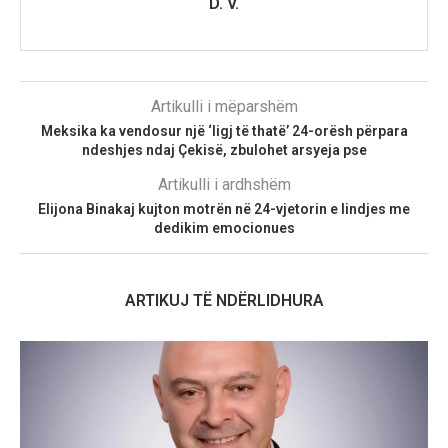
D. V.
Artikulli i mëparshëm
Meksika ka vendosur një ‘ligj të thatë’ 24-orësh përpara
ndeshjes ndaj Çekisë, zbulohet arsyeja pse
Artikulli i ardhshëm
Elijona Binakaj kujton motrën në 24-vjetorin e lindjes me
dedikim emocionues
ARTIKUJ TË NDËRLIDHURA