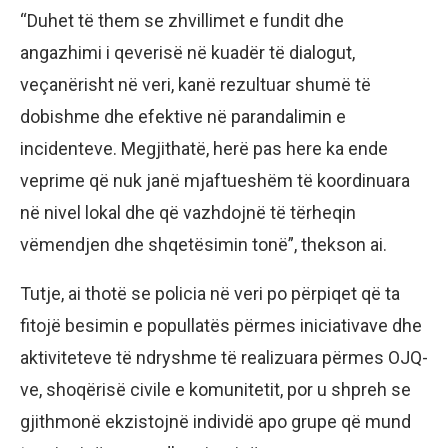
“Duhet të them se zhvillimet e fundit dhe
angazhimi i qeverisë në kuadër të dialogut,
veçanërisht në veri, kanë rezultuar shumë të
dobishme dhe efektive në parandalimin e
incidenteve. Megjithatë, herë pas here ka ende
veprime që nuk janë mjaftueshëm të koordinuara
në nivel lokal dhe që vazhdojnë të tërheqin
vëmendjen dhe shqetësimin tonë”, thekson ai.
Tutje, ai thotë se policia në veri po përpiqet që ta
fitojë besimin e popullatës përmes iniciativave dhe
aktiviteteve të ndryshme të realizuara përmes OJQ-
ve, shoqërisë civile e komunitetit, por u shpreh se
gjithmonë ekzistojnë individë apo grupe që mund