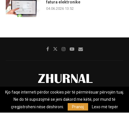
fatura elektronike
04.06.2026 13:52
Kjo faqe interneti përdor cookies për të përmirësuar përvojën tuaj.
Rreth nesh
Impresumi
Marketing
Kontakt
Ne do të supozojmë se jeni dakord me këtë, por mund të
Privacy Policy
çregjistroheni nëse dëshironi.
Pranoj
Lexo më tepër
Zhurnal.mk është Agjenci e Lajmeve e pavarur, e themeluar në vitin
2009, që e mbulon Maqedoninë, Kosovën, Shqipërinë edhe lajmet
nga bota.