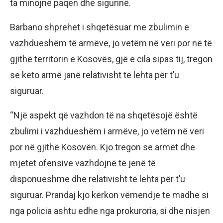
ta minojnë paqen dhe sigurinë.
Barbano shprehet i shqetësuar me zbulimin e
vazhdueshëm të armëve, jo vetëm në veri por në të
gjithë territorin e Kosovës, gjë e cila sipas tij, tregon
se këto armë janë relativisht të lehta për t’u
siguruar.
“Një aspekt që vazhdon të na shqetësojë është
zbulimi i vazhdueshëm i armëve, jo vetëm në veri
por në gjithë Kosovën. Kjo tregon se armët dhe
mjetet ofensive vazhdojnë të jenë të
disponueshme dhe relativisht të lehta për t’u
siguruar. Prandaj kjo kërkon vëmendje të madhe si
nga policia ashtu edhe nga prokuroria, si dhe nisjen