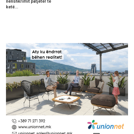
nënshkrimit patjetër të
ketë...