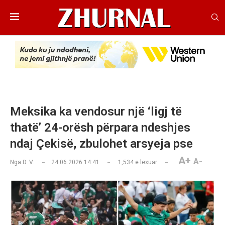
Meksika ka vendosur një ‘ligj të
thatë’ 24-orësh përpara ndeshjes
ndaj Çekisë, zbulohet arsyeja pse
A+
A-
Nga
D. V.
24.06.2026 14:41
1,534
e lexuar