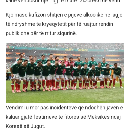
kanë vendosur një “ligj të thatë” 24-orësh në vend.
Kjo masë kufizon shitjen e pijeve alkoolike në lagje
të ndryshme të kryeqytetit për të ruajtur rendin
publik dhe për të rritur sigurinë.
Vendimi u mor pas incidenteve që ndodhën javën e
kaluar gjatë festimeve të fitores së Meksikës ndaj
Koresë së Jugut.