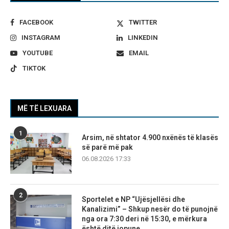
FACEBOOK
TWITTER
INSTAGRAM
LINKEDIN
YOUTUBE
EMAIL
TIKTOK
MË TË LEXUARA
1
Arsim, në shtator 4.900 nxënës të klasës
së parë më pak
06.08.2026 17:33
2
Sportelet e NP “Ujësjellësi dhe
Kanalizimi” – Shkup nesër do të punojnë
nga ora 7:30 deri në 15:30, e mërkura
është ditë jopune