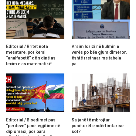
Editorial / Rritet nota
Arsim Idrizi në kulmin e
mesatare, por kemi
verës po bën gjum dimëror,
“analfabetë” që s’dinë as
është rrethuar me tabela
lexim e as matematikë!
pa...
Editorial / Bisedimet pas
Sa janë të mbrojtur
“perdeve” janë legjitime në
punëtorët e ndërtimtarisë
diplomaci, por para
sot?