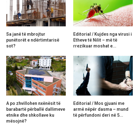
Sa janë të mbrojtur
Editorial / Kujdes nga virusi i
punëtorët e ndërtimtarisë
Etheve të Nilit – më të
sot?
rrezikuar moshat e...
A po zhvillohen nxënësit të
Editorial / Mos gjuani me
barabartë përballë dallimeve
armë nëpër dasma – mund
etnike dhe shkollave ku
të përfundoni deri në 5...
mësojnë?