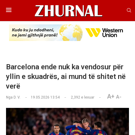
Barcelona ende nuk ka vendosur për
yllin e skuadrës, ai mund të shitet në
verë
A+
A-
Nga
D. V.
19.05.2026 13:54
2,392
e lexuar