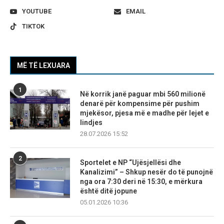
YOUTUBE
EMAIL
TIKTOK
MË TË LEXUARA
1
Në korrik janë paguar mbi 560 milionë
denarë për kompensime për pushim
mjekësor, pjesa më e madhe për lejet e
lindjes
28.07.2026 15:52
2
Sportelet e NP “Ujësjellësi dhe
Kanalizimi” – Shkup nesër do të punojnë
nga ora 7:30 deri në 15:30, e mërkura
është ditë jopune
05.01.2026 10:36