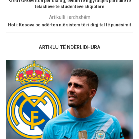
Kreu i GROM fton për dialog, evitim të ngjyrosjes partiake të
telasheve të studentëve shqiptarë
Artikulli i ardhshëm
Hoti: Kosova po ndërton një sistem të ri digjital të punësimit
ARTIKUJ TË NDËRLIDHURA