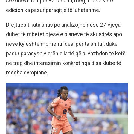
sezoneve të tij te Barcelona, megjithëse këtë
edicion ka pasur paraqitje të luhatshme.
Drejtuesit katalanas po analizojnë nëse 27-vjeçari
duhet të mbetet pjesë e planeve të skuadrës apo
nëse ky është momenti ideal për ta shitur, duke
pasur parasysh vlerën e lartë që ai vazhdon të ketë
në treg dhe interesimin konkret nga disa klube të
mëdha evropiane.