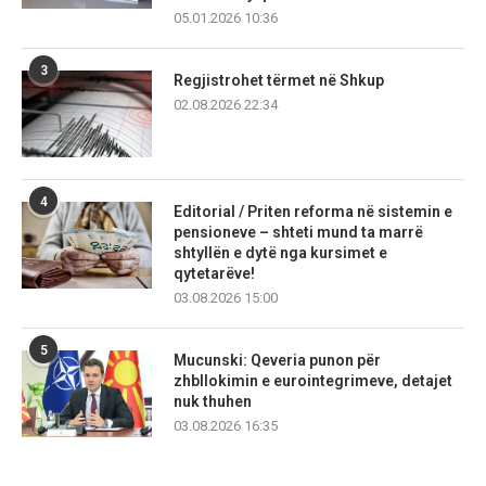
05.01.2026 10:36
3
Regjistrohet tërmet në Shkup
02.08.2026 22:34
4
Editorial / Priten reforma në sistemin e
pensioneve – shteti mund ta marrë
shtyllën e dytë nga kursimet e
qytetarëve!
03.08.2026 15:00
5
Mucunski: Qeveria punon për
zhbllokimin e eurointegrimeve, detajet
nuk thuhen
03.08.2026 16:35