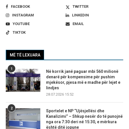
FACEBOOK
TWITTER
INSTAGRAM
LINKEDIN
YOUTUBE
EMAIL
TIKTOK
MË TË LEXUARA
1
Në korrik janë paguar mbi 560 milionë
denarë për kompensime për pushim
mjekësor, pjesa më e madhe për lejet e
lindjes
28.07.2026 15:52
2
Sportelet e NP “Ujësjellësi dhe
Kanalizimi” – Shkup nesër do të punojnë
nga ora 7:30 deri në 15:30, e mërkura
është ditë jopune