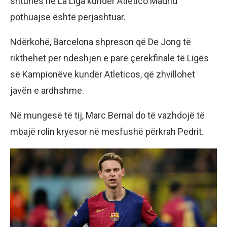
shtunës në La Liga kundër Atletico Madrid
pothuajse është përjashtuar.
Ndërkohë, Barcelona shpreson që De Jong të
rikthehet për ndeshjen e parë çerekfinale të Ligës
së Kampionëve kundër Atleticos, që zhvillohet
javën e ardhshme.
Në mungesë të tij, Marc Bernal do të vazhdojë të
mbajë rolin kryesor në mesfushë përkrah Pedrit.