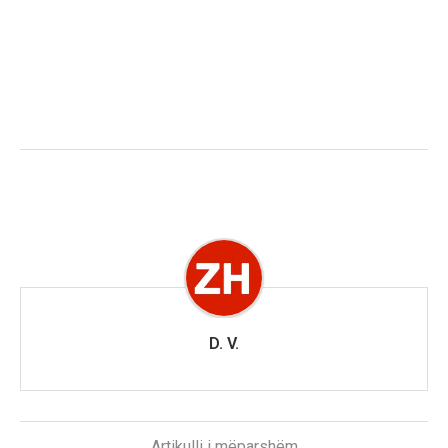
D. V.
Artikulli i mëparshëm