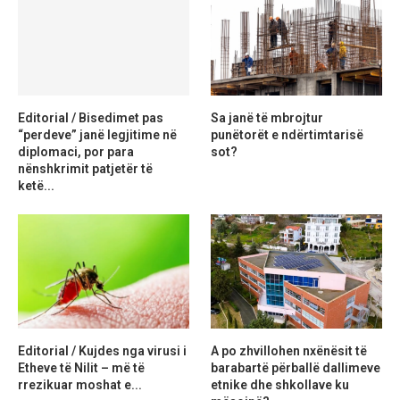
Editorial / Bisedimet pas
Sa janë të mbrojtur
“perdeve” janë legjitime në
punëtorët e ndërtimtarisë
diplomaci, por para
sot?
nënshkrimit patjetër të
ketë...
Editorial / Kujdes nga virusi i
A po zhvillohen nxënësit të
Etheve të Nilit – më të
barabartë përballë dallimeve
rrezikuar moshat e...
etnike dhe shkollave ku