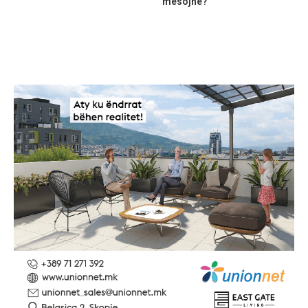
mësojnë?