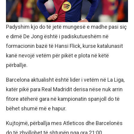
Padyshim kjo do të jetë mungesë e madhe pasi siç
e dimë De Jong është i padiskutueshëm në
formacionin bazë të Hansi Flick, kurse katalunasit
kanë nevojë vetëm për pikët e plota në këtë
përballje.
Barcelona aktualisht është lider i vetëm në La Liga,
katër pikë para Real Madridit derisa nëse nuk arrin
fitore atëherë gara në kampionatin spanjoll do të
bëhet shumë më e hapur.
Kujtojmë, përballja mes Atleticos dhe Barcelonës
do të zhvillohet të shtunën nga ora 21:00.