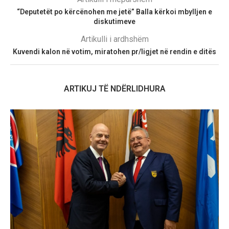
“Deputetët po kërcënohen me jetë” Balla kërkoi mbylljen e
diskutimeve
Artikulli i ardhshëm
Kuvendi kalon në votim, miratohen pr/ligjet në rendin e ditës
ARTIKUJ TË NDËRLIDHURA