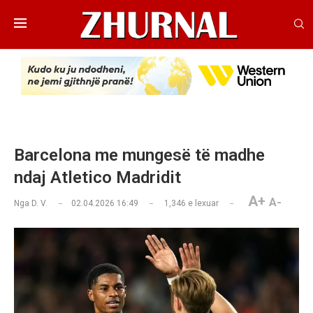
Barcelona me mungesë të madhe
ndaj Atletico Madridit
A+
A-
Nga
D. V.
02.04.2026 16:49
1,346
e lexuar