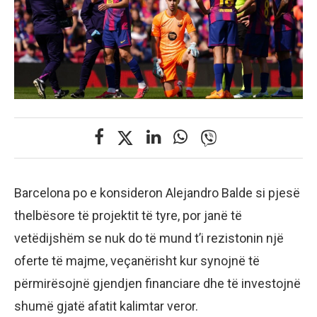
Barcelona po e konsideron Alejandro Balde si pjesë
thelbësore të projektit të tyre, por janë të
vetëdijshëm se nuk do të mund t’i rezistonin një
oferte të majme, veçanërisht kur synojnë të
përmirësojnë gjendjen financiare dhe të investojnë
shumë gjatë afatit kalimtar veror.