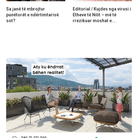
Sa janë të mbrojtur
Editorial / Kujdes nga virusi i
punëtorët e ndërtimtarisë
Etheve të Nilit – më të
sot?
rrezikuar moshat e...