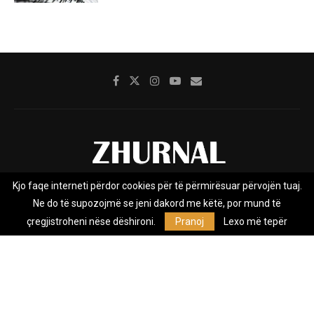
Kjo faqe interneti përdor cookies për të përmirësuar përvojën tuaj.
Rreth nesh
Impresumi
Marketing
Kontakt
Ne do të supozojmë se jeni dakord me këtë, por mund të
Privacy Policy
çregjistroheni nëse dëshironi.
Pranoj
Lexo më tepër
Zhurnal.mk është Agjenci e Lajmeve e pavarur, e themeluar në vitin
2009, që e mbulon Maqedoninë, Kosovën, Shqipërinë edhe lajmet
nga bota.
@2026 - All Right Reserved. Designed and Developed by
Anet.Com.Mk