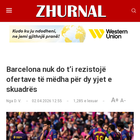
Barcelona nuk do t’i rezistojë
ofertave të mëdha për dy yjet e
skuadrës
A+
A-
Nga
D. V.
02.04.2026 12:55
1,285
e lexuar