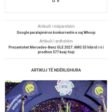
D. V.
Artikulli i mëparshëm
Google paralajmëron konkurrentin e saj Whoop
Artikulli i ardhshëm
Prezantohet Mercedes-Benz GLE 2027: AMG 53 hibrid i ri i
prodhon 577 kuaj-fuqi
ARTIKUJ TË NDËRLIDHURA