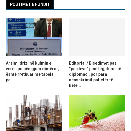
POSTIMET E FUNDIT
Arsim Idrizi në kulmin e
Editorial / Bisedimet pas
verës po bën gjum dimëror,
“perdeve” janë legjitime në
është rrethuar me tabela
diplomaci, por para
pa...
nënshkrimit patjetër të
ketë...