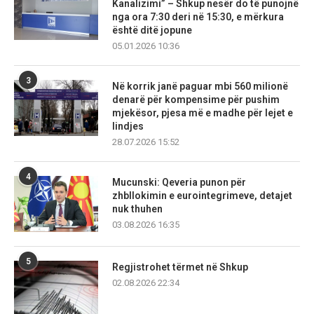
Kanalizimi” – Shkup nesër do të punojnë
nga ora 7:30 deri në 15:30, e mërkura
është ditë jopune
05.01.2026 10:36
3
Në korrik janë paguar mbi 560 milionë
denarë për kompensime për pushim
mjekësor, pjesa më e madhe për lejet e
lindjes
28.07.2026 15:52
4
Mucunski: Qeveria punon për
zhbllokimin e eurointegrimeve, detajet
nuk thuhen
03.08.2026 16:35
5
Regjistrohet tërmet në Shkup
02.08.2026 22:34