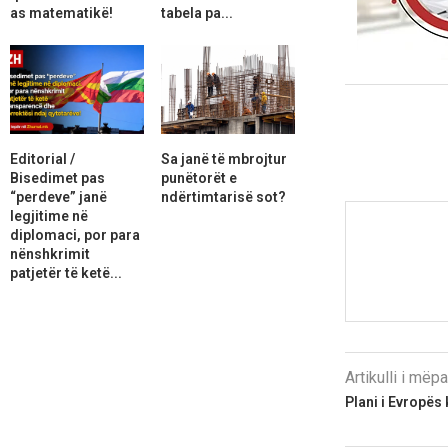
as matematikë!
tabela pa...
Editorial /
Sa janë të mbrojtur
Bisedimet pas
punëtorët e
“perdeve” janë
ndërtimtarisë sot?
legjitime në
diplomaci, por para
nënshkrimit
patjetër të ketë...
Artikulli i më
Plani i Evropës