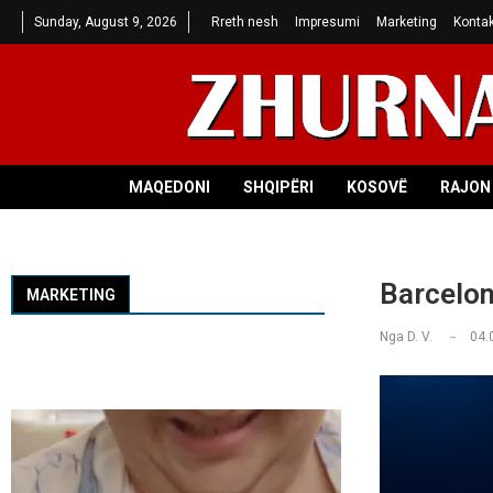
Sunday, August 9, 2026
Rreth nesh
Impresumi
Marketing
Kontak
MAQEDONI
SHQIPËRI
KOSOVË
RAJON 
Barcelon
MARKETING
Nga
D. V.
04.