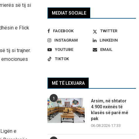
rierës së tij si
MEDIAT SOCIALE
dhësin e Flick
FACEBOOK
TWITTER
INSTAGRAM
LINKEDIN
YOUTUBE
EMAIL
tij si trajner.
më emocionues
TIKTOK
MË TË LEXUARA
1
Arsim, në shtator
4.900 nxënës të
klasës së parë më
pak
06.08.2026 17:33
r Ligën e