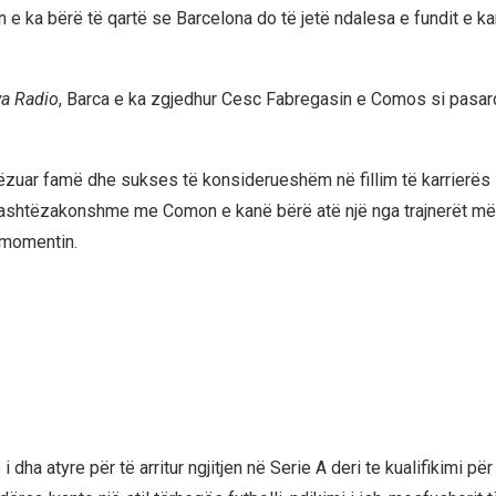
n e ka bërë të qartë se Barcelona do të jetë ndalesa e fundit e kar
ya Radio
, Barca e ka zgjedhur Cesc Fabregasin e Comos si pasar
zuar famë dhe sukses të konsiderueshëm në fillim të karrierës së 
 të jashtëzakonshme me Comon e kanë bërë atë një nga trajnerët 
 momentin.
 dha atyre për të arritur ngjitjen në Serie A deri te kualifikimi pë