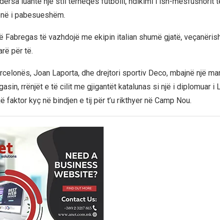
rsa luante një stil tërheqës futbolli, ndikimi i ish-mesfushorit 
në i pabesueshëm.
ë Fabregas të vazhdojë me ekipin italian shumë gjatë, veçanërisht
rë për të.
arcelonës, Joan Laporta, dhe drejtori sportiv Deco, mbajnë një ma
sin, rrënjët e të cilit me gjigantët katalunas si një i diplomuar i
ë faktor kyç në bindjen e tij për t’u rikthyer në Camp Nou.