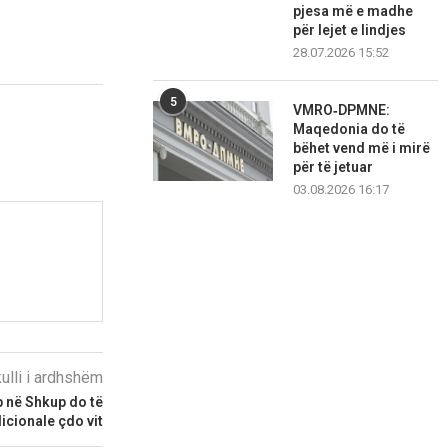
pjesa më e madhe
për lejet e lindjes
28.07.2026 15:52
5
VMRO‑DPMNE:
Maqedonia do të
bëhet vend më i mirë
për të jetuar
03.08.2026 16:17
kulli i ardhshëm
ip në Shkup do të
dicionale çdo vit