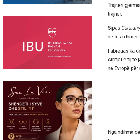
Trajneri gjerma
trajner.
Sipas
Catalun
në të ardhmen.
Fabregas ka gë
Arritjet e tij
në Evropë për
Nga ndihma që i