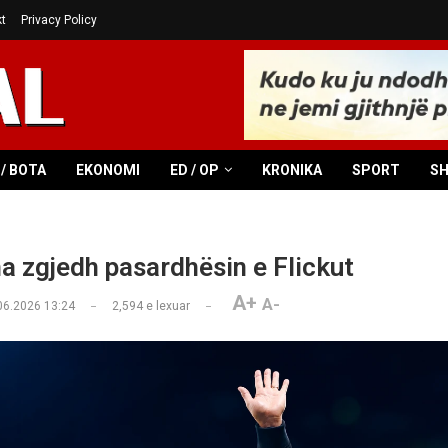
t
Privacy Policy
/ BOTA
EKONOMI
ED / OP
KRONIKA
SPORT
S
a zgjedh pasardhësin e Flickut
A+
A-
06.2026 13:24
2,594
e lexuar