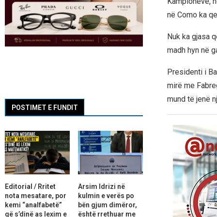
Kampionëve, ndë
në Como ka qe
Nuk ka gjasa q
madh hyn në ga
Presidenti i B
mirë me Fabrega
mund të jenë nj
POSTIMET E FUNDIT
Editorial / Rritet
Arsim Idrizi në
nota mesatare, por
kulmin e verës po
kemi “analfabetë”
bën gjum dimëror,
që s’dinë as lexim e
është rrethuar me