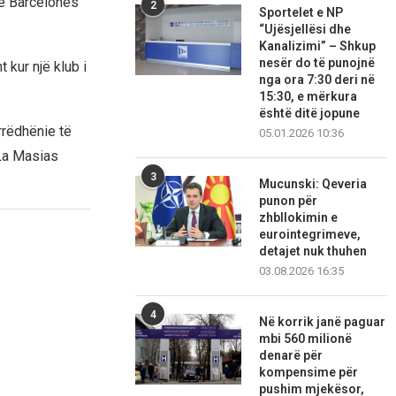
të Barcelonës
2
Sportelet e NP
“Ujësjellësi dhe
Kanalizimi” – Shkup
nesër do të punojnë
 kur një klub i
nga ora 7:30 deri në
15:30, e mërkura
është ditë jopune
rrëdhënie të
05.01.2026 10:36
 La Masias
3
Mucunski: Qeveria
punon për
zhbllokimin e
eurointegrimeve,
detajet nuk thuhen
03.08.2026 16:35
4
Në korrik janë paguar
mbi 560 milionë
denarë për
kompensime për
pushim mjekësor,