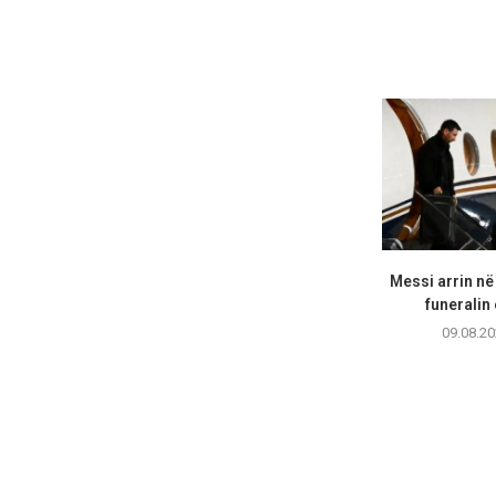
Messi arrin në
funeralin 
09.08.20