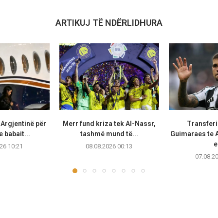
ARTIKUJ TË NDËRLIDHURA
 Argjentinë për
Merr fund kriza tek Al-Nassr,
Transferi
e babait...
tashmë mund të...
Guimaraes te A
e
26 10:21
08.08.2026 00:13
07.08.2