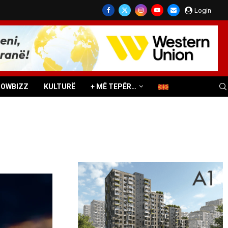
Login
HOWBIZZ
KULTURË
+ MË TEPËR…