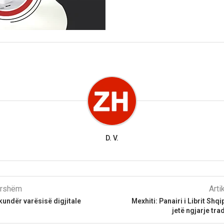
D. V.
parshëm
Arti
 kundër varësisë digjitale
Mexhiti: Panairi i Librit Shq
jetë ngjarje tra