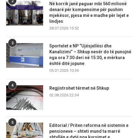
2
Në korrik janë paguar mbi 560 milionë
denarë për kompensime për pushim
mjekësor, pjesa më e madhe për lejet e
lindjes
28.07.2026 15:52
3
Sportelet e NP “Ujësjellësi dhe
Kanalizimi” – Shkup nesër do të punojnë
nga ora 7:30 deri në 15:30, e mërkura
është ditë jopune
05.01.2026 10:36
4
Regjistrohet tërmet në Shkup
02.08.2026 22:34
5
Editorial / Priten reforma në sistemin e
pensioneve – shteti mund ta marrë
shtyllën e dytë nga kursimet e