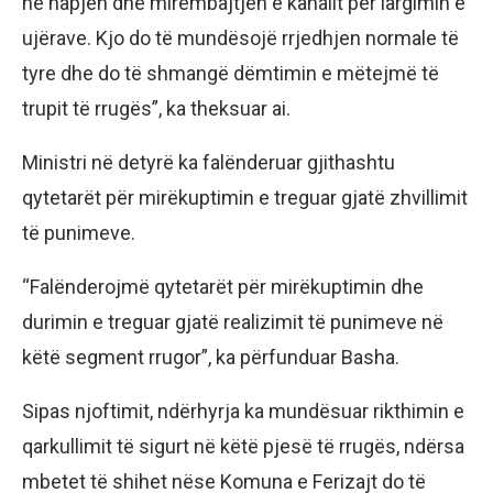
në hapjen dhe mirëmbajtjen e kanalit për largimin e
ujërave. Kjo do të mundësojë rrjedhjen normale të
tyre dhe do të shmangë dëmtimin e mëtejmë të
trupit të rrugës”, ka theksuar ai.
Ministri në detyrë ka falënderuar gjithashtu
qytetarët për mirëkuptimin e treguar gjatë zhvillimit
të punimeve.
“Falënderojmë qytetarët për mirëkuptimin dhe
durimin e treguar gjatë realizimit të punimeve në
këtë segment rrugor”, ka përfunduar Basha.
Sipas njoftimit, ndërhyrja ka mundësuar rikthimin e
qarkullimit të sigurt në këtë pjesë të rrugës, ndërsa
mbetet të shihet nëse Komuna e Ferizajt do të