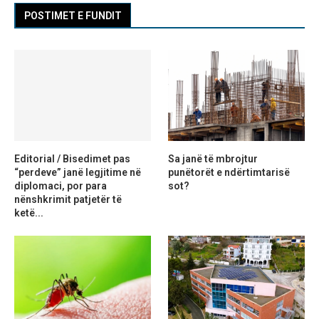
POSTIMET E FUNDIT
Editorial / Bisedimet pas
Sa janë të mbrojtur
“perdeve” janë legjitime në
punëtorët e ndërtimtarisë
diplomaci, por para
sot?
nënshkrimit patjetër të
ketë...