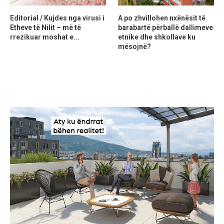
Editorial / Kujdes nga virusi i
A po zhvillohen nxënësit të
Etheve të Nilit – më të
barabartë përballë dallimeve
rrezikuar moshat e...
etnike dhe shkollave ku
mësojnë?