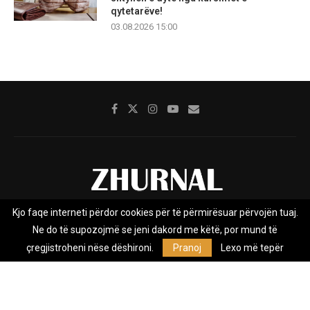
qytetarëve!
03.08.2026 15:00
Kjo faqe interneti përdor cookies për të përmirësuar përvojën tuaj.
Rreth nesh
Impresumi
Marketing
Kontakt
Ne do të supozojmë se jeni dakord me këtë, por mund të
Privacy Policy
çregjistroheni nëse dëshironi.
Pranoj
Lexo më tepër
Zhurnal.mk është Agjenci e Lajmeve e pavarur, e themeluar në vitin
2009, që e mbulon Maqedoninë, Kosovën, Shqipërinë edhe lajmet
nga bota.