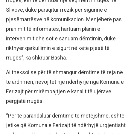
rrugës, është dëmtuar një segment i rrugës në
Slivovë, duke paraqitur rrezik për sigurinë e
pjesëmarrësve në komunikacion. Menjëherë pas
pranimit të informatës, hartuam planin e
intervenimit dhe sot e sanuam dëmtimin, duke
rikthyer qarkullimin e sigurt në këtë pjesë të
rrugës”, ka shkruar Basha.
Ai theksoi se për të shmangur dëmtime të reja në
të ardhmen, nevojitet një ndërhyrje nga Komuna e
Ferizajt për mirëmbajtjen e kanalit të ujërave
përgjatë rrugës.
“Për të parandaluar dëmtime të mëtejshme, është
jetike që Komuna e Ferizajt të ndërhyjë urgjentisht