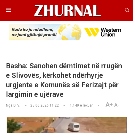
Basha: Sanohen dëmtimet në rrugën
e Slivovës, kërkohet ndërhyrje
urgjente e Komunës së Ferizajt për
largimin e ujërave
A+
A-
Nga
D. V.
25.06.2026 11:22
1,149
e lexuar