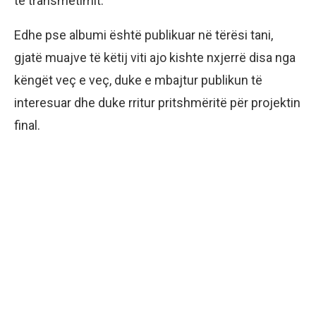
të transmetimit.
Edhe pse albumi është publikuar në tërësi tani,
gjatë muajve të këtij viti ajo kishte nxjerrë disa nga
këngët veç e veç, duke e mbajtur publikun të
interesuar dhe duke rritur pritshmëritë për projektin
final.