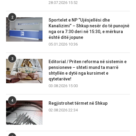
28.07.2026 15:52
2
Sportelet e NP “Ujësjellësi dhe
Kanalizimi” – Shkup nesër do të punojnë
nga ora 7:30 deri në 15:30, e mërkura
është ditë jopune
05.01.2026 10:36
3
Editorial / Priten reforma në sistemin e
pensioneve – shteti mund ta marrë
shtyllën e dytë nga kursimet e
qytetarëve!
03.08.2026 15:00
4
Regjistrohet tërmet në Shkup
02.08.2026 22:34