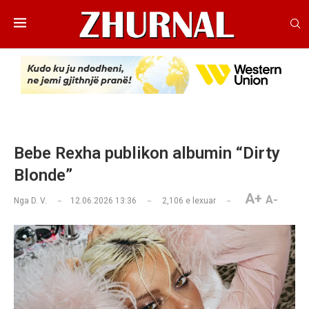
Bebe Rexha publikon albumin “Dirty
Blonde”
A+
A-
Nga
D. V.
12.06.2026 13:36
2,106
e lexuar