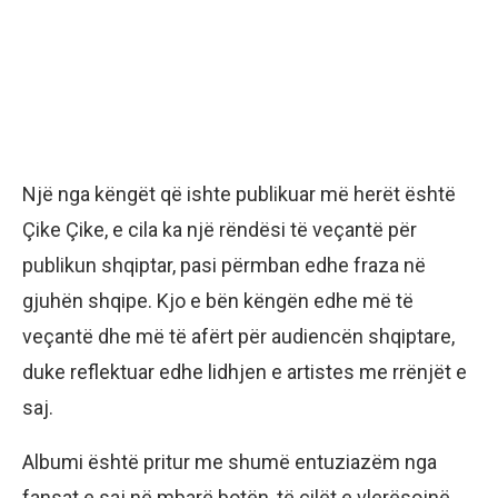
Një nga këngët që ishte publikuar më herët është
Çike Çike, e cila ka një rëndësi të veçantë për
publikun shqiptar, pasi përmban edhe fraza në
gjuhën shqipe. Kjo e bën këngën edhe më të
veçantë dhe më të afërt për audiencën shqiptare,
duke reflektuar edhe lidhjen e artistes me rrënjët e
saj.
Albumi është pritur me shumë entuziazëm nga
fansat e saj në mbarë botën, të cilët e vlerësojnë