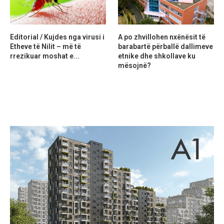
Editorial / Kujdes nga virusi i
A po zhvillohen nxënësit të
Etheve të Nilit – më të
barabartë përballë dallimeve
rrezikuar moshat e...
etnike dhe shkollave ku
mësojnë?