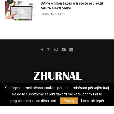
5
DAP-i e fillon fazën e tretë të projektit
fatura elektronike
04.06.2026 13:52
Kjo faqe interneti përdor cookies për të përmirësuar përvojën tuaj.
Rreth nesh
Impresumi
Marketing
Kontakt
Ne do të supozojmë se jeni dakord me këtë, por mund të
Privacy Policy
çregjistroheni nëse dëshironi.
Pranoj
Lexo më tepër
Zhurnal.mk është Agjenci e Lajmeve e pavarur, e themeluar në vitin
2009, që e mbulon Maqedoninë, Kosovën, Shqipërinë edhe lajmet