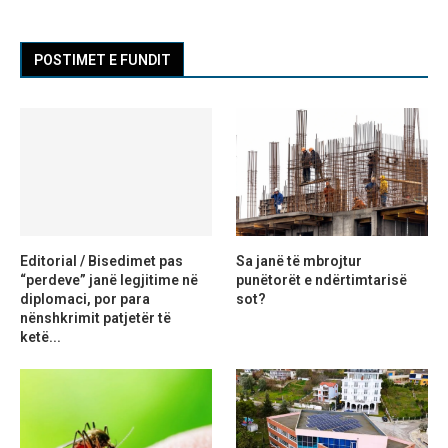
POSTIMET E FUNDIT
Editorial / Bisedimet pas
Sa janë të mbrojtur
“perdeve” janë legjitime në
punëtorët e ndërtimtarisë
diplomaci, por para
sot?
nënshkrimit patjetër të
ketë...