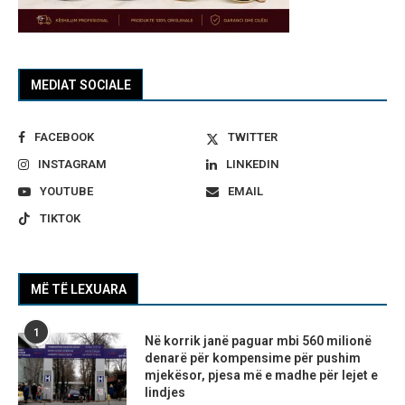
MEDIAT SOCIALE
FACEBOOK
TWITTER
INSTAGRAM
LINKEDIN
YOUTUBE
EMAIL
TIKTOK
MË TË LEXUARA
1
Në korrik janë paguar mbi 560 milionë
denarë për kompensime për pushim
mjekësor, pjesa më e madhe për lejet e
lindjes