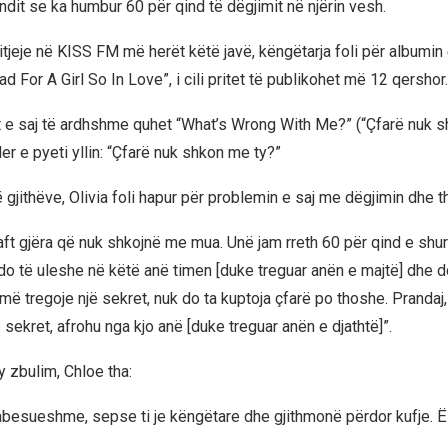
undit se ka humbur 60 për qind të dëgjimit në njërin vesh.
itjeje në KISS FM më herët këtë javë, këngëtarja foli për albumin e
 For A Girl So In Love”, i cili pritet të publikohet më 12 qershor.
 e saj të ardhshme quhet “What’s Wrong With Me?” (“Çfarë nuk 
er e pyeti yllin: “Çfarë nuk shkon me ty?”
 gjithëve, Olivia foli hapur për problemin e saj me dëgjimin dhe t
jaft gjëra që nuk shkojnë me mua. Unë jam rreth 60 për qind e shu
do të uleshe në këtë anë timen [duke treguar anën e majtë] dhe d
më tregoje një sekret, nuk do ta kuptoja çfarë po thoshe. Prandaj
sekret, afrohu nga kjo anë [duke treguar anën e djathtë]”.
y zbulim, Chloe tha:
abesueshme, sepse ti je këngëtare dhe gjithmonë përdor kufje. Ë