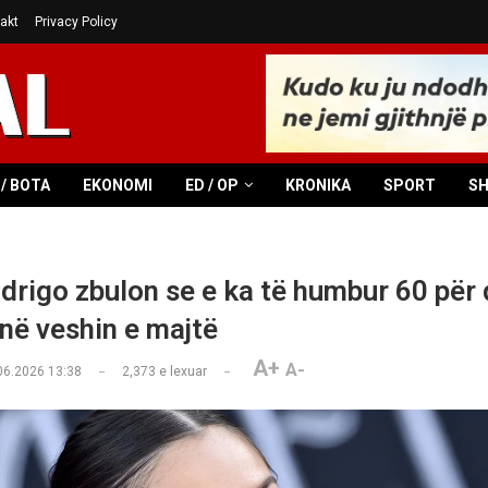
akt
Privacy Policy
/ BOTA
EKONOMI
ED / OP
KRONIKA
SPORT
S
odrigo zbulon se e ka të humbur 60 për 
 në veshin e majtë
A+
A-
06.2026 13:38
2,373
e lexuar