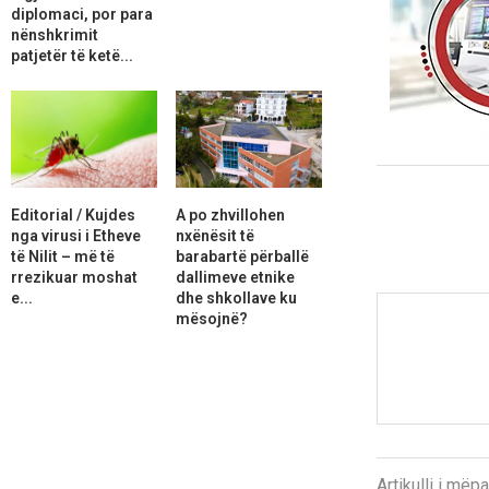
diplomaci, por para
nënshkrimit
patjetër të ketë...
Editorial / Kujdes
A po zhvillohen
nga virusi i Etheve
nxënësit të
të Nilit – më të
barabartë përballë
rrezikuar moshat
dallimeve etnike
e...
dhe shkollave ku
mësojnë?
Artikulli i më