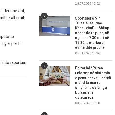
28.07.2026 15:52
se deri më sot,
2
mit të albumit
Sportelet e NP
“Ujësjellësi dhe
Kanalizimi” – Shkup
nesër do të punojnë
çipetë të
nga ora 7:30 deri në
15:30, e mërkura
qyer për t’i
është ditë jopune
05.01.2026 10:36
 ishte raportuar
3
Editorial / Priten
reforma në sistemin
e pensioneve – shteti
mund ta marrë
shtyllën e dytë nga
kursimet e
qytetarëve!
03.08.2026 15:00