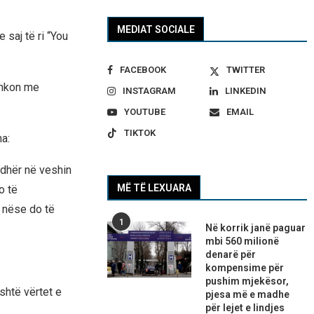
MEDIAT SOCIALE
 saj të ri “You
FACEBOOK
TWITTER
shkon me
INSTAGRAM
LINKEDIN
YOUTUBE
EMAIL
TIKTOK
ha:
rdhër në veshin
MË TË LEXUARA
o të
, nëse do të
1
Në korrik janë paguar
mbi 560 milionë
denarë për
kompensime për
pushim mjekësor,
shtë vërtet e
pjesa më e madhe
për lejet e lindjes