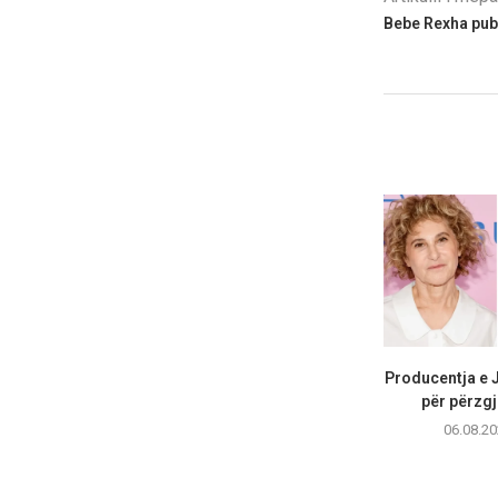
Bebe Rexha publ
Producentja e 
për përzgj
06.08.20