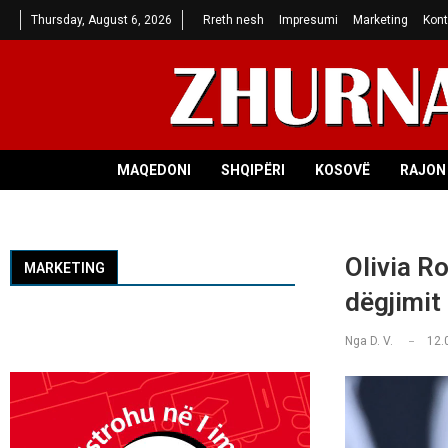
Thursday, August 6, 2026
Rreth nesh
Impresumi
Marketing
Kont
MAQEDONI
SHQIPËRI
KOSOVË
RAJON 
Olivia R
MARKETING
dëgjimit
Nga
D. V.
12.