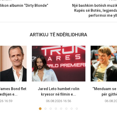
ikon albumin “Dirty Blonde”
Një bashkim botësh muzik
Kupës së Botës, legjend
performoi me yl
ARTIKUJ TË NDËRLIDHURA
James Bond flet
Jared Leto humbet rolin
“Menduam se i
edhjen e...
kryesor në filmin e...
për gjithë
26 16:59
06.08.2026 16:56
06.08.2