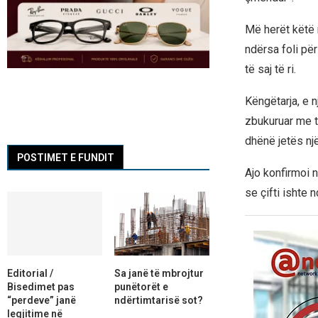
Më herët këtë 
ndërsa foli pë
të saj të ri.
Këngëtarja, e n
zbukuruar me t
dhënë jetës një 
POSTIMET E FUNDIT
Ajo konfirmoi n
se çifti ishte n
Editorial /
Sa janë të mbrojtur
Bisedimet pas
punëtorët e
“perdeve” janë
ndërtimtarisë sot?
legjitime në