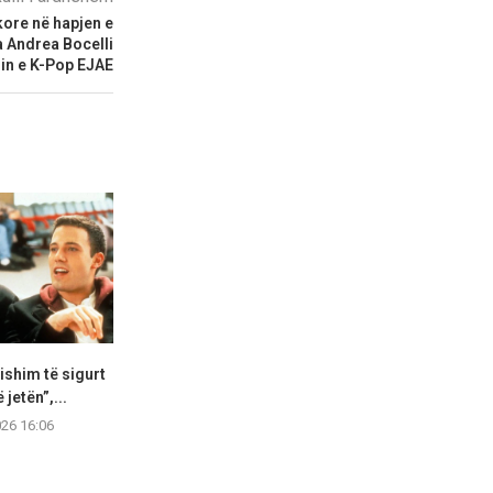
ore në hapjen e
a Andrea Bocelli
lin e K-Pop EJAE
shim të sigurt
Edona Llalloshi betohet për
Grenell zg
 jetën”,...
mandatin e tretë si...
Shqipërisë
026 16:06
06.08.2026 15:33
06.08.2