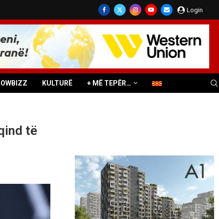
Login
HOWBIZZ
KULTURË
+ MË TEPËR…
qind të