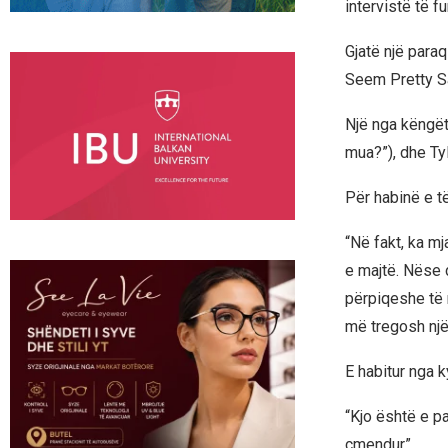
intervistë të f
Gjatë një paraq
Seem Pretty Sad
Një nga këngët
mua?”), dhe Tyl
Për habinë e të
“Në fakt, ka m
e majtë. Nëse 
përpiqeshe të 
më tregosh një 
E habitur nga k
“Kjo është e p
çmendur”.