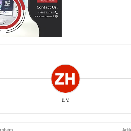
D. V.
parshëm
Arti