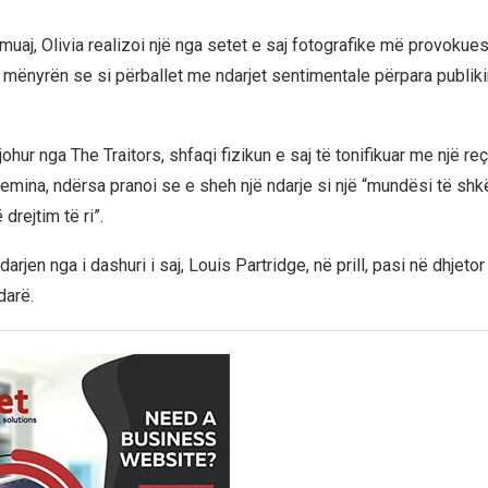
muaj, Olivia realizoi një nga setet e saj fotografike më provokue
r mënyrën se si përballet me ndarjet sentimentale përpara publiki
johur nga The Traitors, shfaqi fizikun e saj të tonifikuar me një re
emina, ndërsa pranoi se e sheh një ndarje si një “mundësi të shkël
drejtim të ri”.
darjen nga i dashuri i saj, Louis Partridge, në prill, pasi në dhjetor
darë.